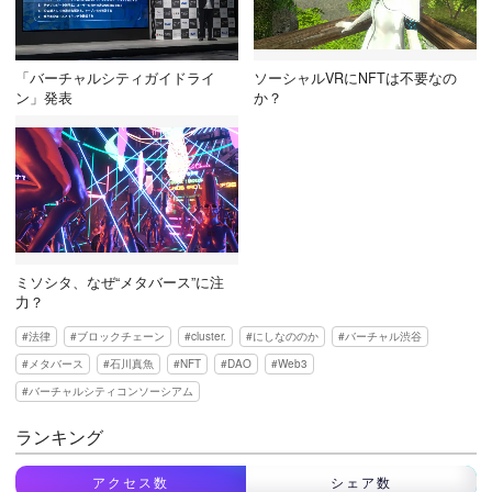
「バーチャルシティガイドライ
ソーシャルVRにNFTは不要なの
ン」発表
か？
ミソシタ、なぜ“メタバース”に注
力？
法律
ブロックチェーン
cluster.
にしなののか
バーチャル渋谷
メタバース
石川真魚
NFT
DAO
Web3
バーチャルシティコンソーシアム
ランキング
アクセス数
シェア数