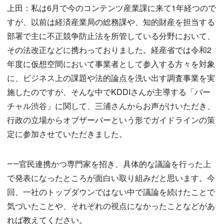
上田：私は6月で今のコンテンツ産業課に来て1年経つので
すが、以前は経済産業局の総務課や、知的財産を担当する
部署で主に不正競争防止法を所管している分野において、
その法改正などに携わっておりました。経産省では令和2
年度に仮想空間において事業者として参入する方々を対象
に、ビジネス上の課題や法的論点を洗い出す調査事業を実
施したのですが、そんな中でKDDIさんが主導する「バー
チャル渋谷」に関して、三浦さんからお声がけいただき、
行政の立場からオブザーバーという形でガイドラインの策
定に参加させていただきました。
――官民連携かつ専門家を招き、具体的な議論を行った上
で発表になったところが面白い取り組みだと思います。今
回、一社のトップダウンではない中で議論を続けたことで
気づいたことや、それぞれの視点になかったことなどがあ
れば教えてください。