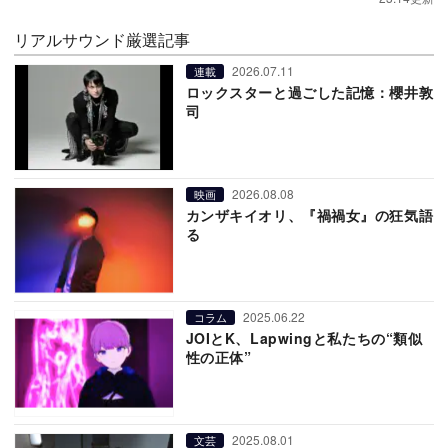
リアルサウンド厳選記事
2026.07.11
連載
ロックスターと過ごした記憶：櫻井敦
司
2026.08.08
映画
カンザキイオリ、『禍禍女』の狂気語
る
2025.06.22
コラム
JOIとK、Lapwingと私たちの“類似
性の正体”
2025.08.01
文芸