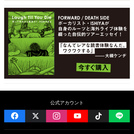
公式アカウント
facebook
x
instagram
YouTube
Follow on 
LI