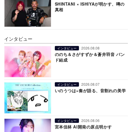
SHINTANI × ISHIYAが明かす、噂の
真相
インタビュー
2026.08.08
インタビュー
ののち＆さがすずか＆蒼井羽音 バン
ド結成
2026.08.07
インタビュー
いのうつは×奏が語る、音割れの美学
2026.08.06
インタビュー
宮本佳林 AI開発の原点明かす