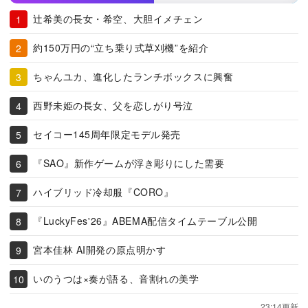
辻希美の長女・希空、大胆イメチェン
約150万円の“立ち乗り式草刈機”を紹介
ちゃんユカ、進化したランチボックスに興奮
西野未姫の長女、父を恋しがり号泣
セイコー145周年限定モデル発売
『SAO』新作ゲームが浮き彫りにした需要
ハイブリッド冷却服『CORO』
『LuckyFes'26』ABEMA配信タイムテーブル公開
宮本佳林 AI開発の原点明かす
いのうつは×奏が語る、音割れの美学
23:14更新