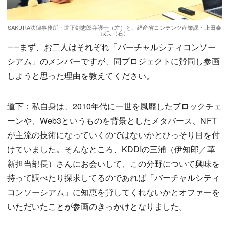
SAKURA法律事務所・道下剣志郎弁護士（左）と、経産省コンテンツ産業課・上田泰
成氏（右）
――まず、お二人はそれぞれ「バーチャルシティコンソー
シアム」のメンバーですが、同プロジェクトに賛同し参画
しようと思った理由を教えてください。
道下：私自身は、2010年代に一世を風靡したブロックチェ
ーンや、Web3というものを背景としたメタバース、NFT
が主流の技術になっていくのではないかとひっそり目を付
けていました。そんなところ、KDDIの三浦（伊知郎／革
新担当部長）さんにお会いして、この分野について興味を
持って調べたり探求してるのであれば「バーチャルシティ
コンソーシアム」に知恵を貸してくれないかとオファーを
いただいたことが参画のきっかけとなりました。