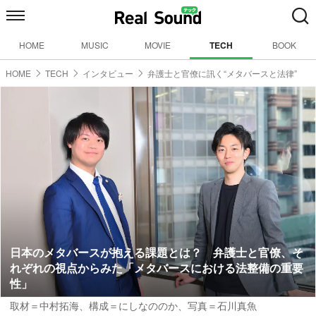
HOME
MUSIC
MOVIE
TECH
BOOK
HOME
TECH
インタビュー
弁護士と官僚に訊く“メタバースと法律”
日本のメタバースが抱える課題とは？ 弁護士と官僚、そ
れぞれの視点からみた「メタバースにおける法整備の重要
性」
取材＝中村拓海
、
構成＝にしなののか
、
写真＝石川真魚