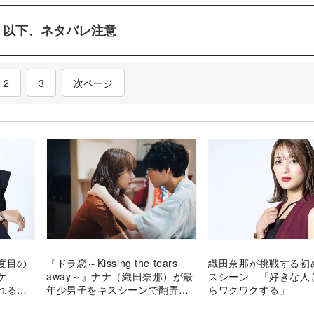
以下、ネタバレ注意
nt)
2
3
次ページ
度目の
『ドラ恋～Kissing the tears
織田奈那が挑戦する初
ワケ
away～』ナナ（織田奈那）が最
スシーン 「好きな人
れるか
年少男子をキスシーンで翻弄
らワクワクする」
番組初「継続メンバー」も