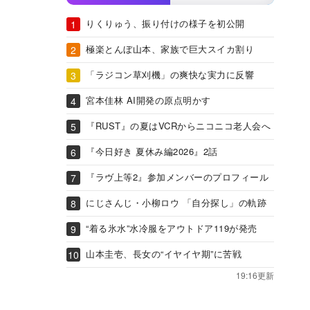
りくりゅう、振り付けの様子を初公開
極楽とんぼ山本、家族で巨大スイカ割り
「ラジコン草刈機」の爽快な実力に反響
宮本佳林 AI開発の原点明かす
『RUST』の夏はVCRからニコニコ老人会へ
『今日好き 夏休み編2026』2話
『ラヴ上等2』参加メンバーのプロフィール
にじさんじ・小柳ロウ 「自分探し」の軌跡
“着る氷水”水冷服をアウトドア119が発売
山本圭壱、長女の“イヤイヤ期”に苦戦
19:16更新