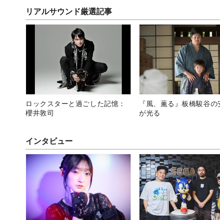
くない」
リアルサウンド厳選記事
ロックスターと過ごした記憶：
『風、薫る』板橋駿谷の
櫻井敦司
が光る
インタビュー