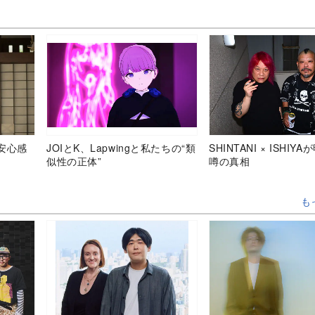
安心感
JOIとK、Lapwingと私たちの“類
SHINTANI × ISHIY
似性の正体”
噂の真相
も