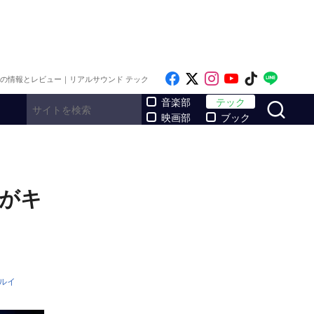
Like on Facebook
Follow on x
Follow on Inst
Follow on Y
Follow on
Follo
メの情報とレビュー｜リアルサウンド テック
サ
音楽部
テック
映画部
ブック
）がキ
ルイ