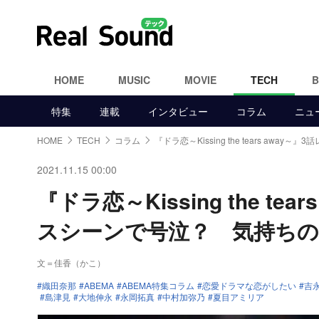
HOME
MUSIC
MOVIE
TECH
特集
連載
インタビュー
コラム
ニュ
HOME
TECH
コラム
『ドラ恋～Kissing the tears away～』
2021.11.15 00:00
『ドラ恋～Kissing the 
スシーンで号泣？ 気持ち
文＝佳香（かこ）
織田奈那
ABEMA
ABEMA特集コラム
恋愛ドラマな恋がしたい
吉
島津見
大地伸永
永岡拓真
中村加弥乃
夏目アミリア