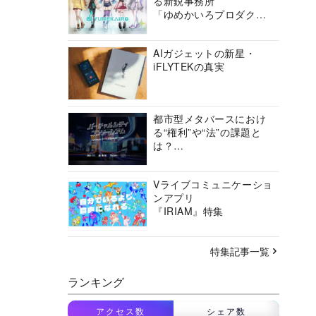
る新鋭事務所
「ゆめかいろプロダクシ
ョン」の挑戦に迫る
AIガジェットの新星・
iFLYTEKの真実
都市型メタバースにおけ
る“権利”や“法”の課題と
は？
バーチャルシティコンソ
ーシアムの挑戦に迫る
Vライブコミュニケーショ
ンアプリ
『IRIAM』特集
特集記事一覧
ランキング
アクセス数
シェア数