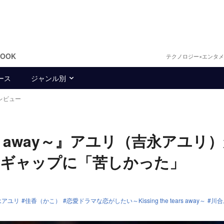
BOOK
テクノロジー×エンタ
ース
ジャンル別
3話レビュー
tears away～』アユリ（吉永アユリ
のギャップに「苦しかった」
永アユリ
佳香（かこ）
恋愛ドラマな恋がしたい～Kissing the tears away～
川合