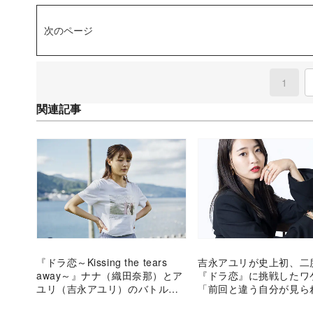
次のページ
1
(curre
関連記事
『ドラ恋～Kissing the tears
吉永アユリが史上初、二
away～』ナナ（織田奈那）とア
『ドラ恋』に挑戦した
ユリ（吉永アユリ）のバトルが
「前回と違う自分が見ら
加速 「何でもやる。獲られた
も」