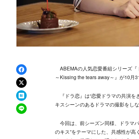
Facebookでシェア
ABEMAの人気恋愛番組シリーズ『
～Kissing the tears away～
xでポスト
はてなブックマーク
『ドラ恋』は“恋愛ドラマの共演をき
キスシーンのあるドラマの撮影をし
LINEで送る
今回は、前シーズン同様、ドラマパ
のキス”をテーマにした、共感性が高