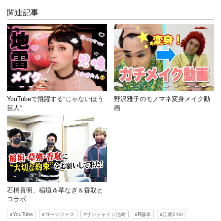
関連記事
YouTubeで飛躍する"じゃないほう
野沢雅子のモノマネ変身メイク動
芸人”
画
石橋貴明、稲垣＆草なぎ＆香取と
コラボ
YouTube
ゴー☆ジャス
サンシャイン池崎
R藤本
江頭2:50