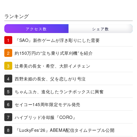
ランキング
アクセス数
シェア数
『SAO』新作ゲームが浮き彫りにした需要
約150万円の“立ち乗り式草刈機”を紹介
辻希美の長女・希空、大胆イメチェン
西野未姫の長女、父を恋しがり号泣
ちゃんユカ、進化したランチボックスに興奮
セイコー145周年限定モデル発売
ハイブリッド冷却服『CORO』
『LuckyFes'26』ABEMA配信タイムテーブル公開