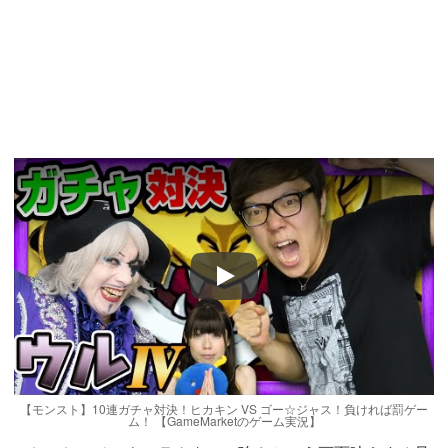
Play
【モンスト】10連ガチャ対決！ヒカキン VS ゴー☆ジャス！負ければ罰ゲー
ム！ 【GameMarketのゲーム実況】