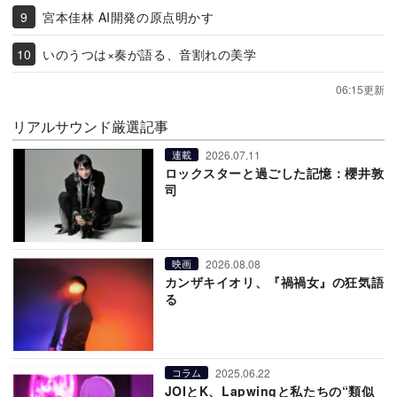
宮本佳林 AI開発の原点明かす
いのうつは×奏が語る、音割れの美学
06:15更新
リアルサウンド厳選記事
2026.07.11
連載
ロックスターと過ごした記憶：櫻井敦
司
2026.08.08
映画
カンザキイオリ、『禍禍女』の狂気語
る
2025.06.22
コラム
JOIとK、Lapwingと私たちの“類似