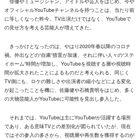
俳優やミュージシャン、アイドルや芸人をはじめ、今や
オフィシャルYouTubeチャンネルを持つことは、当たり前
に等しくなった昨今。TV出演だけではなく、YouTubeで
の見せ方を考える芸能人が増えてきた。
きっかけとなったのは、やはり2020年春以降のコロナ
禍。外出などの“自粛”措置が加速、それに伴い人々の“ステ
イホーム”時間が増加し、YouTubeを視聴する層や視聴時
間が拡大されたことによるものだと考えられる。同じく
TV側にも、ロケの難しさや出演者の縮小などによる変化
が起こったことを機に、佐藤健や石橋貴明をはじめ、多く
の大物芸能人がYouTubeに可能性を見出し参入した。
それまでは、YouTubeは主にYouTuberが活躍する場所
であり、ある意味TVとの差別化が図られていたが、現在
ではその参入の多さから、視聴層や再生数を獲得するのが