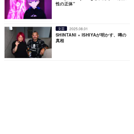
性の正体”
2025.08.01
文芸
SHINTANI × ISHIYAが明かす、噂の
真相