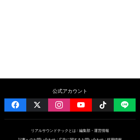
公式アカウント
facebook
x
instagram
YouTube
Follow on 
LI
リアルサウンドテックとは
編集部・運営情報
記事へのお問い合わせ
広告に関するお問い合わせ
採用情報