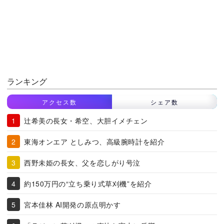
ランキング
アクセス数
シェア数
辻希美の長女・希空、大胆イメチェン
東海オンエア としみつ、高級腕時計を紹介
西野未姫の長女、父を恋しがり号泣
約150万円の“立ち乗り式草刈機”を紹介
宮本佳林 AI開発の原点明かす