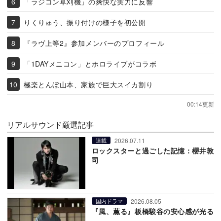
「ラジコン草刈機」の爽快な実力に反響
りくりゅう、振り付けの様子を初公開
『ラヴ上等2』参加メンバーのプロフィール
「1DAYメニコン」とホロライブがコラボ
極楽とんぼ山本、家族で巨大スイカ割り
00:14更新
リアルサウンド厳選記事
2026.07.11
連載
ロックスターと過ごした記憶：櫻井敦
司
2026.08.05
国内ドラマ
『風、薫る』板橋駿谷の安心感が光る