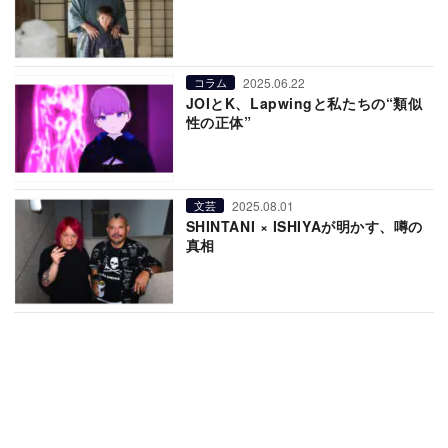
2025.06.22
コラム
JOIとK、Lapwingと私たちの“類似
性の正体”
2025.08.01
文芸
SHINTANI × ISHIYAが明かす、噂の
真相