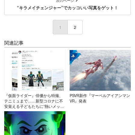
次のページ
“キラメイチェンジャー”でカッコいい写真をゲット！
1
(current)
2
関連記事
『仮面ライダー』俳優から特撮、
PSVR新作『マーベルアイアンマン
テニミュまで……新型コロナに不
VR』発表
安覚える子どもたちに”熱いメッセ
ージ”集まる