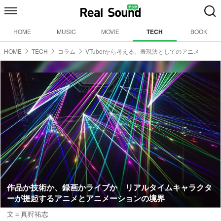
HOME
MUSIC
MOVIE
TECH
BOOK
HOME
TECH
コラム
VTuberから考える、表現法としてのアニメ
作品か技術か、録画かライブか リアルタイムキャラクタ
ーが提起するアニメとアニメーションの境界
文＝真狩祐志