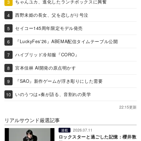
ちゃんユカ、進化したランチボックスに興奮
西野未姫の長女、父を恋しがり号泣
セイコー145周年限定モデル発売
『LuckyFes'26』ABEMA配信タイムテーブル公開
ハイブリッド冷却服『CORO』
宮本佳林 AI開発の原点明かす
『SAO』新作ゲームが浮き彫りにした需要
いのうつは×奏が語る、音割れの美学
22:15更新
リアルサウンド厳選記事
2026.07.11
連載
ロックスターと過ごした記憶：櫻井敦