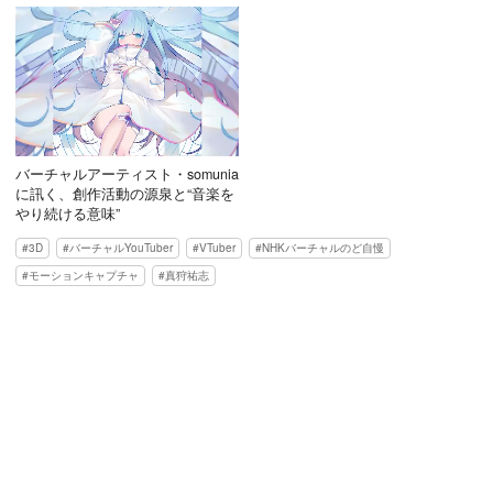
バーチャルアーティスト・somunia
に訊く、創作活動の源泉と“音楽を
やり続ける意味”
3D
バーチャルYouTuber
VTuber
NHKバーチャルのど自慢
モーションキャプチャ
真狩祐志