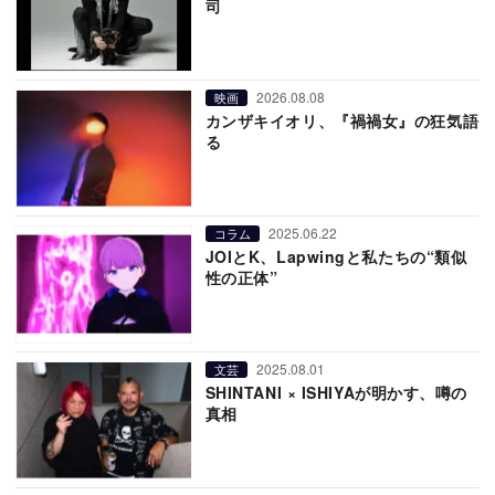
司
2026.08.08
映画
カンザキイオリ、『禍禍女』の狂気語
る
2025.06.22
コラム
JOIとK、Lapwingと私たちの“類似
性の正体”
2025.08.01
文芸
SHINTANI × ISHIYAが明かす、噂の
真相