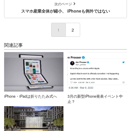
次のページ
スマホ産業全体が縮小、 iPhoneも例外ではない
1
(current)
2
関連記事
iPhone・iPadは折りたたみ式へ
3月の新型iPhone発表イベント中
止？