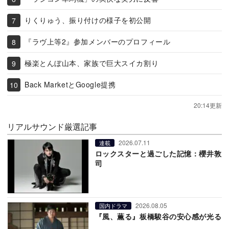
りくりゅう、振り付けの様子を初公開
『ラヴ上等2』参加メンバーのプロフィール
極楽とんぼ山本、家族で巨大スイカ割り
Back MarketとGoogle提携
20:14更新
リアルサウンド厳選記事
2026.07.11
連載
ロックスターと過ごした記憶：櫻井敦
司
2026.08.05
国内ドラマ
『風、薫る』板橋駿谷の安心感が光る