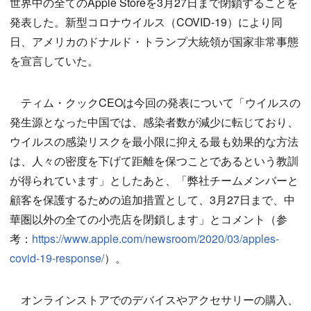
世界中の全てのApple Storeを3月27日まで閉鎖することを
発表した。新型コロナウイルス（COVID-19）により同
日、アメリカのドナルド・トランプ大統領が国家非常事態
を宣言していた。
ティム・クックCEOは今回の発表について「ウイルスの
発生源となった中国では、感染者数が減少に転じており、
ウイルスの感染リスクを最小限に抑える最も効果的な方法
は、人々の密度を下げて距離を保つことであるという教訓
が得られています」としたあと、「弊社チームメンバーと
顧客を保護するための追加措置として、3月27日まで、中
華圏以外の全ての小売店を閉鎖します」とコメント（参
考：
https://www.apple.com/newsroom/2020/03/apples-
covid-19-response/
）。
オンラインストアでのデバイスやアクセサリーの購入、