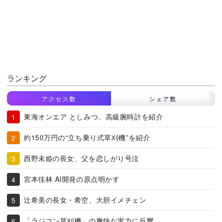
ランキング
アクセス数
シェア数
東海オンエア としみつ、高級腕時計を紹介
約150万円の“立ち乗り式草刈機”を紹介
西野未姫の長女、父を恋しがり号泣
宮本佳林 AI開発の原点明かす
辻希美の長女・希空、大胆イメチェン
「ラジコン草刈機」の爽快な実力に反響