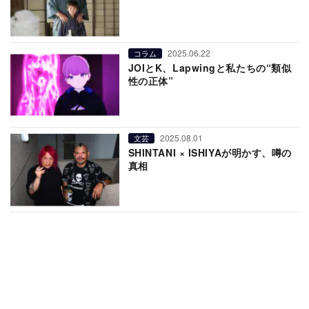
2025.06.22
コラム
JOIとK、Lapwingと私たちの“類似
性の正体”
2025.08.01
文芸
SHINTANI × ISHIYAが明かす、噂の
真相