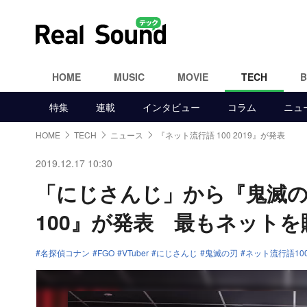
HOME
MUSIC
MOVIE
TECH
特集
連載
インタビュー
コラム
ニュ
HOME
TECH
ニュース
『ネット流行語 100 2019』が発表
2019.12.17 10:30
「にじさんじ」から『鬼滅の
100』が発表 最もネット
名探偵コナン
FGO
VTuber
にじさんじ
鬼滅の刃
ネット流行語10