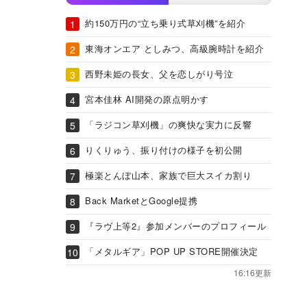
約150万円の“立ち乗り式草刈機”を紹介
東海オンエア としみつ、高級腕時計を紹介
西野未姫の長女、父を恋しがり号泣
宮本佳林 AI開発の原点明かす
「ラジコン草刈機」の爽快な実力に反響
りくりゅう、振り付けの様子を初公開
極楽とんぼ山本、家族で巨大スイカ割り
Back MarketとGoogle提携
『ラヴ上等2』参加メンバーのプロフィール
「メタルギア」POP UP STORE開催決定
16:16更新