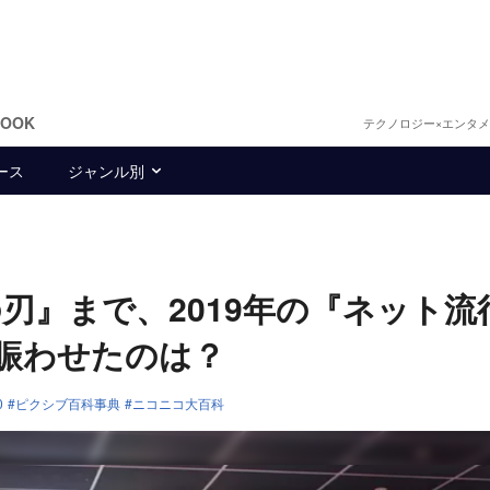
BOOK
テクノロジー×エンタ
ース
ジャンル別
刃』まで、2019年の『ネット流
を賑わせたのは？
0
ピクシブ百科事典
ニコニコ大百科