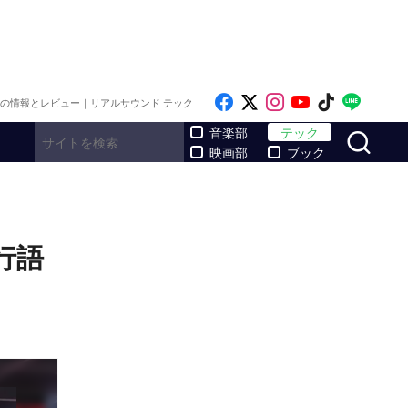
Like on Facebook
Follow on x
Follow on Inst
Follow on Y
Follow on
Follo
メの情報とレビュー｜リアルサウンド テック
サ
音楽部
テック
映画部
ブック
行語