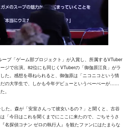
グループ「ゲーム部プロジェクト」が入賞し、所属するVTuber
ジで出演。82位にも同じくVTuberの「御伽原江良」がラ
演した。感想を尋ねられると、御伽原は「ニコニコという情
ただの大学生で、しかも今年デビューというぺーぺーが……
えた。
ンした。森が「安室さんって彼女いるの？」と聞くと、古谷
森は「今日はこれを聞くまでにここに来たので、ごちそうさ
『名探偵コナン ゼロの執行人』を観たファンにはたまらな