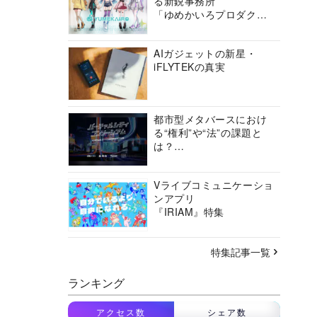
る新鋭事務所
「ゆめかいろプロダクシ
ョン」の挑戦に迫る
AIガジェットの新星・
iFLYTEKの真実
都市型メタバースにおけ
る“権利”や“法”の課題と
は？
バーチャルシティコンソ
ーシアムの挑戦に迫る
Vライブコミュニケーショ
ンアプリ
『IRIAM』特集
特集記事一覧
ランキング
アクセス数
シェア数