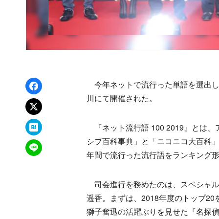
Facebookでシェア
今年ネットで流行った単語を選出し表彰
川にて開催された。
xでポスト
はてなブックマーク
『ネット流行語 100 2019』と
シブ百科事典」と「ニコニコ大百科」
LINEで送る
年間で流行った流行語をランキング
司会進行を務めたのは、スペシャル
遥香。まずは、2018年度のトップ2
獅子奮迅の活躍ぶりを見せた『名探