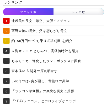
ランキング
アクセス数
シェア数
辻希美の長女・希空、大胆イメチェン
西野未姫の長女、父を恋しがり号泣
約150万円の“立ち乗り式草刈機”を紹介
東海オンエア としみつ、高級腕時計を紹介
ちゃんユカ、進化したランチボックスに興奮
宮本佳林 AI開発の原点明かす
いのうつは×奏が語る、音割れの美学
「ラジコン草刈機」の爽快な実力に反響
「1DAYメニコン」とホロライブがコラボ