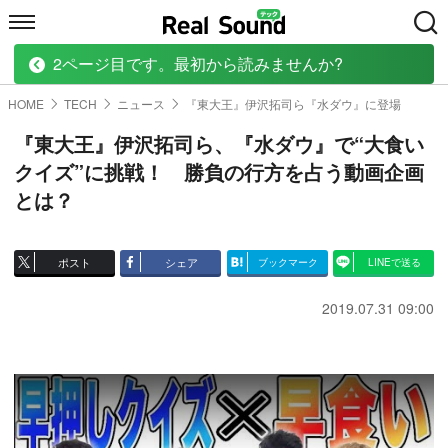
2ページ目です。最初から読みませんか?
HOME
MUSIC
MOVIE
TECH
BOOK
HOME
TECH
ニュース
『東大王』伊沢拓司ら『水ダウ』に登場
『東大王』伊沢拓司ら、『水ダウ』で“大食い
クイズ”に挑戦！ 勝負の行方を占う動画企画
とは？
ポスト
シェア
ブックマーク
LINEで送る
2019.07.31 09:00