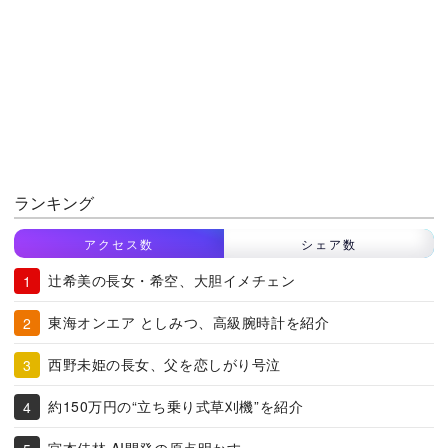
ランキング
アクセス数
シェア数
辻希美の長女・希空、大胆イメチェン
東海オンエア としみつ、高級腕時計を紹介
西野未姫の長女、父を恋しがり号泣
約150万円の“立ち乗り式草刈機”を紹介