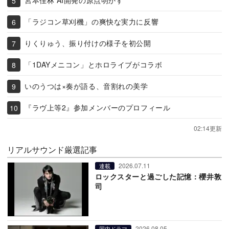
宮本佳林 AI開発の原点明かす
「ラジコン草刈機」の爽快な実力に反響
りくりゅう、振り付けの様子を初公開
「1DAYメニコン」とホロライブがコラボ
いのうつは×奏が語る、音割れの美学
『ラヴ上等2』参加メンバーのプロフィール
02:14更新
リアルサウンド厳選記事
2026.07.11
連載
ロックスターと過ごした記憶：櫻井敦
司
2026.08.05
国内ドラマ