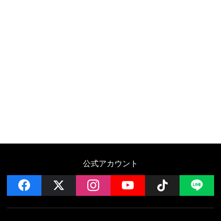
公式アカウント
facebook
x
instagram
YouTube
Follow on 
LI