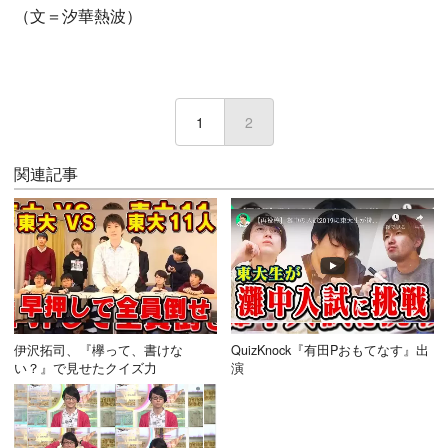
（文＝汐華熱波）
1
2
(current)
関連記事
伊沢拓司、『欅って、書けな
QuizKnock『有田Pおもてなす』出
い？』で見せたクイズ力
演