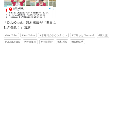
「QuizKnock」河村拓哉が『世界ふ
しぎ発見！』出演
YouTube
YouTuber
水曜日のダウンタウン
プリッとChannel
東大王
QuizKnock
伊沢拓司
汐華熱波
水上颯
鶴崎修功