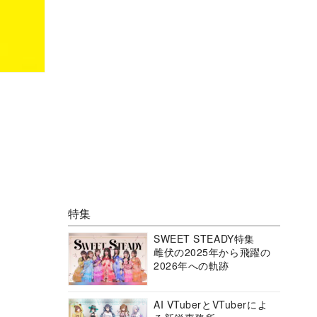
特集
SWEET STEADY特集
雌伏の2025年から飛躍の
2026年への軌跡
AI VTuberとVTuberによ