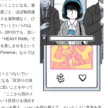
ていくことになる。遊
都度ごと、ほぼ毎回違
イスを違和感なく、ひ
げていくというのは、
』(2010)でも、近い
HEAVY RAIN』で
りを楽しませるという
orence』ならでは
次々とつないでい
となる「区切りの演
』に近いことをやって
は、「ここから別のイ
という区切りを演出す
トーンを変え、シーンを切り替えて、というふうに音楽を含