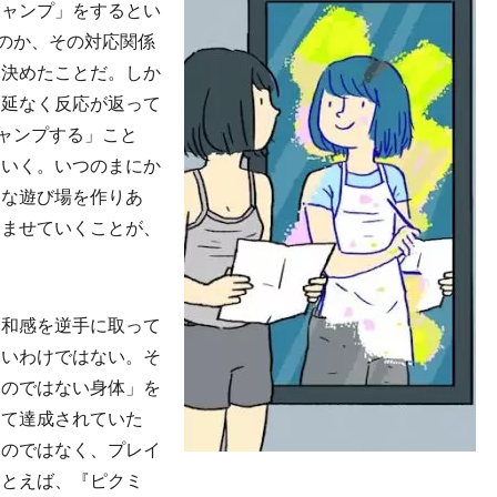
ジャンプ」をするとい
のか、その対応関係
に決めたことだ。しか
遅延なく反応が返って
ャンプする」こと
ていく。いつのまにか
うな遊び場を作りあ
踏ませていくことが、
。
和感を逆手に取って
ないわけではない。そ
ものではない身体」を
して達成されていた
ものではなく、プレイ
たとえば、『ピクミ