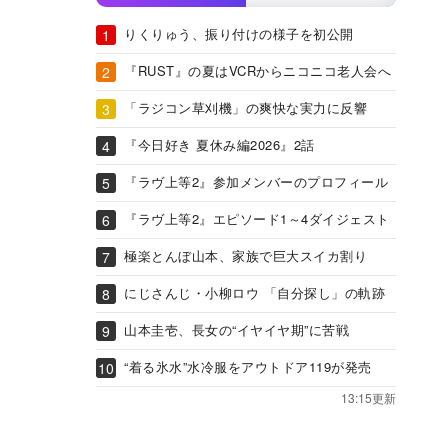
りくりゅう、振り付けの様子を初公開
『RUST』の夏はVCRからニコニコ老人会へ
「ラジコン草刈機」の爽快な実力に反響
『今日好き 夏休み編2026』2話
『ラヴ上等2』参加メンバーのプロフィール
『ラヴ上等2』エピソード1～4ダイジェスト
極楽とんぼ山本、家族で巨大スイカ割り
にじさんじ・小柳ロウ 「自分探し」の軌跡
山本圭壱、長女の“イヤイヤ期”に苦戦
“着る氷水”水冷服をアウトドア119が発売
13:15更新