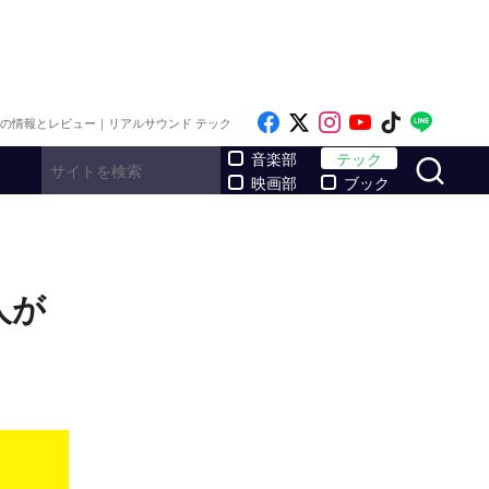
Like on Facebook
Follow on x
Follow on Inst
Follow on Y
Follow on
Follo
メの情報とレビュー｜リアルサウンド テック
サ
音楽部
テック
映画部
ブック
人が