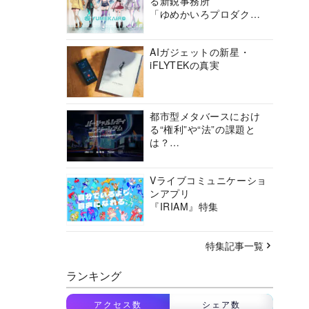
る新鋭事務所
「ゆめかいろプロダクシ
ョン」の挑戦に迫る
AIガジェットの新星・
iFLYTEKの真実
都市型メタバースにおけ
る“権利”や“法”の課題と
は？
バーチャルシティコンソ
ーシアムの挑戦に迫る
Vライブコミュニケーショ
ンアプリ
『IRIAM』特集
特集記事一覧
ランキング
アクセス数
シェア数