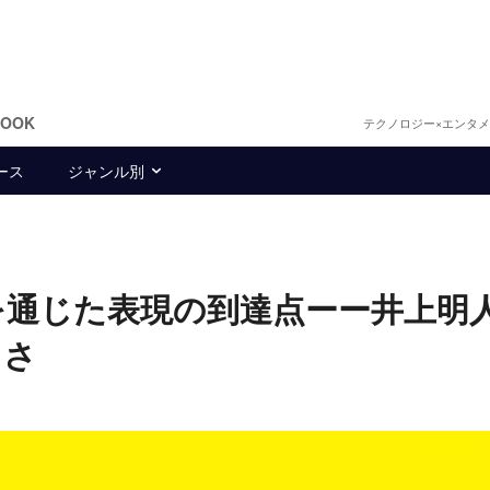
BOOK
テクノロジー×エンタ
ース
ジャンル別
を通じた表現の到達点ーー井上明
しさ