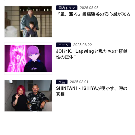
2026.08.05
国内ドラマ
『風、薫る』板橋駿谷の安心感が光る
2025.06.22
コラム
JOIとK、Lapwingと私たちの“類似
性の正体”
2025.08.01
文芸
SHINTANI × ISHIYAが明かす、噂の
真相