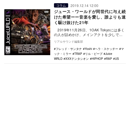
2019.12.14 12:00
コラム
ジュース・ワールドが同世代に与え続
けた希望ーー音楽を愛し、誰よりも速
く駆け抜けた21年
2019年11月26日、1OAK Tokyoには多く
の人が詰めかけ、メインアクトを少しでも
近くから見るためにこれでもか…
リアルサウンド編集部
フレッド・サンタナ
Yoshi
ヘラ・スケッチー
マ
ック・ミラー
TRAP
リル・ピープ
Juice
WRLD
XXXテンタシオン
HIPHOP
RAP
US