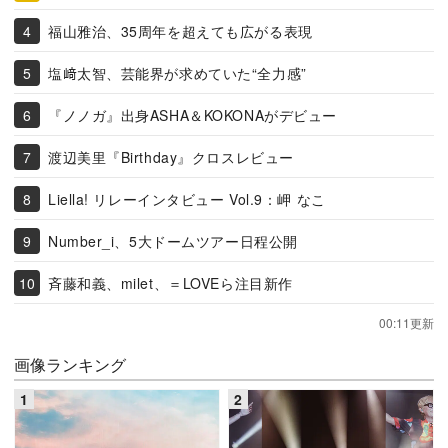
福山雅治、35周年を超えても広がる表現
塩﨑太智、芸能界が求めていた“全力感”
『ノノガ』出身ASHA＆KOKONAがデビュー
渡辺美里『Birthday』クロスレビュー
Liella! リレーインタビュー Vol.9：岬 なこ
Number_i、5大ドームツアー日程公開
斉藤和義、milet、＝LOVEら注目新作
00:11更新
画像ランキング