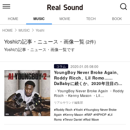
HOME
MUSIC
MOVIE
TECH
BOOK
HOME
MUSIC
Yoshi
Yoshiの記事・ニュース・画像一覧
(2件)
Yoshiの記事・ニュース・画像一覧です
2020.01.05 08:00
コラム
YoungBoy Never Broke Again、
Roddy Ricch、Lil Romo……
DaBabyに続くか、2020年注目のラ
ッパー6組
・YoungBoy Never Broke Again ・Roddy
Ricch ・Kenny Mason ・Lil…
リアルサウンド編集部
Roddy Ricch
Yoshi
Youngboy Never Broke
Again
Kenny Mason
RAP
HIPHOP
Lil
Romo
Trevor Daniel
Rod Wave