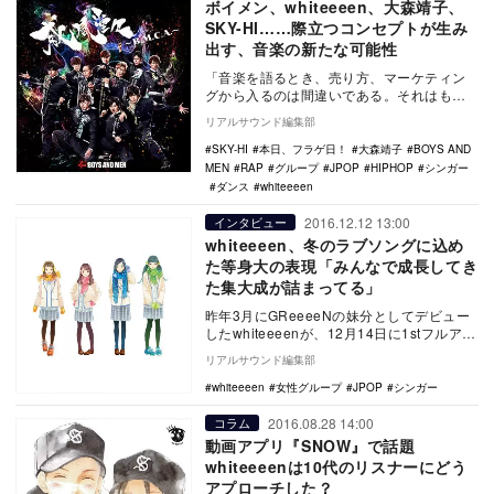
ボイメン、whiteeeen、大森靖子、
SKY-HI……際立つコンセプトが生み
出す、音楽の新たな可能性
「音楽を語るとき、売り方、マーケティン
グから入るのは間違いである。それはもち
ろん必要なことだが、入り口はそこではな
リアルサウンド編集部
く、すべての始…
SKY-HI
本日、フラゲ日！
大森靖子
BOYS AND
MEN
RAP
グループ
JPOP
HIPHOP
シンガー
ダンス
whiteeeen
2016.12.12 13:00
インタビュー
whiteeeen、冬のラブソングに込め
た等身大の表現「みんなで成長してき
た集大成が詰まってる」
昨年3月にGReeeeNの妹分としてデビュー
したwhiteeeenが、12月14日に1stフルアル
バム『ゼロ恋』をリリースする。…
リアルサウンド編集部
whiteeeen
女性グループ
JPOP
シンガー
2016.08.28 14:00
コラム
動画アプリ『SNOW』で話題
whiteeeenは10代のリスナーにどう
アプローチした？