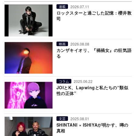
2026.07.11
連載
ロックスターと過ごした記憶：櫻井敦
司
2026.08.08
映画
カンザキイオリ、『禍禍女』の狂気語
る
2025.06.22
コラム
JOIとK、Lapwingと私たちの“類似
性の正体”
2025.08.01
文芸
SHINTANI × ISHIYAが明かす、噂の
真相