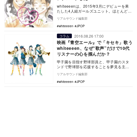
whiteeeenは、2015年3月にデビューを果
たした4人組ガールズユニット。ほとんどの
楽曲をGReeeeNがプロデュースし、…
リアルサウンド編集部
whiteeeen
JPOP
2016.08.26 17:00
コラム
映画『青空エール』で「キセキ」歌う
whiteeeen、なぜ“歌声”だけで10代
リスナーの心を掴んだか？
甲子園を目指す野球部員と、甲子園のスタ
ンドで野球部を応援することを夢見る主人
公の青春ストーリーを描く映画『青空エー
リアルサウンド編集部
ル』が8月20…
whiteeeen
JPOP