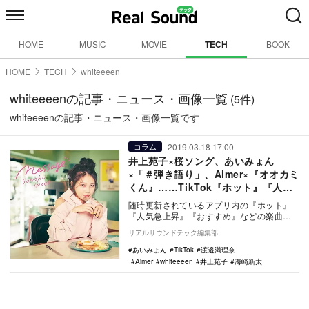
HOME
MUSIC
MOVIE
TECH
BOOK
HOME
TECH
whiteeeen
whiteeeenの記事・ニュース・画像一覧
(5件)
whiteeeenの記事・ニュース・画像一覧です
2019.03.18 17:00
コラム
井上苑子×桜ソング、あいみょん
×「＃弾き語り」、Aimer×『オオカミ
くん』……TikTok『ホット』『人気
急上昇』楽曲を考察
随時更新されているアプリ内の『ホット』
『人気急上昇』『おすすめ』などの楽曲リ
ストから、リアルタイムで話題の楽曲を毎
リアルサウンドテック編集部
月紹介するこの…
あいみょん
TikTok
渡邉満理奈
Aimer
whiteeeen
井上苑子
海崎新太