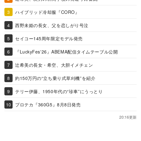
ハイブリッド冷却服『CORO』
西野未姫の長女、父を恋しがり号泣
セイコー145周年限定モデル発売
『LuckyFes'26』ABEMA配信タイムテーブル公開
辻希美の長女・希空、大胆イメチェン
約150万円の“立ち乗り式草刈機”を紹介
テリー伊藤、1950年代の“珍車”にうっとり
プロテカ『360G5』8月8日発売
20:16更新