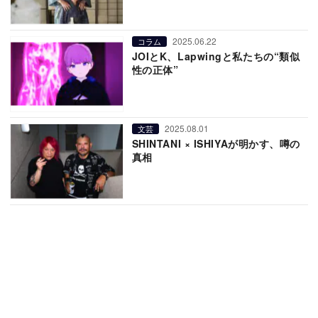
2025.06.22
コラム
JOIとK、Lapwingと私たちの“類似
性の正体”
2025.08.01
文芸
SHINTANI × ISHIYAが明かす、噂の
真相