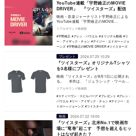
YouTube連載「宇野維正のMOVIE
DRIVER」 『ツイスターズ』配信
映画・音楽ジャーナリスト宇野維正による
YouTube連載「宇野維正のMOVIE
DRIVER」の最新回『ツイスターズ』が、
リアルサウンド映画部
リアル…
宇野維正
グレン・パウエル
オリジナル動画
リ
ー・アイザック・チョン
デイジー・エドガー＝ジョ
ーンズ
宇野維正のMOVIE DRIVER
ツイスターズ
2024.07.25 10:29
プレゼント
『ツイスターズ』オリジナルTシャツ
を3名様にプレゼント
映画『ツイスターズ』が8月1日に公開され
る。 本作は、『ジュラシック・ワール
ド』の製作陣が手がけたアクションアドベ
リアルサウンド映画部
ンチャー。…
スティーヴン・スピルバーグ
プレゼント
グレン・
パウエル
リー・アイザック・チョン
デイジー・エ
ドガー＝ジョーンズ
ツイスターズ
2024.07.22 19:00
映画
『ツイスターズ』北米No.1で映画市
場に“竜巻”起こす 予想を超えるヒッ
トはなぜ起きた？