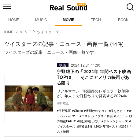
HOME
MUSIC
MOVIE
TECH
BOOK
HOME
MOVIE
ツイスターズ
ツイスターズの記事・ニュース・画像一覧
(14件)
ツイスターズの記事・ニュース・画像一覧です
2024.12.31 11:30
映画
宇野維正の「2024年 年間ベスト映画
TOP10」 そこにアメリカ映画があ
る限り
リアルサウンド映画部のレギュラー執筆陣
が、年末まで日替わりで発表する2024年の
年間ベスト企画。映画、国内ドラマ、海外
宇野維正
ドラマ、ア…
宇野維正
Chime
夜明けのすべて
瞳をとじて
オ
ッペンハイマー
パスト ライブス／再会
デューン 砂
の惑星PART2
悪は存在しない
チャレンジャーズ
ツイスターズ
陪審員2番
2024年間ベスト
2024ベ
スト映画