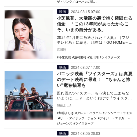
ザ・リング／ローハンの戦い
2024.08.15 07:00
映画
小芝風花、大活躍の裏で抱く確固たる
信念 「この13年間があったからこ
そ、いまの自分がある」
2024年1月期に放送された『大奥』（フジ
テレビ系）に続き、現在は『GO HOME～警
視庁身元不明人相談室～』（日本テレビ
宮川翔
系）で…
小芝風花
池村隆司
宮川翔
ツイスターズ
2024.08.07 17:00
映画
パニック映画『ツイスターズ』は真夏
のデート映画に最適！ “ちゃんと怖
い”竜巻描写も
回れ回れツイスター、もう決して止まらな
いように……♪ というわけで『ツイスター
ズ』（2024年）である。まさかの『ツイス
加藤よしき
ター』（…
加藤よしき
グレン・パウエル
アンソニー・ラモス
リー・アイザック・チョン
デイジー・エドガー＝
ジョーンズ
ツイスターズ
2024.08.05 20:03
映画