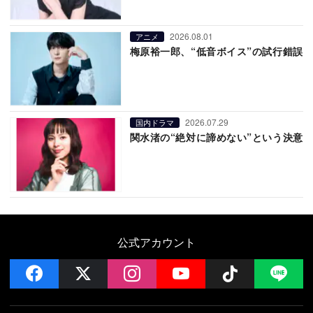
2026.08.01
アニメ
梅原裕一郎、“低音ボイス”の試行錯誤
2026.07.29
国内ドラマ
関水渚の“絶対に諦めない”という決意
公式アカウント
facebook
x
instagram
YouTube
Follow on 
LI