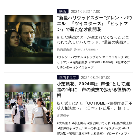
2024.09.22 17:00
映画
“新星ハリウッドスター”グレン・パウ
エル 『ツイスターズ』『ヒットマ
ン』で新たな才能開花
新たな映画スターが生まれなくなったと言
われて久しいハリウッド。“最後の映画スタ
ー”と呼ばれるトム・クルーズですら2023年
長内那由多（Nayuta Osanai）
は『ミ…
グレン・パウエル
トップガン マーヴェリック
ヒ
ットマン
長内那由多（Nayuta Osanai）
恋するプ
リテンダー
ツイスターズ
2024.08.24 07:00
国内ドラマ
小芝風花、2024年は“声優”として躍
進の1年に 声の演技で拡がる役柄の
幅
折り返しにきた『GO HOME〜警視庁身元不
明人相談室〜』（日本テレビ系）。桜（小
芝風花）の過去が明らかになった第5話は、
古澤椋子
小芝風…
大島優子
小芝風花
波よ聞いてくれ
転職の魔王様
古澤椋子
フェルマーの料理
ツイスターズ
GO
HOME～警視庁身元不明人相談室～
ロード・オブ・