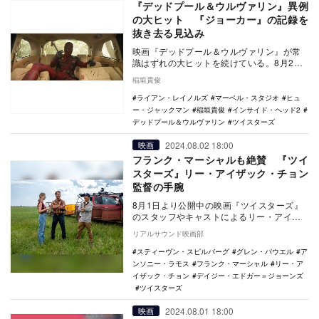
『デッドプール＆ウルヴァリン』異例
の大ヒット 『ジョーカー』の記録を
抜き去る見込み
映画『デッドプール＆ウルヴァリン』が常
識はずれの大ヒットを続けている。8月2～4
日の北米週末ランキングでは、前週に続い
稲垣貴俊
てNo.1…
ライアン・レイノルズ
マーベル・スタジオ
ヒュ
ー・ジャックマン
稲垣貴俊
インサイド・ヘッド2
デッドプール＆ウルヴァリン
ツイスターズ
2024.08.02 18:00
映画
フランク・マーシャルも絶賛 『ツイ
スターズ』リー・アイザック・チョン
監督の手腕
8月1日より公開中の映画『ツイスターズ』
のスタッフやキャストによるリー・アイザ
ック・チョン監督への賞賛コメントが到着
リアルサウンド映画部
した。 …
スティーヴン・スピルバーグ
グレン・パウエル
ア
ンソニー・ラモス
フランク・マーシャル
リー・ア
イザック・チョン
デイジー・エドガー＝ジョーンズ
ツイスターズ
2024.08.01 18:00
映画