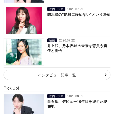
2026.07.29
国内ドラマ
関水渚の“絶対に諦めない”という決意
2026.07.22
映画
井上和、乃木坂46の未来を背負う責
任と覚悟
インタビュー記事一覧
Pick Up!
2026.08.02
国内ドラマ
白石聖、デビュー10年目を迎えた現
在地