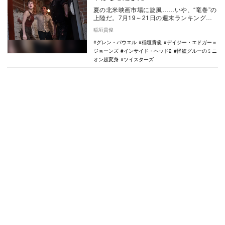
夏の北米映画市場に旋風……いや、“竜巻”の
上陸だ。7月19～21日の週末ランキング
は、人類と巨大竜巻の激突を描いたアクシ
稲垣貴俊
ョン大作…
グレン・パウエル
稲垣貴俊
デイジー・エドガー＝
ジョーンズ
インサイド・ヘッド2
怪盗グルーのミニ
オン超変身
ツイスターズ