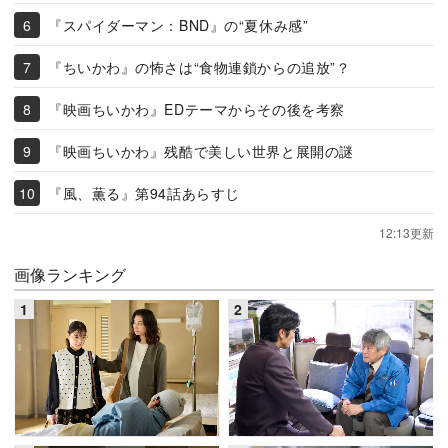
『スパイダーマン：BND』の“夏休み感”
『ちいかわ』の怖さは“食物連鎖からの追放”？
『映画ちいかわ』EDテーマからその後を考察
『映画ちいかわ』残酷で美しい世界と展開の謎
『風、薫る』第94話あらすじ
12:13更新
画像ランキング