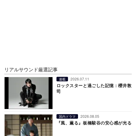
リアルサウンド厳選記事
2026.07.11
連載
ロックスターと過ごした記憶：櫻井敦
司
2026.08.05
国内ドラマ
『風、薫る』板橋駿谷の安心感が光る