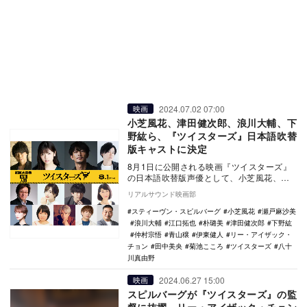
2024.07.02 07:00
映画
小芝風花、津田健次郎、浪川大輔、下
野紘ら、『ツイスターズ』日本語吹替
版キャストに決定
8月1日に公開される映画『ツイスターズ』
の日本語吹替版声優として、小芝風花、津
田健次郎、浪川大輔、下野紘、瀬戸麻沙
リアルサウンド映画部
美、青山穣、田…
スティーヴン・スピルバーグ
小芝風花
瀬戸麻沙美
浪川大輔
江口拓也
朴璐美
津田健次郎
下野紘
仲村宗悟
青山穣
伊東健人
リー・アイザック・
チョン
田中美央
菊池こころ
ツイスターズ
八十
川真由野
2024.06.27 15:00
映画
スピルバーグが『ツイスターズ』の監