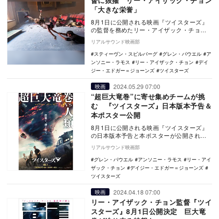
督に抜擢 リー・アイザック・チョン
「大きな栄誉」
8月1日に公開される映画『ツイスターズ』
の監督を務めたリー・アイザック・チョン
からコメントが到着した。 本作は、第93
リアルサウンド映画部
回アカ…
スティーヴン・スピルバーグ
グレン・パウエル
ア
ンソニー・ラモス
リー・アイザック・チョン
デイ
ジー・エドガー＝ジョーンズ
ツイスターズ
2024.05.29 07:00
映画
“超巨大竜巻”に寄せ集めチームが挑
む 『ツイスターズ』日本版本予告＆
本ポスター公開
8月1日に公開される映画『ツイスターズ』
の日本版本予告と本ポスターが公開され
た。 本作は、第93回アカデミー賞で6部
リアルサウンド映画部
門にノミ…
グレン・パウエル
アンソニー・ラモス
リー・アイ
ザック・チョン
デイジー・エドガー＝ジョーンズ
ツイスターズ
2024.04.18 07:00
映画
リー・アイザック・チョン監督『ツイ
スターズ』8月1日公開決定 巨大竜