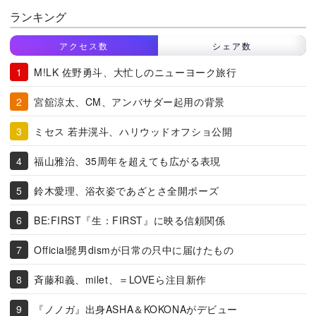
ランキング
アクセス数
シェア数
M!LK 佐野勇斗、大忙しのニューヨーク旅行
宮舘涼太、CM、アンバサダー起用の背景
ミセス 若井滉斗、ハリウッドオフショ公開
福山雅治、35周年を超えても広がる表現
鈴木愛理、浴衣姿であざとさ全開ポーズ
BE:FIRST『生：FIRST』に映る信頼関係
Official髭男dismが日常の只中に届けたもの
斉藤和義、milet、＝LOVEら注目新作
『ノノガ』出身ASHA＆KOKONAがデビュー