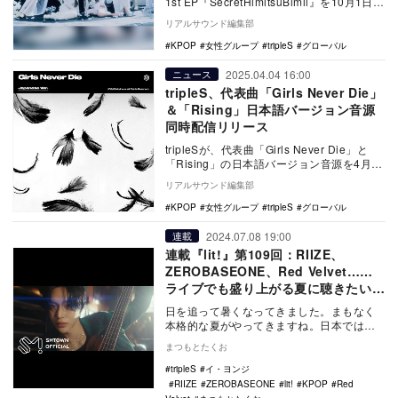
1st EP『SecretHimitsuBimil』を10月1日に
リリ…
リアルサウンド編集部
KPOP
女性グループ
tripleS
グローバル
2025.04.04 16:00
ニュース
tripleS、代表曲「Girls Never Die」
＆「Rising」日本語バージョン音源
同時配信リリース
tripleSが、代表曲「Girls Never Die」と
「Rising」の日本語バージョン音源を4月12
日に同時配信リリース…
リアルサウンド編集部
KPOP
女性グループ
tripleS
グローバル
2024.07.08 19:00
連載
連載『lit!』第109回：RIIZE、
ZEROBASEONE、Red Velvet……
ライブでも盛り上がる夏に聴きたいK-
POP楽曲
日を追って暑くなってきました。まもなく
本格的な夏がやってきますね。日本ではこ
の時期、野外フェスが多く行われるイメー
まつもとたくお
ジがありますが…
tripleS
イ・ヨンジ
RIIZE
ZEROBASEONE
lit!
KPOP
Red