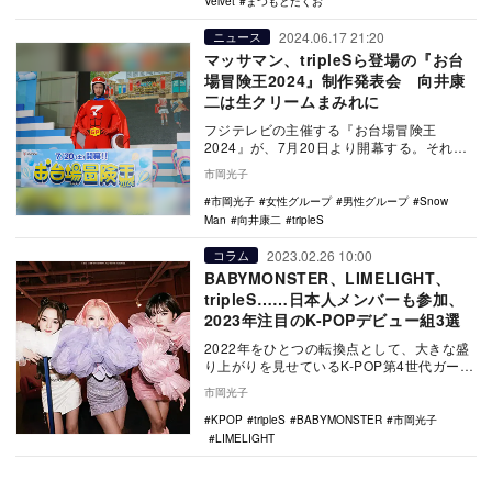
Velvet
まつもとたくお
2024.06.17 21:20
ニュース
マッサマン、tripleSら登場の『お台
場冒険王2024』制作発表会 向井康
二は生クリームまみれに
フジテレビの主催する『お台場冒険王
2024』が、7月20日より開幕する。それに
ともない6月17日、フジテレビ本社オフィス
市岡光子
タワーに…
市岡光子
女性グループ
男性グループ
Snow
Man
向井康二
tripleS
2023.02.26 10:00
コラム
BABYMONSTER、LIMELIGHT、
tripleS……日本人メンバーも参加、
2023年注目のK-POPデビュー組3選
2022年をひとつの転換点として、大きな盛
り上がりを見せているK-POP第4世代ガール
ズグループ。LE SSERAFIMのSAK…
市岡光子
KPOP
tripleS
BABYMONSTER
市岡光子
LIMELIGHT