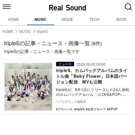
HOME
MUSIC
MOVIE
TECH
BOOK
HOME
MUSIC
tripleS
tripleSの記事・ニュース・画像一覧
(8件)
tripleSの記事・ニュース・画像一覧です
2026.06.02 00:00
ニュース
tripleS、カムバックアルバムのタイ
トル曲「Baby Flower」日本語バー
ジョン配信 MVも公開
tripleSが、6月1日にリリースした24人体制
のカムバックアルバム『<LOVE&POP>
pt.1』より…
リアルサウンド編集部
グローバル
tripleS
女性グループ
KPOP