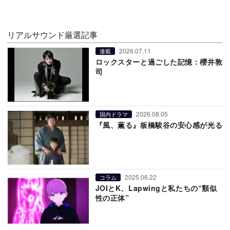
リアルサウンド厳選記事
2026.07.11
連載
ロックスターと過ごした記憶：櫻井敦
司
2026.08.05
国内ドラマ
『風、薫る』板橋駿谷の安心感が光る
2025.06.22
コラム
JOIとK、Lapwingと私たちの“類似
性の正体”