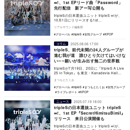
∞!、1st EPリード曲「Password」
先行配信 新アー写公開も
tripleSの日本選抜ユニット tripleS ∞!が、
10月1日にリリースする1st
EP『SecretHimitsuBim…
リアルサウンド編集部
グローバル
tripleS
女性グループ
KPOP
2025.08.06 17:00
コラム
tripleS、前代未聞の24人グループが
進む我が道 誰ひとり欠けてはいけな
い――願いが生み出す無二の世界観
tripleSが7月19日、20日に『tripleS A Live
25 in Tokyo』を東京・Kanadevia Hall…
まつもとたくお
グローバル
tripleS
まつもとたくお
女性グループ
ライブレポート
KPOP
2025.07.19 18:00
ニュース
tripleSの日本選抜ユニット tripleS
∞!、1st EP『SecretHimitsuBimil』
リリース 来日公演開催も
tripleSの日本選抜ユニット tripleS ∞!が、