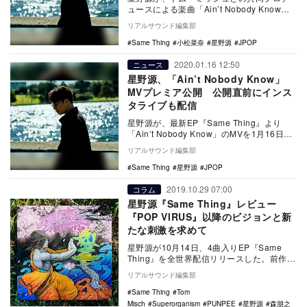
ュースによる楽曲「Ain’t Nobody Know」
のMVを1月16日の22時よりYou…
リアルサウンド編集部
Same Thing
小松菜奈
星野源
JPOP
2020.01.16 12:50
ニュース
星野源、「Ain’t Nobody Know」
MVプレミア公開 公開直前にインス
タライブも配信
星野源が、最新EP『Same Thing』より
「Ain’t Nobody Know」のMVを1月16日よ
る22時よりYouTub…
リアルサウンド編集部
Same Thing
星野源
JPOP
2019.10.29 07:00
コラム
星野源『Same Thing』レビュー
『POP VIRUS』以降のビジョンと新
たな刺激を求めて
星野源が10月14日、4曲入りEP『Same
Thing』を全世界配信リリースした。前作
『POP VIRUS』（2018年12月…
リアルサウンド編集部
Same Thing
Tom
Misch
Superorganism
PUNPEE
星野源
森朋之