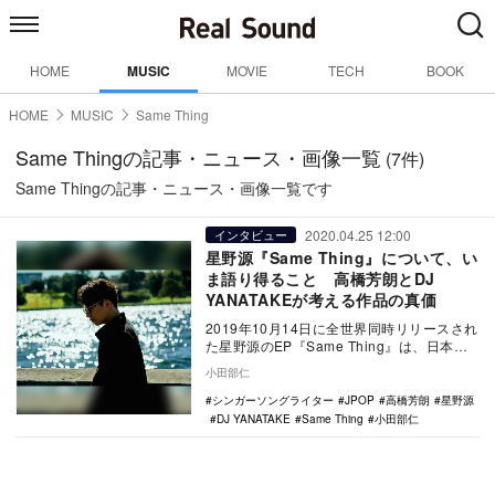
HOME
MUSIC
MOVIE
TECH
BOOK
HOME
MUSIC
Same Thing
Same Thingの記事・ニュース・画像一覧
(7件)
Same Thingの記事・ニュース・画像一覧です
2020.04.25 12:00
インタビュー
星野源『Same Thing』について、い
ま語り得ること 高橋芳朗とDJ
YANATAKEが考える作品の真価
2019年10月14日に全世界同時リリースされ
た星野源のEP『Same Thing』は、日本の
ポップスの歴史を大きく変えた傑作で…
小田部仁
シンガーソングライター
JPOP
高橋芳朗
星野源
DJ YANATAKE
Same Thing
小田部仁