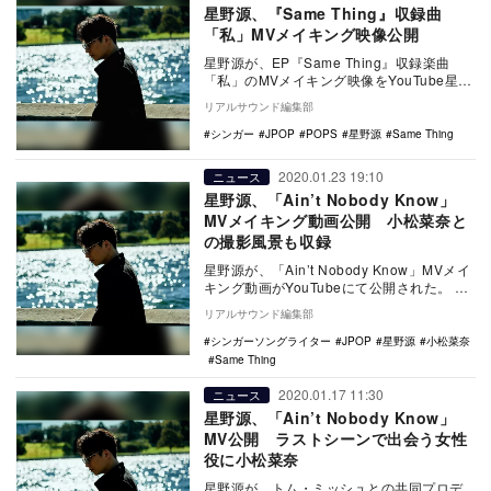
星野源、『Same Thing』収録曲
「私」MVメイキング映像公開
星野源が、EP『Same Thing』収録楽曲
「私」のMVメイキング映像をYouTube星野
源オフィシャルチャンネルにて公開した…
リアルサウンド編集部
シンガー
JPOP
POPS
星野源
Same Thing
2020.01.23 19:10
ニュース
星野源、「Ain’t Nobody Know」
MVメイキング動画公開 小松菜奈と
の撮影風景も収録
星野源が、「Ain’t Nobody Know」MVメイ
キング動画がYouTubeにて公開された。
「Ain’t Nobod…
リアルサウンド編集部
シンガーソングライター
JPOP
星野源
小松菜奈
Same Thing
2020.01.17 11:30
ニュース
星野源、「Ain’t Nobody Know」
MV公開 ラストシーンで出会う女性
役に小松菜奈
星野源が、トム・ミッシュとの共同プロデ