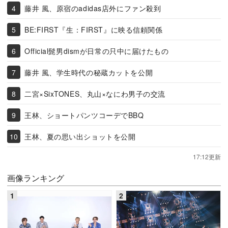
藤井 風、原宿のadidas店外にファン殺到
BE:FIRST『生：FIRST』に映る信頼関係
Official髭男dismが日常の只中に届けたもの
藤井 風、学生時代の秘蔵カットを公開
二宮×SixTONES、丸山×なにわ男子の交流
王林、ショートパンツコーデでBBQ
王林、夏の思い出ショットを公開
17:12更新
画像ランキング