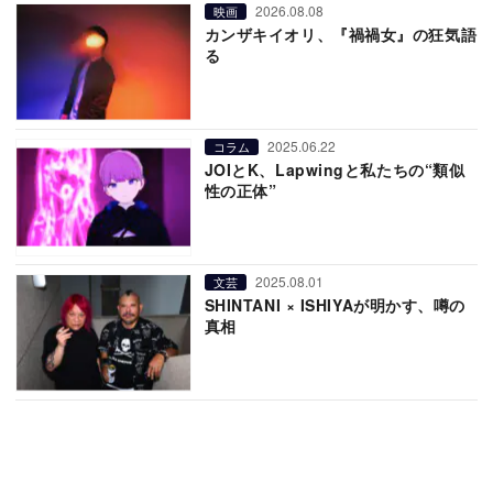
2026.08.08
映画
カンザキイオリ、『禍禍女』の狂気語
る
2025.06.22
コラム
JOIとK、Lapwingと私たちの“類似
性の正体”
2025.08.01
文芸
SHINTANI × ISHIYAが明かす、噂の
真相