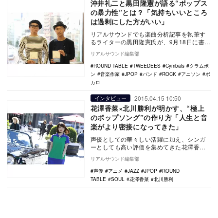
沖井礼二と黒田隆憲が語る“ポップス
の暴力性”とは？「気持ちいいところ
は過剰にした方がいい」
リアルサウンドでも楽曲分析記事を執筆す
るライターの黒田隆憲氏が、9月18日に書籍
『メロディがひらめくとき アーティスト16
リアルサウンド編集部
人に訊…
ROUND TABLE
TWEEDEES
Cymbals
クラムボ
ン
音楽作家
JPOP
バンド
ROCK
アニソン
ボ
カロ
2015.04.15 10:50
インタビュー
花澤香菜×北川勝利が明かす、“極上
のポップソング”の作り方「人生と音
楽がより密接になってきた」
声優としての華々しい活躍に加え、シンガ
ーとしても高い評価を集めてきた花澤香菜
が、3枚目となるアルバム『Blue Avenue』
リアルサウンド編集部
を…
声優
アニメ
JAZZ
JPOP
ROUND
TABLE
SOUL
花澤香菜
北川勝利