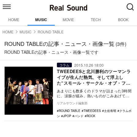
HOME
MUSIC
MOVIE
TECH
BOOK
HOME
MUSIC
ROUND TABLE
ROUND TABLEの記事・ニュース・画像一覧
(3件)
ROUND TABLEの記事・ニュース・画像一覧です
2015.10.26 18:00
コラム
TWEEDEESと北川勝利のツーマンラ
イブが生んだ熱気、そして浮上し
た“スモール・サークル・オブ・フレ
ンズ”
あまりにも数多くのドラマが詰まった3時間
に、涙腺が緩み、熱いものがこみあげてき
た。元シンバルズの沖井礼二とヴォーカリ
リアルサウンド編集部
ストの清浦夏…
ROUND TABLE
TWEEDEES
土佐有明
クラムボ
ン
JPOP
バンド
ROCK