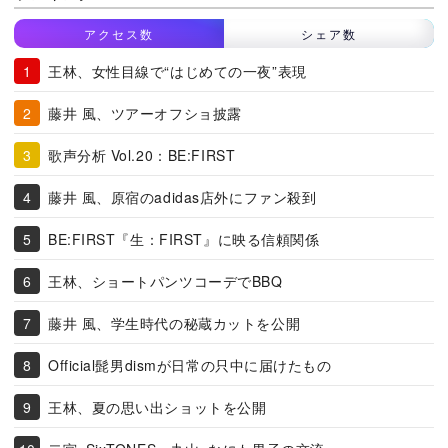
アクセス数
シェア数
王林、女性目線で“はじめての一夜”表現
藤井 風、ツアーオフショ披露
歌声分析 Vol.20：BE:FIRST
藤井 風、原宿のadidas店外にファン殺到
BE:FIRST『生：FIRST』に映る信頼関係
王林、ショートパンツコーデでBBQ
藤井 風、学生時代の秘蔵カットを公開
Official髭男dismが日常の只中に届けたもの
王林、夏の思い出ショットを公開