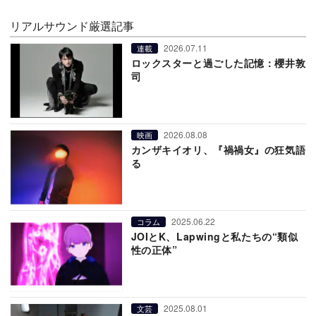
リアルサウンド厳選記事
2026.07.11
連載
ロックスターと過ごした記憶：櫻井敦
司
2026.08.08
映画
カンザキイオリ、『禍禍女』の狂気語
る
2025.06.22
コラム
JOIとK、Lapwingと私たちの“類似
性の正体”
2025.08.01
文芸