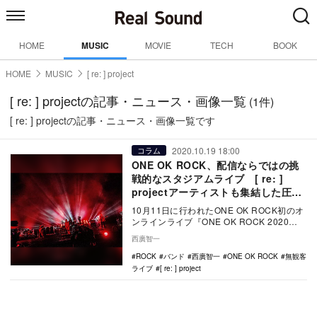
HOME
MUSIC
MOVIE
TECH
BOOK
HOME
MUSIC
[ re: ] project
[ re: ] projectの記事・ニュース・画像一覧
(1件)
[ re: ] projectの記事・ニュース・画像一覧です
2020.10.19 18:00
コラム
ONE OK ROCK、配信ならではの挑
戦的なスタジアムライブ [ re: ]
projectアーティストも集結した圧巻
の一夜を徹底レポート
10月11日に行われたONE OK ROCK初のオ
ンラインライブ『ONE OK ROCK 2020
“Field of Wond…
西廣智一
ROCK
バンド
西廣智一
ONE OK ROCK
無観客
ライブ
[ re: ] project