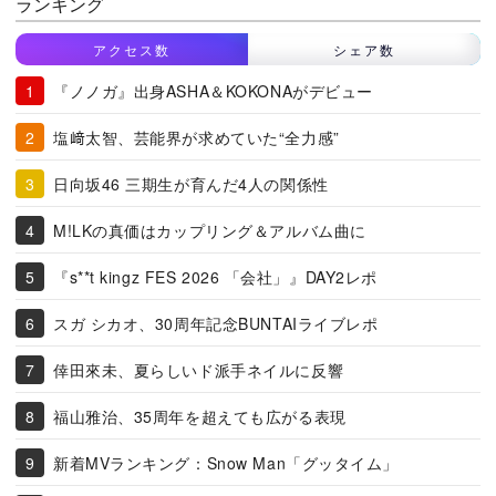
ランキング
アクセス数
シェア数
『ノノガ』出身ASHA＆KOKONAがデビュー
塩﨑太智、芸能界が求めていた“全力感”
日向坂46 三期生が育んだ4人の関係性
M!LKの真価はカップリング＆アルバム曲に
『s**t kingz FES 2026 「会社」』DAY2レポ
スガ シカオ、30周年記念BUNTAIライブレポ
倖田來未、夏らしいド派手ネイルに反響
福山雅治、35周年を超えても広がる表現
新着MVランキング：Snow Man「グッタイム」