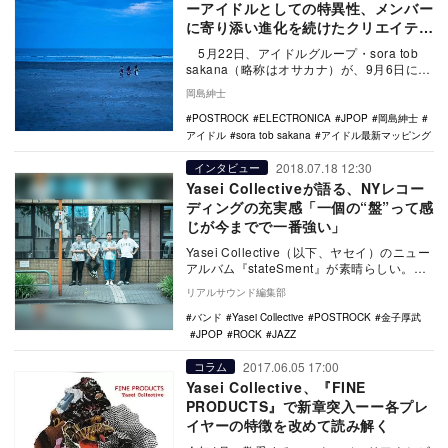
ーアイドルとしての特異性、メンバー
に寄り添い進化を続けたクリエイティ
ブ
5月22日、アイドルグループ・sora tob
sakana（略称はオサカナ）が、9月6日に日
本青年館で開催されるワン…
岡島紳士
POSTROCK
ELECTRONICA
JPOP
岡島紳士
アイドル
sora tob sakana
アイドル最新マッピング
2018.07.18 12:30
インタビュー
Yasei Collectiveが語る、NYレコー
ディングの充実感「一個の“盤”って感
じが今までで一番強い」
Yasei Collective（以下、ヤセイ）のニュー
アルバム『stateSment』が素晴らしい。ニ
ューヨーク・ロチェスター…
リアルサウンド編集部
バンド
Yasei Collective
POSTROCK
金子厚武
JPOP
ROCK
JAZZ
2017.06.05 17:00
コラム
Yasei Collective、『FINE
PRODUCTS』で新章突入ーー各プレ
イヤーの特徴を改めて読み解く