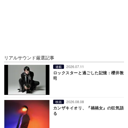
リアルサウンド厳選記事
2026.07.11
連載
ロックスターと過ごした記憶：櫻井敦
司
2026.08.08
映画
カンザキイオリ、『禍禍女』の狂気語
る