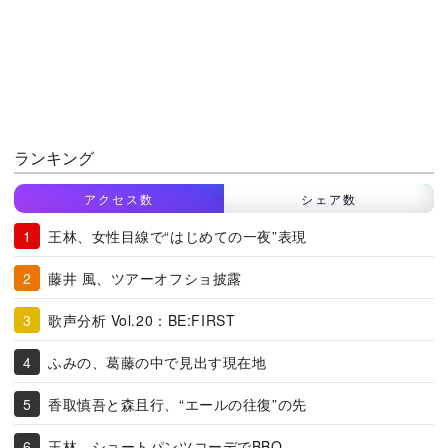
ランキング
アクセス数
シェア数
王林、女性目線で“はじめての一夜”表現
藤井 風、ツアーオフショ披露
歌声分析 Vol.20：BE:FIRST
ふみの、葛藤の中で見出す現在地
香取慎吾と森且行、“エールの往復”の先
王林、ショートパンツコーデでBBQ