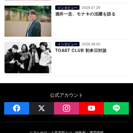
2026.07.29
インタビュー
酒井一圭、モナキの活躍を語る
2026.08.05
インタビュー
TOAST CLUB 初来日対談
公式アカウント
facebook
x
instagram
YouTube
LIN
リアルサウンド音楽部とは
編集部・運営情報