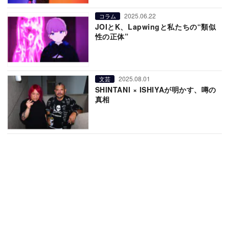
2025.06.22
コラム
JOIとK、Lapwingと私たちの“類似
性の正体”
2025.08.01
文芸
SHINTANI × ISHIYAが明かす、噂の
真相