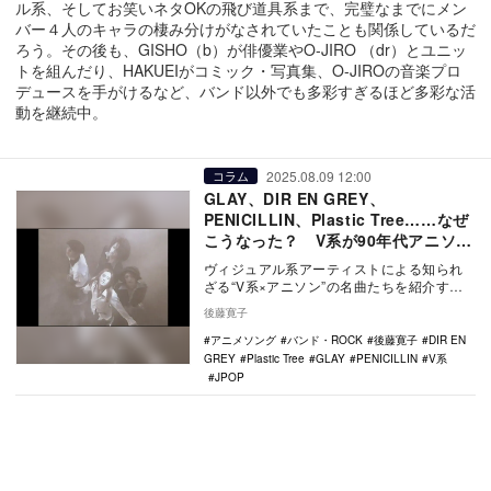
ル系、そしてお笑いネタOKの飛び道具系まで、完璧なまでにメン
バー４人のキャラの棲み分けがなされていたことも関係しているだ
ろう。その後も、GISHO（b）が俳優業やO-JIRO （dr）とユニッ
トを組んだり、HAKUEIがコミック・写真集、O-JIROの音楽プロ
デュースを手がけるなど、バンド以外でも多彩すぎるほど多彩な活
動を継続中。
2025.08.09 12:00
コラム
GLAY、DIR EN GREY、
PENICILLIN、Plastic Tree……なぜ
こうなった？ V系が90年代アニソン
シーンに与えた衝撃
ヴィジュアル系アーティストによる知られ
ざる“V系×アニソン”の名曲たちを紹介す
る。
後藤寛子
アニメソング
バンド・ROCK
後藤寛子
DIR EN
GREY
Plastic Tree
GLAY
PENICILLIN
V系
JPOP