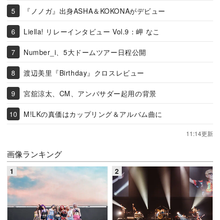
『ノノガ』出身ASHA＆KOKONAがデビュー
Liella! リレーインタビュー Vol.9：岬 なこ
Number_i、5大ドームツアー日程公開
渡辺美里『Birthday』クロスレビュー
宮舘涼太、CM、アンバサダー起用の背景
M!LKの真価はカップリング＆アルバム曲に
11:14更新
画像ランキング