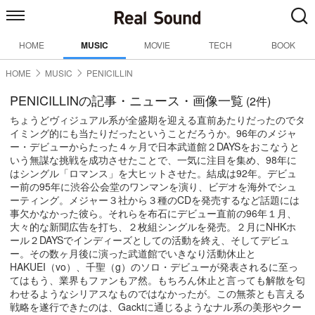
HOME
MUSIC
MOVIE
TECH
BOOK
HOME
MUSIC
PENICILLIN
PENICILLINの記事・ニュース・画像一覧
(2件)
ちょうどヴィジュアル系が全盛期を迎える直前あたりだったのでタ
イミング的にも当たりだったということだろうか。96年のメジャ
ー・デビューからたった４ヶ月で日本武道館２DAYSをおこなうと
いう無謀な挑戦を成功させたことで、一気に注目を集め、98年に
はシングル「ロマンス」を大ヒットさせた。結成は92年。デビュ
ー前の95年に渋谷公会堂のワンマンを演り、ビデオを海外でシュ
ーティング。メジャー３社から３種のCDを発売するなど話題には
事欠かなかった彼ら。それらを布石にデビュー直前の96年１月、
大々的な新聞広告を打ち、２枚組シングルを発売。２月にNHKホ
ール２DAYSでインディーズとしての活動を終え、そしてデビュ
ー。その数ヶ月後に演った武道館でいきなり活動休止と
HAKUEI（vo）、千聖（g）のソロ・デビューが発表されるに至っ
てはもう、業界もファンもア然。もちろん休止と言っても解散を匂
わせるようなシリアスなものではなかったが。この無茶とも言える
戦略を遂行できたのは、Gacktに通じるようなナル系の美形やクー