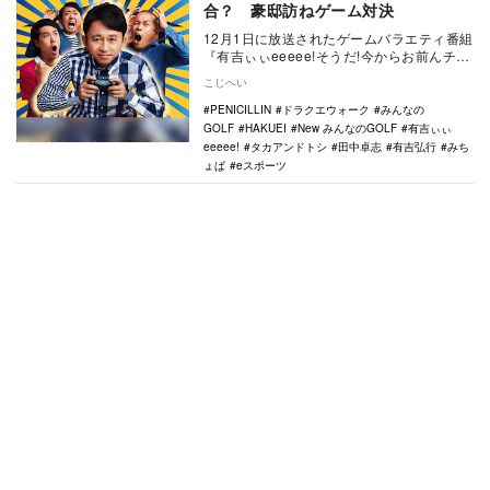
合？ 豪邸訪ねゲーム対決
12月1日に放送されたゲームバラエティ番組
『有吉ぃぃeeeee!そうだ!今からお前んチで
ゲームしない？』（テレビ東京系）で、有
こじへい
吉…
PENICILLIN
ドラクエウォーク
みんなの
GOLF
HAKUEI
New みんなのGOLF
有吉ぃぃ
eeeee!
タカアンドトシ
田中卓志
有吉弘行
みち
ょぱ
eスポーツ