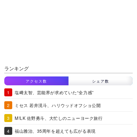
ランキング
アクセス数
シェア数
塩﨑太智、芸能界が求めていた“全力感”
ミセス 若井滉斗、ハリウッドオフショ公開
M!LK 佐野勇斗、大忙しのニューヨーク旅行
福山雅治、35周年を超えても広がる表現