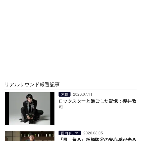
リアルサウンド厳選記事
2026.07.11
連載
ロックスターと過ごした記憶：櫻井敦
司
2026.08.05
国内ドラマ
『風、薫る』板橋駿谷の安心感が光る