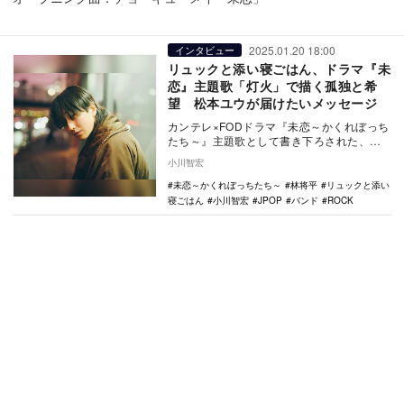
2025.01.20 18:00
インタビュー
リュックと添い寝ごはん、ドラマ『未
恋』主題歌「灯火」で描く孤独と希
望 松本ユウが届けたいメッセージ
カンテレ×FODドラマ『未恋～かくれぼっち
たち～』主題歌として書き下ろされた、リ
ュックと添い寝ごはんの新曲「灯火」。本
小川智宏
稿では、松…
未恋～かくれぼっちたち～
林将平
リュックと添い
寝ごはん
小川智宏
JPOP
バンド
ROCK