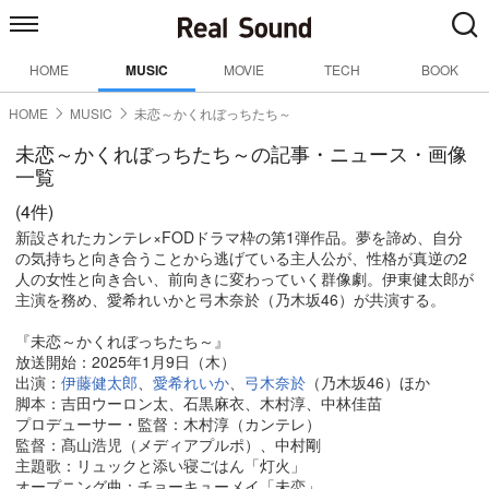
HOME
MUSIC
MOVIE
TECH
BOOK
HOME
MUSIC
未恋～かくれぼっちたち～
未恋～かくれぼっちたち～の記事・ニュース・画像
一覧
(4件)
新設されたカンテレ×FODドラマ枠の第1弾作品。夢を諦め、自分
の気持ちと向き合うことから逃げている主人公が、性格が真逆の2
人の女性と向き合い、前向きに変わっていく群像劇。伊東健太郎が
主演を務め、愛希れいかと弓木奈於（乃木坂46）が共演する。
『未恋～かくれぼっちたち～』
放送開始：2025年1月9日（木）
出演：
伊藤健太郎
、
愛希れいか
、
弓木奈於
（乃木坂46）ほか
脚本：吉田ウーロン太、石黒麻衣、木村淳、中林佳苗
プロデューサー・監督：木村淳（カンテレ）
監督：髙山浩児（メディアプルポ）、中村剛
主題歌：リュックと添い寝ごはん「灯火」
オープニング曲：チョーキューメイ「未恋」