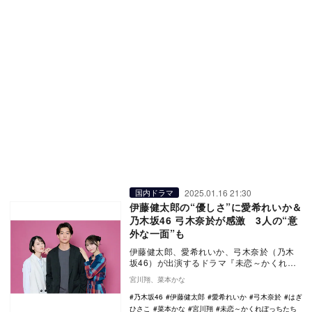
2025.01.16 21:30
国内ドラマ
伊藤健太郎の“優しさ”に愛希れいか＆
乃木坂46 弓木奈於が感激 3人の“意
外な一面”も
伊藤健太郎、愛希れいか、弓木奈於（乃木
坂46）が出演するドラマ『未恋～かくれぼ
っちたち～』（カンテレ・フジテレビ）
宮川翔、菜本かな
が、毎週木曜2…
乃木坂46
伊藤健太郎
愛希れいか
弓木奈於
はぎ
ひさこ
菜本かな
宮川翔
未恋～かくれぼっちたち