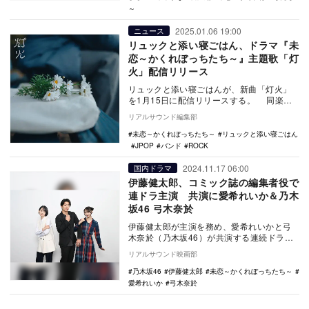
～
2025.01.06 19:00
ニュース
リュックと添い寝ごはん、ドラマ『未
恋～かくれぼっちたち～』主題歌「灯
火」配信リリース
リュックと添い寝ごはんが、新曲「灯火」
を1月15日に配信リリースする。 同楽曲
は1月9日に放送開始される、伊藤健太郎主
リアルサウンド編集部
演、弓…
未恋～かくれぼっちたち～
リュックと添い寝ごはん
JPOP
バンド
ROCK
2024.11.17 06:00
国内ドラマ
伊藤健太郎、コミック誌の編集者役で
連ドラ主演 共演に愛希れいか＆乃木
坂46 弓木奈於
伊藤健太郎が主演を務め、愛希れいかと弓
木奈於（乃木坂46）が共演する連続ドラマ
『未恋～かくれぼっちたち～』が、2025年
リアルサウンド映画部
1月9日…
乃木坂46
伊藤健太郎
未恋～かくれぼっちたち～
愛希れいか
弓木奈於