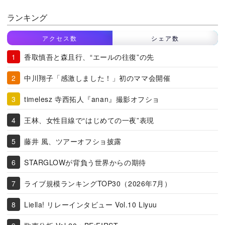
ランキング
アクセス数
シェア数
香取慎吾と森且行、“エールの往復”の先
中川翔子「感激しました！」初のママ会開催
timelesz 寺西拓人『anan』撮影オフショ
王林、女性目線で“はじめての一夜”表現
藤井 風、ツアーオフショ披露
STARGLOWが背負う世界からの期待
ライブ規模ランキングTOP30（2026年7月）
Liella! リレーインタビュー Vol.10 Liyuu