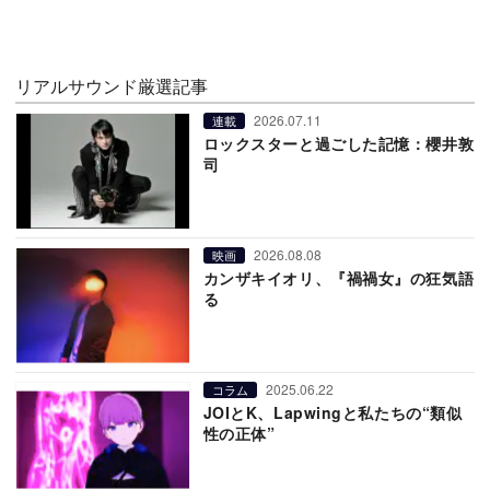
リアルサウンド厳選記事
2026.07.11
連載
ロックスターと過ごした記憶：櫻井敦
司
2026.08.08
映画
カンザキイオリ、『禍禍女』の狂気語
る
2025.06.22
コラム
JOIとK、Lapwingと私たちの“類似
性の正体”