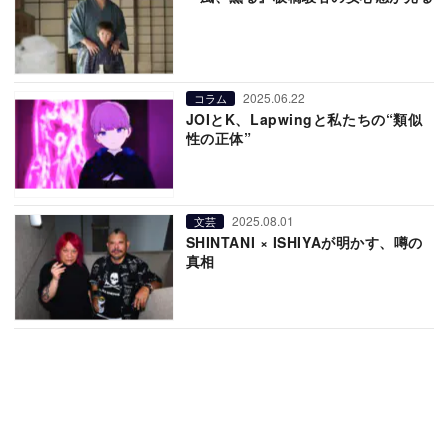
2025.06.22
コラム
JOIとK、Lapwingと私たちの“類似
性の正体”
2025.08.01
文芸
SHINTANI × ISHIYAが明かす、噂の
真相