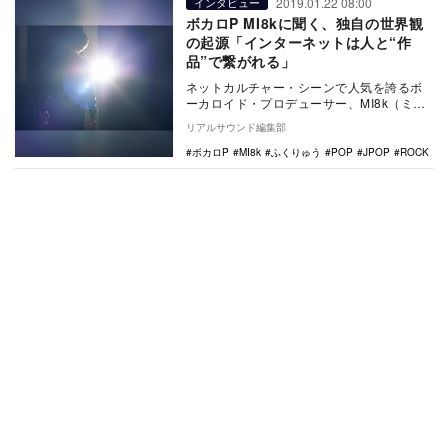
2019.01.22 08:00
インタビュー
ボカロP MI8kに聞く、独自の世界観
の起源「インターネットは人と“作
品”で繋がれる」
ネットカルチャー・シーンで人気を誇るボ
ーカロイド・プロデューサー、MI8k（ミヤ
ケ）を知っているだろうか？ オルタナテ
リアルサウンド編集部
ィブかつ独…
ボカロP
MI8k
ふくりゅう
POP
JPOP
ROCK