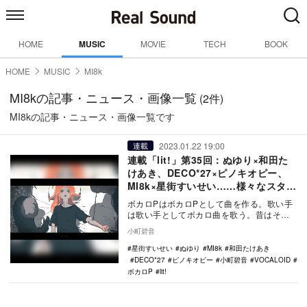
HOME
MUSIC
MOVIE
TECH
BOOK
HOME
MUSIC
MI8k
MI8kの記事・ニュース・画像一覧
(2件)
MI8kの記事・ニュース・画像一覧です
2023.01.22 19:00
連載
連載「lit!」第35回：ぬゆり×和田た
けあき、DECO*27×ピノキオピー、
MI8k×星街すいせい……様々なスタイ
ル展開するボカロPたち
ボカロPはボカロPとして曲を作る。歌い手
は歌い手としてボカロ曲を歌う。昔はそう
だった。しかし、今はできることが何通り
小町碧音
も広がり、誰…
星街すいせい
ぬゆり
MI8k
和田たけあき
DECO*27
ピノキオピー
小町碧音
VOCALOID
ボカロP
lit!