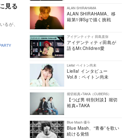
SAに見る
ALAN SHIRAHAMA
ALAN SHIRAHAMA、移
籍第1弾Sgで描く挑戦
ているが、
アイデンティティ 田島直弥
アイデンティティ田島が
PARTY
語るMr.Children愛
Liella! ペイトン尚未
Liella! インタビュー
Vol.8：ペイトン尚未
堀切裕真×TAKA（CUBERS）
【つば男 特別対談】堀切
裕真×TAKA
Blue Mash 優斗
Blue Mash、“青春”を歌い
続ける覚悟