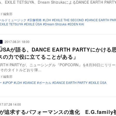
SA、EXILE TETSUYA、Dream ShizukaによるDANCE EARTH PAR
ド編集部
ールドミュージック
宗像明将
LDH
EXILE THE SECOND
DANCE EARTH PA
EXILE TETSUYA
EXILE ÜSA
Dream Shizuka
EDEN KAI
2017.08.31 18:00
ー
E ÜSAが語る、DANCE EARTH PARTYにかける
スの力で役に立てることがある」
EARTH PARTYが、ニューシングル『POPCORN』を8月30日にリリ
、そのタイトルどおり弾…
ド編集部
ー
JPOP
LDH
DANCE
ボーカル
DANCE EARTH PARTY
EXILE ÜSA
17.07.28 14:00
rlsが追求するパフォーマンスの進化 E.G.famil