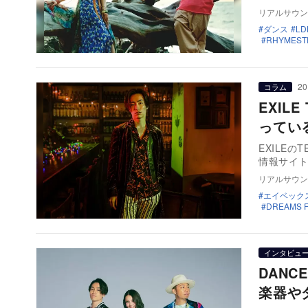
リアルサウン
ダンス
LD
RHYMEST
20
コラム
EXIL
ってい
EXILE
情報サイト
リアルサウン
エイベック
DREAMS 
インタビュ
DANC
楽器や