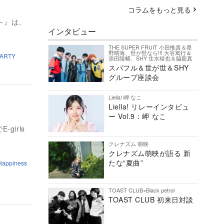
コラムをもっと見る
ON～』は、
インタビュー
THE SUPER FRUIT 小田惟真＆星
野晴海、世が世なら!!! 大谷篤行＆
PARTY
添田陵輔、SHY 生水稜也＆脇龍真
スパフル＆世が世＆SHY
グループ座談会
Liella! 岬 なこ
Liella! リレーインタビュ
ー Vol.9：岬 なこ
girls
クレナズム 萌映
クレナズム萌映が語る 新
たな“夏曲”
Happiness
TOAST CLUB×Black petrol
TOAST CLUB 初来日対談