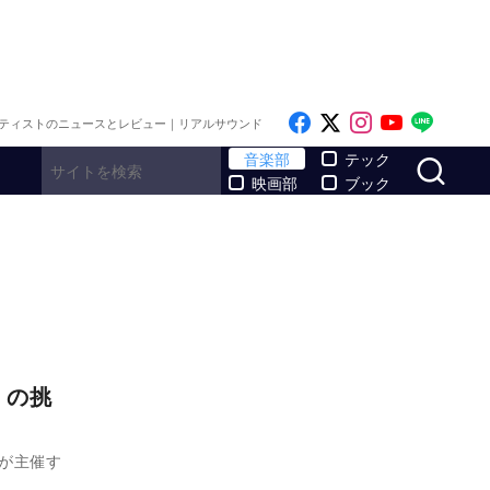
Like on Facebook
Follow on x
Follow on I
Follow o
Follo
ティストのニュースとレビュー｜リアルサウンド
サ
音楽部
テック
映画部
ブック
8』の挑
TYが主催す