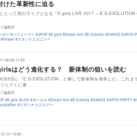
付けた革新性に迫る
ilyにとって初のライブとなる『E-girls LIVE 2017 ～E.G.EVOLUTI
…
ド編集部
ンガー
パフォーマー
JPOP
E-girls
Dream Ami
E.G.family
DANCE EARTH 
Flower
スダンナユズユリー
17.06.06 11:00
girlsはどう進化する？ 新体制の狙いを読む
sが、6月5日に「E.G.EVOLUTION」と称して新体制を発表した。これまでE-
ロジェクトに参…
ド編集部
OP
E-girls
LDH
ボーカル
Dream Ami
E.G.family
DANCE EARTH PARTY
huuKaRen
スダンナユズユリー
.01.31 13:00