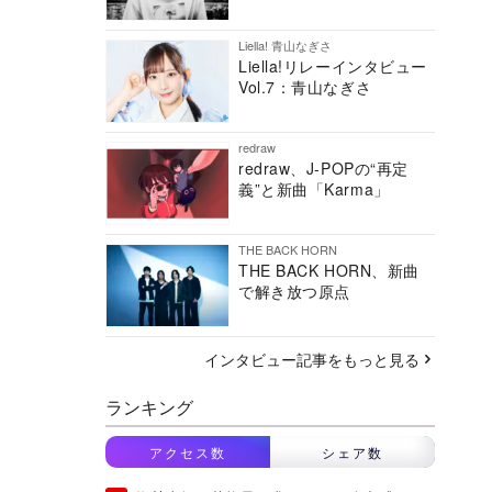
Liella! 青山なぎさ
Liella!リレーインタビュー
Vol.7：青山なぎさ
redraw
redraw、J-POPの“再定
義”と新曲「Karma」
THE BACK HORN
THE BACK HORN、新曲
で解き放つ原点
インタビュー記事をもっと見る
ランキング
アクセス数
シェア数