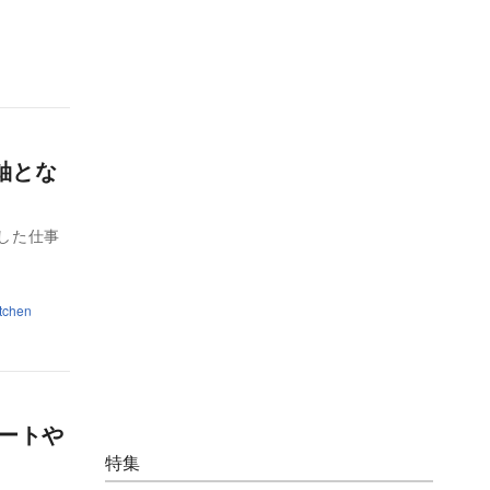
「軸とな
化した仕事
tchen
ビートや
特集