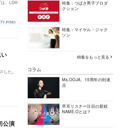
TYは、LDH
特集：つばさ男子プロダ
クション
RTY
YMO
特集：マイケル・ジャク
ソン
思い
特集をもっと見る
コラム
ースした。
Ms.OOJA、15周年の到達
点
早耳リスナー注目の新鋭
NAME.Oとは？
y初公演