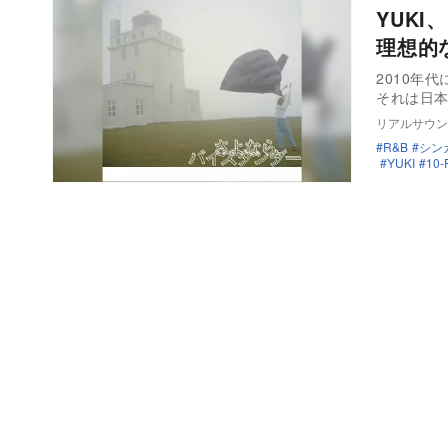
YUKI、
理想的
2010年
それは日
リアルサウン
R&B
シン
YUKI
10-