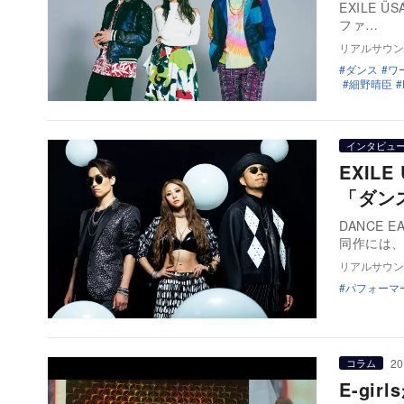
EXILE Ü
ファ…
リアルサウン
ダンス
ワ
細野晴臣
インタビュ
EXIL
「ダン
DANCE 
同作には
リアルサウン
パフォーマ
20
コラム
E-gi