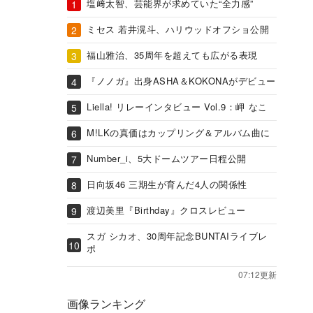
塩﨑太智、芸能界が求めていた“全力感”
ミセス 若井滉斗、ハリウッドオフショ公開
福山雅治、35周年を超えても広がる表現
『ノノガ』出身ASHA＆KOKONAがデビュー
Liella! リレーインタビュー Vol.9：岬 なこ
M!LKの真価はカップリング＆アルバム曲に
Number_i、5大ドームツアー日程公開
日向坂46 三期生が育んだ4人の関係性
渡辺美里『Birthday』クロスレビュー
スガ シカオ、30周年記念BUNTAIライブレ
ポ
07:12更新
画像ランキング