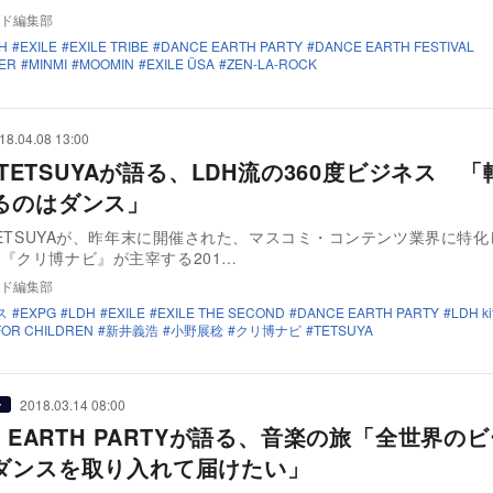
ド編集部
H
EXILE
EXILE TRIBE
DANCE EARTH PARTY
DANCE EARTH FESTIVAL
ER
MINMI
MOOMIN
EXILE ÜSA
ZEN-LA-ROCK
18.04.08 13:00
E TETSUYAが語る、LDH流の360度ビジネス 
るのはダンス」
のTETSUYAが、昨年末に開催された、マスコミ・コンテンツ業界に特
『クリ博ナビ』が主宰する201…
ド編集部
ス
EXPG
LDH
EXILE
EXILE THE SECOND
DANCE EARTH PARTY
LDH ki
FOR CHILDREN
新井義浩
小野展稔
クリ博ナビ
TETSUYA
2018.03.14 08:00
ー
E EARTH PARTYが語る、音楽の旅「全世界の
ダンスを取り入れて届けたい」