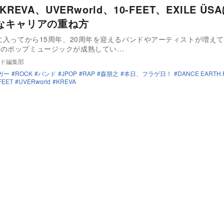
KREVA、UVERworld、10-FEET、EXILE Ü
なキャリアの重ね方
代に入ってから15周年、20周年を迎えるバンドやアーティストが増え
本のポップミュージックが成熟してい…
ド編集部
ガー
ROCK
バンド
JPOP
RAP
森朋之
本日、フラゲ日！
DANCE EARTH 
FEET
UVERworld
KREVA