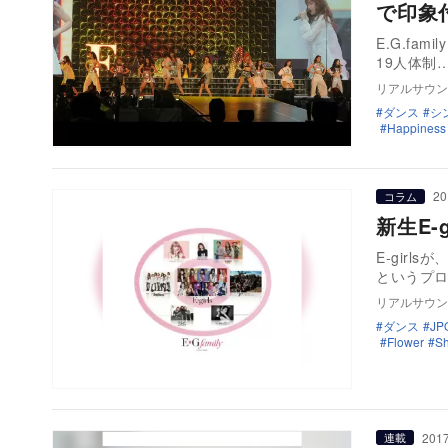
で印象
E.G.fam
19人体制
リアルサウン
ダンス
シ
Happiness
20
コラム
新生E-
E-girl
というプ
リアルサウン
ダンス
JP
Flower
S
2017
連載