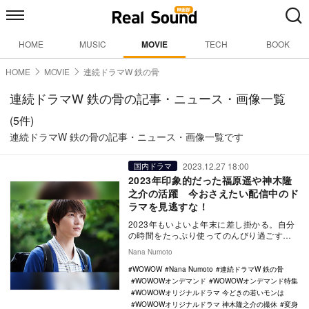
HOME
MUSIC
MOVIE
TECH
BOOK
HOME
MOVIE
連続ドラマW 鉄の骨
連続ドラマW 鉄の骨の記事・ニュース・画像一覧
(5件)
連続ドラマW 鉄の骨の記事・ニュース・画像一覧です
2023.12.27 18:00
国内ドラマ
2023年印象的だった福原遥や神木隆
之介の活躍 今おさえたい配信中のド
ラマを見逃すな！
2023年もいよいよ年末に差し掛かる。自分
の時間をたっぷり使ってのんびり過ごすと
いう方も多いのではないだろうか。リアル
Nana Numoto
サウンド映…
WOWOW
Nana Numoto
連続ドラマW 鉄の骨
WOWOWオンデマンド
WOWOWオンデマンド特集
WOWOWオリジナルドラマ 今どきの若いモンは
WOWOWオリジナルドラマ 神木隆之介の撮休
変身