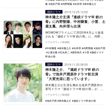
鳳
池井戸潤
内野聖陽
向井理
神木隆之介
2019.12.25 12:00
国内ドラマ
神木隆之介主演『連続ドラマW 鉄の
骨』に内野聖陽、中村獅童、小雪、土
屋太鳳、向井理ら出演
WOWOWプライムにて2020年4月より放送
される『連続ドラマW 鉄の骨』に、内野聖
陽、中村獅童、小雪、土屋太鳳、向井理、
リアルサウンド映画部
柴田恭…
中村獅童
神木隆之介
向井理
内野聖陽
池井戸潤
土屋太鳳
石丸幹二
柴田恭兵
小雪
連続ドラマ
W 鉄の骨
2019.11.20 08:00
国内ドラマ
神木隆之介、『連続ドラマW 鉄の
骨』で池井戸潤原作ドラマ初主演
「大変光栄に思っています」
神木隆之介が主演を務める池井戸潤原作の
実写ドラマ『連続ドラマW 鉄の骨』が、
WOWOWプライムにて2020年4月より放送
リアルサウンド映画部
されるこ…
池井戸潤
神木隆之介
連続ドラマW 鉄の骨