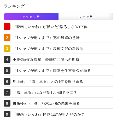
ランキング
アクセス数
シェア数
『映画ちいかわ』が描いた“恐ろしさ”の正体
『Tシャツが乾くまで』充の帰還の意味
『Tシャツが乾くまで』高橋文哉の新境地
小栗旬×横浜流星、豪華初共演への期待
『Tシャツが乾くまで』脚本を生方美久が語る
見上愛、『風、薫る』との1年を振り返る
『風、薫る』はなぜ新しい朝ドラに？
川﨑桜×小川彩、乃木坂46の未来を語る
『映画ちいかわ』怪物は誰が生んだのか？