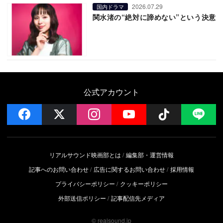
2026.07.29
国内ドラマ
関水渚の“絶対に諦めない”という決意
公式アカウント
facebook
x
instagram
YouTube
Follow on 
LI
リアルサウンド映画部とは
編集部・運営情報
記事へのお問い合わせ
広告に関するお問い合わせ
採用情報
プライバシーポリシー
クッキーポリシー
外部送信ポリシー
記事配信先メディア
© realsound.jp