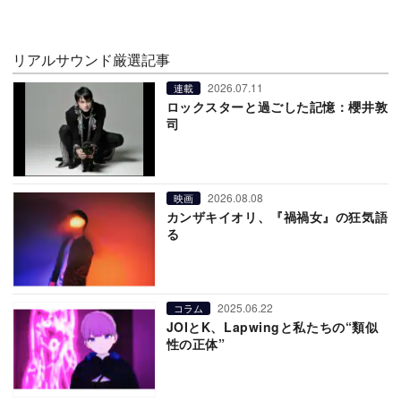
リアルサウンド厳選記事
2026.07.11
連載
ロックスターと過ごした記憶：櫻井敦
司
2026.08.08
映画
カンザキイオリ、『禍禍女』の狂気語
る
2025.06.22
コラム
JOIとK、Lapwingと私たちの“類似
性の正体”