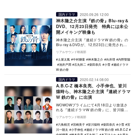
2020.09.26 12:00
国内ドラマ
神木隆之介主演『鉄の骨』Blu-ray＆
DVD、12月23日発売 特典には未公
開メイキング映像も
神木隆之介主演『連続ドラマW 鉄の骨』の
Blu-ray＆DVDが、12月23日に発売される
ことが決定した。 本作は、累計発行…
リアルサウンド映画部
土屋太鳳
中村獅童
神木隆之介
向井理
内野聖陽
池井戸潤
石丸幹二
柴田恭兵
小雪
連続ドラマ
W 鉄の骨
2020.02.14 08:00
国内ドラマ
A.B.C-Z 橋本良亮、小手伸也、皆川
猿時ら、神木隆之介主演『連続ドラマ
W 鉄の骨』に出演
WOWOWプライムにて4月18日より放送さ
れる『連続ドラマW 鉄の骨』に、皆川猿
時、宮川一朗太、木下ほうか、長谷川朝
リアルサウンド映画部
晴、橋本良亮…
六角精児
宮崎美子
皆川猿時
柴田恭兵
小雪
宮
川一朗太
小手伸也
連続ドラマW 鉄の骨
A.B.C-Z
中村獅童
橋本良亮
石丸幹二
木下ほうか
土屋太