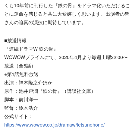
くも10年前に刊行した『鉄の骨』をドラマ化いただけるこ
とに運命を感じると共に大変嬉しく思います。出演者の皆
さんの迫真の演技に期待しています。
■放送情報
『連続ドラマW 鉄の骨』
WOWOWプライムにて、2020年4月より毎週土曜22:00〜
放送（全5話）
※第1話無料放送
出演：神木隆之介ほか
原作：池井戸潤『鉄の骨』（講談社文庫）
脚本：前川洋一
監督：鈴木浩介
公式サイト：
https://www.wowow.co.jp/dramaw/tetsunohone/