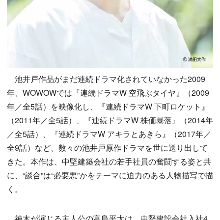
池井戸作品がまだ連続ドラマ化されていなかった2009
年、WOWOWでは『連続ドラマW 空飛ぶタイヤ』（2009
年／全5話）を映像化し、『連続ドラマW 下町ロケット』
（2011年／全5話）、『連続ドラマW 株価暴落』（2014年
／全5話）、『連続ドラマW アキラとあきら』（2017年／
全9話）など、数々の池井戸原作ドラマを世に送り出して
きた。本作は、中堅建築会社の若手社員の奮闘する姿と共
に、“談合”は“必要悪”かをテーマに迫力のある人物描写で描
く。
神木が演じる主人公の富島平太は、中堅建設会社入社4