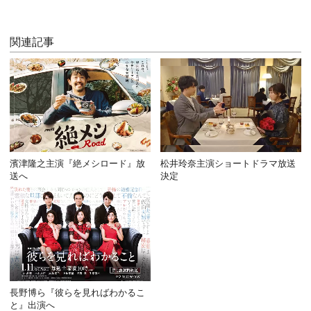
関連記事
濱津隆之主演『絶メシロード』放
松井玲奈主演ショートドラマ放送
送へ
決定
長野博ら『彼らを見ればわかるこ
と』出演へ