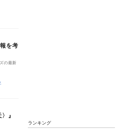
報を考
リーズの最新
之
天〉』
ランキング