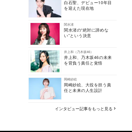
白石聖、デビュー10年目
を迎えた現在地
関水渚
関水渚の“絶対に諦めな
い”という決意
井上和（乃木坂46）
井上和、乃木坂46の未来
を背負う責任と覚悟
岡崎紗絵
岡崎紗絵、大役を担う責
任と未来の人生設計
インタビュー記事をもっと見る