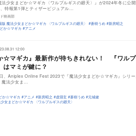
魔法少女まどか☆マギカ〈ワルプルギスの廻天〉』が2024年冬に公
、特報第1弾とティザービジュアル…
ド映画部
場版 魔法少女まどか☆マギカ 〈ワルプルギスの廻天〉
蒼樹うめ
新房昭之
どか☆マギカ
アニメ
23.08.31 12:00
か☆マギカ』最新作が待ちきれない！ 『ワルプ
』はマミが鍵に？
日、Aniplex Online Fest 2023で『魔法少女まどか☆マギカ』シ
 魔法少女ま…
どか☆マギカ
アニメ
新房昭之
虚淵⽞
蒼樹うめ
元城健
法少女まどか☆マギカ 〈ワルプルギスの廻天〉