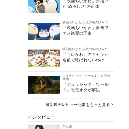
『映画ちいかわ』が描い
た“恐ろしさ”の正体
映画ちいかわ 人魚の島のひみつ
『映画ちいかわ』原作フ
ァン絶賛の理由
映画ちいかわ 人魚の島のひみつ
『ちいかわ』のキャラが
名前で呼ばれないわけ
ジュラシック・ワールド／復活の
大地
『ジュラシック・ワール
ド』恐竜オタが解説
最新映画レビュー記事をもっと見る
インタビュー
白石聖