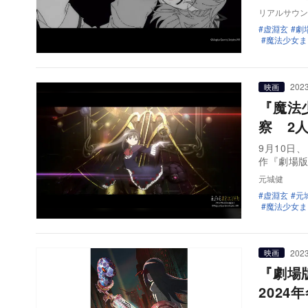
リアルサウン
虚淵⽞
劇
魔法少女ま
2023
映画
『魔法
察 2
9月10日、
作『劇場版
元城健
虚淵⽞
元
魔法少女ま
2023
映画
『劇場
202