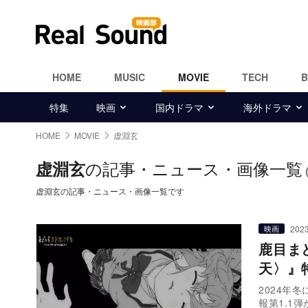
HOME
MUSIC
MOVIE
TECH
特集
映画
国内ドラマ
海外ドラマ
HOME
MOVIE
虚淵⽞
の記事・ニュース・画像一覧
虚淵⽞
虚淵⽞の記事・ニュース・画像一覧です
2023
映画
鹿目ま
天〉』
2024年
報第1.1