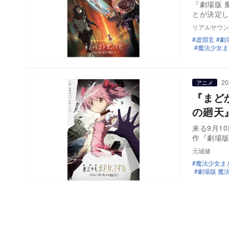
『劇場版 
とが決定し
リアルサウン
虚淵⽞
劇
魔法少女ま
20
アニメ
『まど
の廻天
来る9月10
作『劇場版
元城健
魔法少女ま
劇場版 魔