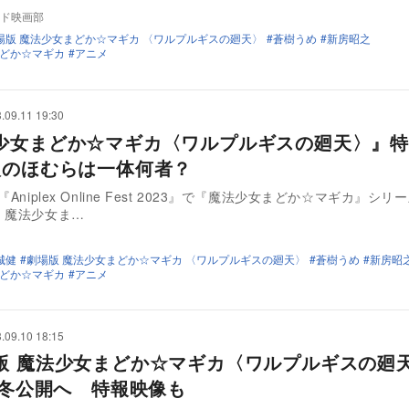
ド映画部
場版 魔法少女まどか☆マギカ 〈ワルプルギスの廻天〉
蒼樹うめ
新房昭之
どか☆マギカ
アニメ
.09.11 19:30
少女まどか☆マギカ〈ワルプルギスの廻天〉』特
人のほむらは一体何者？
『Aniplex Online Fest 2023』で『魔法少女まどか☆マギカ』シ
 魔法少女ま…
城健
劇場版 魔法少女まどか☆マギカ 〈ワルプルギスの廻天〉
蒼樹うめ
新房昭
どか☆マギカ
アニメ
.09.10 18:15
版 魔法少女まどか☆マギカ〈ワルプルギスの廻
4年冬公開へ 特報映像も