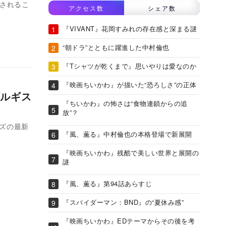
開されるこ
アクセス数
シェア数
『VIVANT』花岡すみれの存在感と深まる謎
“朝ドラ”とともに躍進した中村倫也
『Tシャツが乾くまで』思いやりは愛なのか
『映画ちいかわ』が描いた“恐ろしさ”の正体
ルギス
『ちいかわ』の怖さは“食物連鎖からの追
放”？
リーズの最新
『風、薫る』中村倫也の本格登場で新展開
『映画ちいかわ』残酷で美しい世界と展開の
謎
『風、薫る』第94話あらすじ
『スパイダーマン：BND』の“夏休み感”
『映画ちいかわ』EDテーマからその後を考