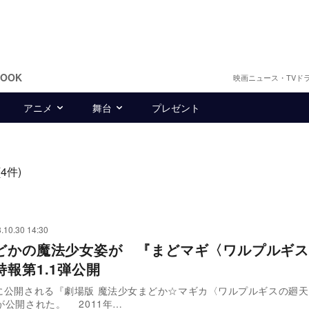
BOOK
映画ニュース・TVド
アニメ
舞台
プレゼント
(4件)
.10.30 14:30
どかの魔法少女姿が 『まどマギ〈ワルプルギス
特報第1.1弾公開
冬に公開される『劇場版 魔法少女まどか☆マギカ〈ワルプルギスの廻
弾が公開された。 2011年…