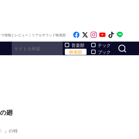
Like on Facebook
Follow on x
Follow on Inst
Follow on Y
Follow on
Follo
ラマ情報とレビュー｜リアルサウンド映画部
サ
音楽部
テック
映画部
ブック
の廻
天〉』の特