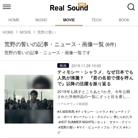
HOME
MUSIC
MOVIE
TECH
BOOK
HOME
MOVIE
荒野の誓い
荒野の誓いの記事・ニュース・画像一覧
(6件)
荒野の誓いの記事・ニュース・画像一覧です
2019.11.28 10:00
映画
ティモシー・シャラメ、なぜ日本でも
人気が沸騰？ 『君の名前で僕を呼ん
で』以降の活躍を振り返る
2019年も残すところあと1か月。今年公開
された洋画作品の一覧にざっと目を通して
みると、1月の『シークレット・チルドレン
リアルサウンド映画部
禁じら…
久保田和馬
ティモシー・シャラメ
ビューティフ
ル・ボーイ
シークレット・チルドレン 禁じられた力
HOT SUMMER NIGHTS／ホット・サマー・ナイツ
荒野の誓い
マイ・ビューティフル・デイズ
キン
グ