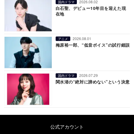
2026.08.02
国内ドラマ
白石聖、デビュー10年目を迎えた現
在地
2026.08.01
アニメ
梅原裕一郎、“低音ボイス”の試行錯誤
2026.07.29
国内ドラマ
関水渚の“絶対に諦めない”という決意
公式アカウント