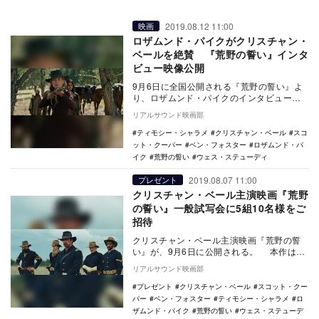
2019.08.12 11:00
映画
ロザムンド・パイクがクリスチャン・
ベールを絶賛 『荒野の誓い』インタ
ビュー映像公開
9月6日に全国公開される『荒野の誓い』よ
り、ロザムンド・パイクのインタビュー映
像が公開された。 『ブラック・スキャン
リアルサウンド映画部
ダル』『…
ティモシー・シャラメ
クリスチャン・ベール
スコ
ット・クーパー
ベン・フォスター
ロザムンド・パ
イク
荒野の誓い
ウェス・ステューディ
2019.08.07 11:00
プレゼント
クリスチャン・ベール主演映画『荒野
の誓い』一般試写会に5組10名様をご
招待
クリスチャン・ベール主演映画『荒野の誓
い』が、9月6日に公開される。 本作は、
『ブラック・スキャンダル』『ファーナス
リアルサウンド映画部
／訣別…
プレゼント
クリスチャン・ベール
スコット・クー
パー
ベン・フォスター
ティモシー・シャラメ
ロ
ザムンド・パイク
荒野の誓い
ウェス・ステューデ