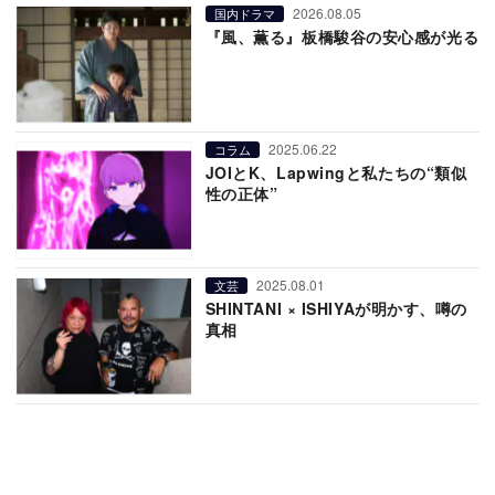
2026.08.05
国内ドラマ
『風、薫る』板橋駿谷の安心感が光る
2025.06.22
コラム
JOIとK、Lapwingと私たちの“類似
性の正体”
2025.08.01
文芸
SHINTANI × ISHIYAが明かす、噂の
真相