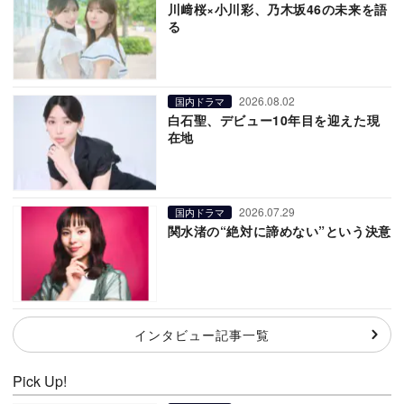
川﨑桜×小川彩、乃木坂46の未来を語
る
2026.08.02
国内ドラマ
白石聖、デビュー10年目を迎えた現
在地
2026.07.29
国内ドラマ
関水渚の“絶対に諦めない”という決意
インタビュー記事一覧
Pick Up!