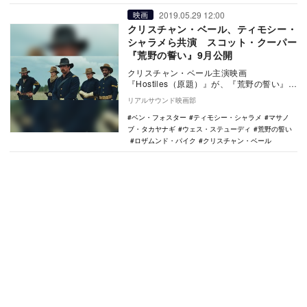
2019.05.29 12:00
映画
クリスチャン・ベール、ティモシー・
シャラメら共演 スコット・クーパー
『荒野の誓い』9月公開
クリスチャン・ベール主演映画
『Hostiles（原題）』が、『荒野の誓い』の
邦題で9月6日に公開されることが決定し
リアルサウンド映画部
た。 本作…
ベン・フォスター
ティモシー・シャラメ
マサノ
ブ・タカヤナギ
ウェス・ステューディ
荒野の誓い
ロザムンド・パイク
クリスチャン・ベール