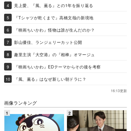
見上愛、『風、薫る』との1年を振り返る
『Tシャツが乾くまで』高橋文哉の新境地
『映画ちいかわ』怪物は誰が生んだのか？
影山優佳、ランジェリーカット公開
趣里主演『大空港』の『相棒』オマージュ
『映画ちいかわ』EDテーマからその後を考察
『風、薫る』はなぜ新しい朝ドラに？
16:13更新
画像ランキング