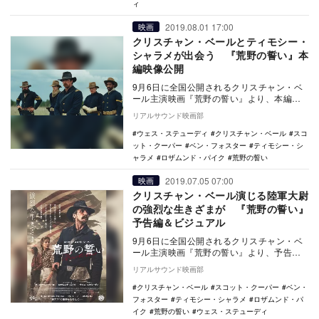
ィ
2019.08.01 17:00
映画
クリスチャン・ベールとティモシー・
シャラメが出会う 『荒野の誓い』本
編映像公開
9月6日に全国公開されるクリスチャン・ベ
ール主演映画『荒野の誓い』より、本編映
像が公開された。 本作は、 『ブラック・
リアルサウンド映画部
スキャ…
ウェス・ステューディ
クリスチャン・ベール
スコ
ット・クーパー
ベン・フォスター
ティモシー・シ
ャラメ
ロザムンド・パイク
荒野の誓い
2019.07.05 07:00
映画
クリスチャン・ベール演じる陸軍大尉
の強烈な生きざまが 『荒野の誓い』
予告編＆ビジュアル
9月6日に全国公開されるクリスチャン・ベ
ール主演映画『荒野の誓い』より、予告編
とビジュアルが公開された。 本作は、
リアルサウンド映画部
『ブ…
クリスチャン・ベール
スコット・クーパー
ベン・
フォスター
ティモシー・シャラメ
ロザムンド・パ
イク
荒野の誓い
ウェス・ステューディ