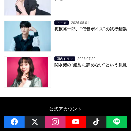
2026.08.01
アニメ
梅原裕一郎、“低音ボイス”の試行錯誤
2026.07.29
国内ドラマ
関水渚の“絶対に諦めない”という決意
公式アカウント
facebook
x
instagram
YouTube
Follow on 
LI