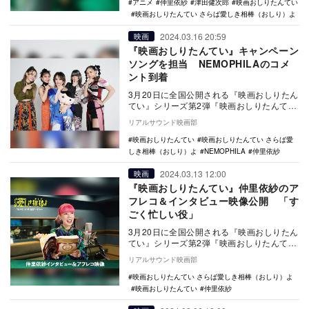
アニメ
仲里依紗
津田健次郎
映画おしりたんてい
映画おしりたんてい さらば愛しき相棒（おしり）よ
2024.03.16 20:59
映画
『映画おしりたんてい』キャンペーン
ソングを担当 NEMOPHILAのコメ
ント到着
3月20日に全国公開される『映画おしりたん
てい』シリーズ第2弾『映画おしりたんてい
さらば愛しき相棒（おしり）よ』のキャン
リアルサウンド映画部
ペーン…
映画おしりたんてい
映画おしりたんてい さらば愛
しき相棒（おしり）よ
NEMOPHILA
仲里依紗
2024.03.13 12:00
映画
『映画おしりたんてい』仲里依紗のア
フレコ＆インタビュー映像公開 「す
ごく忙しい役」
3月20日に全国公開される『映画おしりたん
てい』シリーズ第2弾『映画おしりたんてい
さらば愛しき相棒（おしり）よ』に出演す
リアルサウンド映画部
る仲里…
映画おしりたんてい さらば愛しき相棒（おしり）よ
映画おしりたんてい
仲里依紗