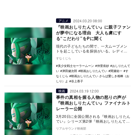
2024.03.20 08:00
アニメ
『映画おしりたんてい』に親子ファン
が夢中になる理由 大人も虜にす
る“こだわり”をPに聞く
現代の子どもたちの間で、一大ムーブメン
トを起こしている名探偵がいる。レディー
に優しく推理はキレキレ、見た目はおし
すなくじら
り……その名も『…
美少女戦士セーラームーン
仲里依紗
おしりたんて
い
津田健次郎
映画おしりたんてい
間瀬佑一
す
なくじら
映画おしりたんてい さらば愛しき相棒（お
しり）よ
谷上香子
2024.03.19 12:00
映画
事件の真相を握る人物の怒りの声が
『映画おしりたんてい』ファイナルト
レーラー公開
3月20日に全国公開される『映画おしりたん
てい』シリーズ第2弾『映画おしりたんてい
さらば愛しき相棒（おしり）よ』のファイ
リアルサウンド映画部
ナルト…