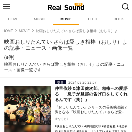
HOME
MUSIC
MOVIE
TECH
BOOK
HOME
MOVIE
映画おしりたんてい さらば愛しき相棒（おしり）よ
映画おしりたんてい さらば愛しき相棒（おしり）よ
の記事・ニュース・画像一覧
(8件)
映画おしりたんてい さらば愛しき相棒（おしり）よの記事・ニュ
ース・画像一覧です
2024.03.20 22:57
映画
仲里依紗＆津田健次郎、相棒への愛語
る 「息子が旦那の告げ口をしてくれ
るんです（笑）」
『おしりたんてい』シリーズの長編映画第2
弾となる『映画おしりたんてい さらば愛し
き相棒（おしり）よ』の舞台挨拶が、3月20
すなくじら
日に新…
映画おしりたんてい
津田健次郎
齋藤彩夏
仲里依
紗
三瓶由布子
映画おしりたんてい さらば愛しき相