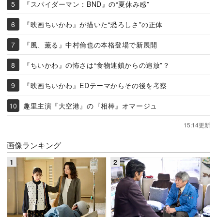
『スパイダーマン：BND』の“夏休み感”
『映画ちいかわ』が描いた“恐ろしさ”の正体
『風、薫る』中村倫也の本格登場で新展開
『ちいかわ』の怖さは“食物連鎖からの追放”？
『映画ちいかわ』EDテーマからその後を考察
趣里主演『大空港』の『相棒』オマージュ
15:14更新
画像ランキング