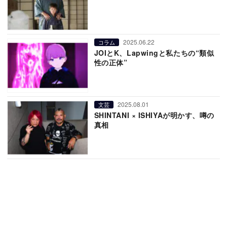
2025.06.22
コラム
JOIとK、Lapwingと私たちの“類似
性の正体”
2025.08.01
文芸
SHINTANI × ISHIYAが明かす、噂の
真相