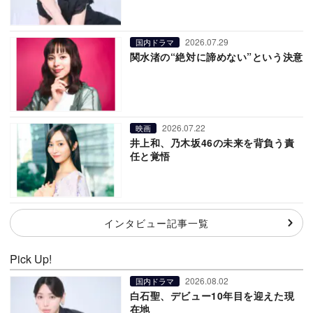
2026.07.29
国内ドラマ
関水渚の“絶対に諦めない”という決意
2026.07.22
映画
井上和、乃木坂46の未来を背負う責
任と覚悟
インタビュー記事一覧
Pick Up!
2026.08.02
国内ドラマ
白石聖、デビュー10年目を迎えた現
在地