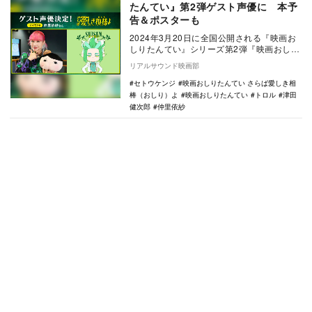
たんてい』第2弾ゲスト声優に 本予
告＆ポスターも
2024年3月20日に全国公開される『映画お
しりたんてい』シリーズ第2弾『映画おしり
たんてい さらば愛しき相棒（おしり）よ』
リアルサウンド映画部
のゲ…
セトウケンジ
映画おしりたんてい さらば愛しき相
棒（おしり）よ
映画おしりたんてい
トロル
津田
健次郎
仲里依紗