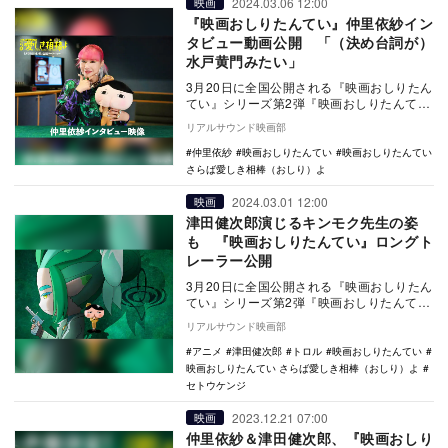
2024.03.06 12:00
映画
『映画おしりたんてい』仲里依紗イン
タビュー動画公開 「（決め台詞が）
水戸黄門みたい」
3月20日に全国公開される『映画おしりたん
てい』シリーズ第2弾『映画おしりたんてい
さらば愛しき相棒（おしり）よ』に出演す
リアルサウンド映画部
る仲里…
仲里依紗
映画おしりたんてい
映画おしりたんてい
さらば愛しき相棒（おしり）よ
2024.03.01 12:00
映画
津田健次郎演じるキンモク先生の姿
も 『映画おしりたんてい』ロングト
レーラー公開
3月20日に全国公開される『映画おしりたん
てい』シリーズ第2弾『映画おしりたんてい
さらば愛しき相棒（おしり）よ』のロング
リアルサウンド映画部
トレー…
アニメ
津田健次郎
トロル
映画おしりたんてい
映画おしりたんてい さらば愛しき相棒（おしり）よ
セトウケンジ
2023.12.21 07:00
映画
仲里依紗＆津田健次郎、『映画おしり