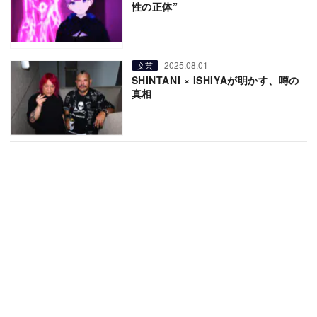
性の正体”
2025.08.01
文芸
SHINTANI × ISHIYAが明かす、噂の
真相