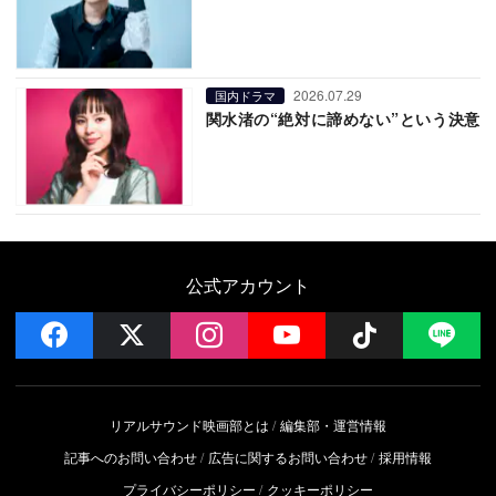
2026.07.29
国内ドラマ
関水渚の“絶対に諦めない”という決意
公式アカウント
facebook
x
instagram
YouTube
Follow on 
LI
リアルサウンド映画部とは
編集部・運営情報
記事へのお問い合わせ
広告に関するお問い合わせ
採用情報
プライバシーポリシー
クッキーポリシー