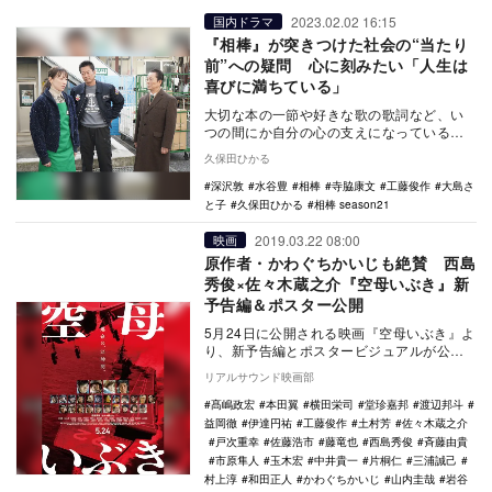
2023.02.02 16:15
国内ドラマ
『相棒』が突きつけた社会の“当たり
前”への疑問 心に刻みたい「人生は
喜びに満ちている」
大切な本の一節や好きな歌の歌詞など、い
つの間にか自分の心の支えになっているよ
うな言葉はないだろうか。よかったら、2月
久保田ひかる
1日に放送さ…
深沢敦
水谷豊
相棒
寺脇康文
工藤俊作
大島さ
と子
久保田ひかる
相棒 season21
2019.03.22 08:00
映画
原作者・かわぐちかいじも絶賛 西島
秀俊×佐々木蔵之介『空母いぶき』新
予告編＆ポスター公開
5月24日に公開される映画『空母いぶき』よ
り、新予告編とポスタービジュアルが公開
された。 本作は、かわぐちかいじの累計
リアルサウンド映画部
発…
髙嶋政宏
本田翼
横田栄司
堂珍嘉邦
渡辺邦斗
益岡徹
伊達円祐
工藤俊作
土村芳
佐々木蔵之介
戸次重幸
佐藤浩市
藤竜也
西島秀俊
斉藤由貴
市原隼人
玉木宏
中井貴一
片桐仁
三浦誠己
村上淳
和田正人
かわぐちかいじ
山内圭哉
岩谷