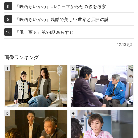
『映画ちいかわ』EDテーマからその後を考察
『映画ちいかわ』残酷で美しい世界と展開の謎
『風、薫る』第94話あらすじ
12:13更新
画像ランキング