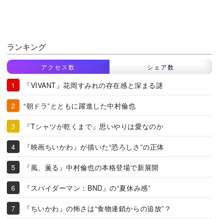
ランキング
アクセス数
シェア数
『VIVANT』花岡すみれの存在感と深まる謎
“朝ドラ”とともに躍進した中村倫也
『Tシャツが乾くまで』思いやりは愛なのか
『映画ちいかわ』が描いた“恐ろしさ”の正体
『風、薫る』中村倫也の本格登場で新展開
『スパイダーマン：BND』の“夏休み感”
『ちいかわ』の怖さは“食物連鎖からの追放”？