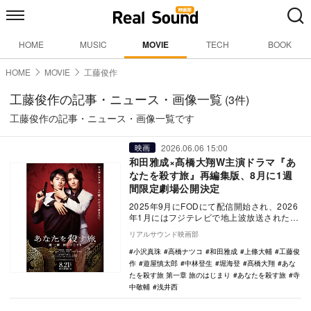
HOME
MUSIC
MOVIE
TECH
BOOK
HOME
MOVIE
工藤俊作
工藤俊作の記事・ニュース・画像一覧
(3件)
工藤俊作の記事・ニュース・画像一覧です
2026.06.06 15:00
映画
和田雅成×髙橋大翔W主演ドラマ『あ
なたを殺す旅』再編集版、8月に1週
間限定劇場公開決定
2025年9月にFODにて配信開始され、2026
年1月にはフジテレビで地上波放送されたド
ラマ『あなたを殺す旅』が再編集され、
リアルサウンド映画部
『あ…
小沢真珠
高橋ナツコ
和田雅成
上條大輔
工藤俊
作
遊屋慎太郎
中林登生
堀海登
髙橋大翔
あな
たを殺す旅 第一章 旅のはじまり
あなたを殺す旅
寺
中敬輔
浅井西