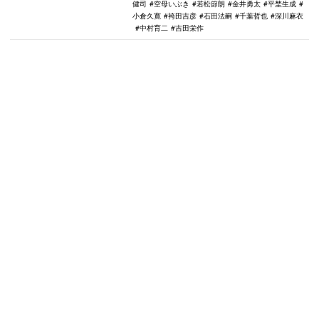
健司
空母いぶき
若松節朗
金井勇太
平埜生成
小倉久寛
袴田吉彦
石田法嗣
千葉哲也
深川麻衣
中村育二
吉田栄作