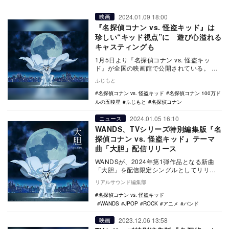
2024.01.09 18:00
映画
『名探偵コナン vs. 怪盗キッド』は
珍しい“キッド視点”に 遊び心溢れる
キャスティングも
1月5日より『名探偵コナン vs. 怪盗キッ
ド』が全国の映画館で公開されている。
2023年公開の『名探偵コナン 黒鉄の魚影…
ふじもと
名探偵コナン vs. 怪盗キッド
名探偵コナン 100万ド
ルの五稜星
ふじもと
名探偵コナン
2024.01.05 16:10
ニュース
WANDS、TVシリーズ特別編集版『名
探偵コナン vs. 怪盗キッド』テーマ
曲「大胆」配信リリース
WANDSが、2024年第1弾作品となる新曲
「大胆」を配信限定シングルとしてリリー
スした。 今作は、本日劇場公開となった
リアルサウンド編集部
TV…
名探偵コナン vs. 怪盗キッド
WANDS
JPOP
ROCK
アニメ
バンド
2023.12.06 13:58
映画