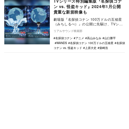
TVシリーズ特別編集版『名探偵コナ
ン vs. 怪盗キッド』2024年1月公開
貴重な新規映像も
劇場版『名探偵コナン 100万ドルの五稜星
（みちしるべ）』の公開に先駆け、TVシリ
ーズ 特別編集版『名探偵コナン vs. 怪盗
リアルサウンド映画部
キ…
名探偵コナン
アニメ
高山みなみ
山口勝平
WANDS
名探偵コナン 100万ドルの五稜星
名探偵
コナン vs. 怪盗キッド
上原大史
柴崎浩