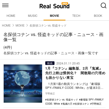
HOME
MUSIC
MOVIE
TECH
BOOK
HOME
MOVIE
名探偵コナン vs. 怪盗キッド
名探偵コナン vs. 怪盗キッドの記事・ニュース・画
像一覧
(4件)
名探偵コナン vs. 怪盗キッドの記事・ニュース・画像一覧です
2024.01.11 20:45
映画
1月『コナン』編集版、2月『鬼滅』
先行上映は慣例化？ 閑散期の穴埋め
も抜かりない東宝
1月第1週の動員ランキングは『劇場版
SPY×FAMILY CODE: White』が週末3日間
で動員39万9000人、興…
宇野維正
名探偵コナン vs. 怪盗キッド
劇場版 SPY×FAMILY
CODE: White
鬼滅の刃
名探偵コナン
宇野維正