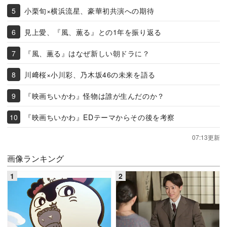
小栗旬×横浜流星、豪華初共演への期待
見上愛、『風、薫る』との1年を振り返る
『風、薫る』はなぜ新しい朝ドラに？
川﨑桜×小川彩、乃木坂46の未来を語る
『映画ちいかわ』怪物は誰が生んだのか？
『映画ちいかわ』EDテーマからその後を考察
07:13更新
画像ランキング