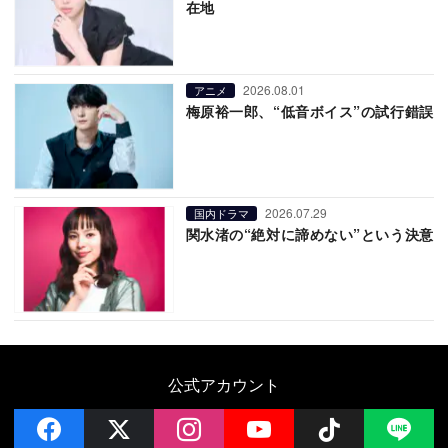
在地
2026.08.01
アニメ
梅原裕一郎、“低音ボイス”の試行錯誤
2026.07.29
国内ドラマ
関水渚の“絶対に諦めない”という決意
公式アカウント
facebook
x
instagram
YouTube
Follow on 
LI