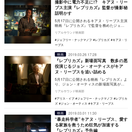
撮影中に電力不足に!? キアヌ・リー
ブス主演『レプリカズ』監督が撮影秘
話明かす
5月17日に公開されるキアヌ・リーブス主演
映画『レプリカズ』で監督を務めたジェフ
リー・ナックマノフより、本作の撮影秘話
リアルサウンド映画部
が明かされ…
ジェフリー・ナックマノフ
レプリカズ
キアヌ・リ
ーブス
2019.03.26 17:28
映画
『レプリカズ』新場面写真 数多の悪
役演じるジョン・オーティスがキア
ヌ・リーブスを追い詰める
5月17日に公開される映画『レプリカズ』よ
り、ジョン・オーティスの新場面写真が公
開された。 本作は、キアヌ・リーブスが
リアルサウンド映画部
主演を…
アリス・イブ
ジェフリー・ナックマノフ
レプリカ
ズ
ジョン・オーティス
キアヌ・リーブス
2019.03.01 11:30
映画
“暴走科学者”キアヌ・リーブス、愛す
る家族を救うため狂気が加速する
『レプリカズ』予告編