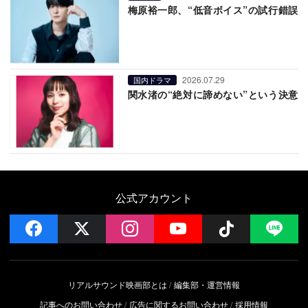
梅原裕一郎、“低音ボイス”の試行錯誤
2026.07.29
国内ドラマ
関水渚の“絶対に諦めない”という決意
公式アカウント
facebook
x
instagram
YouTube
Follow on 
LI
リアルサウンド映画部とは
編集部・運営情報
記事へのお問い合わせ
広告に関するお問い合わせ
採用情報