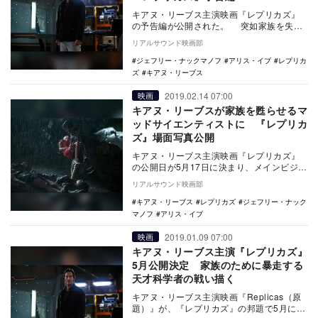
キアヌ・リーブス主演映画『レプリカズ』
の予告編が公開された。 突如家族を失う
絶望の中で、“甦らせる”という倫理的ジレン
リアルサウンド映画部
マをテ…
ジェフリー・ナックマノフ
アリス・イブ
レプリカ
ズ
キアヌ・リーブス
2019.02.14 07:00
映画
キアヌ・リーブスが家族を甦らせるマ
ッドサイエンティストに 『レプリカ
ズ』場面写真公開
キアヌ・リーブス主演映画『レプリカズ』
の公開日が5月17日に決まり、メインビジュ
アルと場面写真が公開された。 突如家族
リアルサウンド映画部
を…
キアヌ・リーブス
レプリカズ
ジェフリー・ナック
マノフ
アリス・イブ
2019.01.09 07:00
映画
キアヌ・リーブス主演『レプリカズ』
5月公開決定 家族のために暴走する
天才科学者の戦い描く
キアヌ・リーブス主演映画『Replicas（原
題）』が、『レプリカズ』の邦題で5月に公