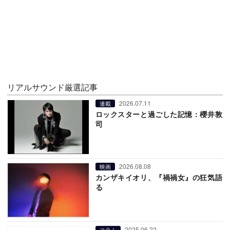
リアルサウンド厳選記事
2026.07.11
連載
ロックスターと過ごした記憶：櫻井敦
司
2026.08.08
映画
カンザキイオリ、『禍禍女』の狂気語
る
2025.06.22
コラム