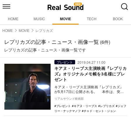
HOME
MUSIC
MOVIE
TECH
BOOK
HOME
MOVIE
レプリカズ
レプリカズの記事・ニュース・画像一覧
(6件)
レプリカズの記事・ニュース・画像一覧です
2019.04.27 11:00
プレゼント
キアヌ・リーブス主演映画『レプリカ
ズ』オリジナルメモ帳を3名様にプレ
ゼント
キアヌ・リーブス主演映画『レプリカズ』
が5月17日に公開される。 本作は、突如
家族を失う絶望の中で、誰もが一瞬よ…
リアルサウンド映画部
プレゼント
キアヌ・リーブス
レプリカズ
ジェフ
リー・ナックマノフ
チャド・セント・ジョン