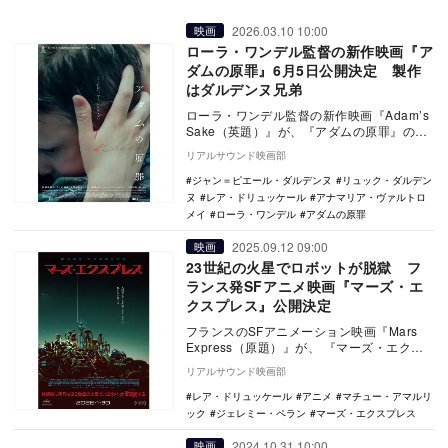
2026.03.10 10:00
映画
ローラ・ワンデル監督の新作映画『ア
ダムの原罪』6月5日公開決定 製作
はダルデンヌ兄弟
ローラ・ワンデル監督の新作映画『Adam’s
Sake（英題）』が、『アダムの原罪』の邦
題で6月5日より新宿武蔵野館、シネスイ
リアルサウンド映画部
ッ…
ジャン＝ピエール・ダルデンヌ
リュック・ダルデン
ヌ
レア・ドリュッケール
アナマリア・ヴァルトロ
メイ
ローラ・ワンデル
アダムの原罪
2025.09.12 09:00
映画
23世紀の火星でロボットが脱獄 フ
ランス発SFアニメ映画『マーズ・エ
クスプレス』公開決定
フランスのSFアニメーション映画『Mars
Express（原題）』が、 『マーズ・エクス
プレス』の邦題で2026年1月30日に…
リアルサウンド映画部
レア・ドリュッケール
アニメ
マチュー・アマルリ
ック
ジェレミー・ペラン
マーズ・エクスプレス
2024.10.31 10:00
映画