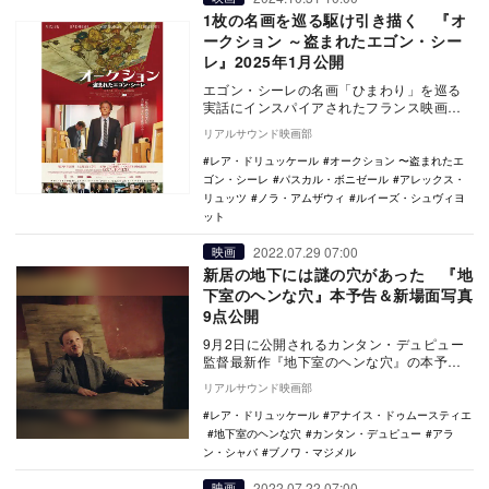
1枚の名画を巡る駆け引き描く 『オ
ークション ～盗まれたエゴン・シー
レ』2025年1月公開
エゴン・シーレの名画「ひまわり」を巡る
実話にインスパイアされたフランス映画
『Le Tableau volé（原題）』が、『オー
リアルサウンド映画部
ク…
レア・ドリュッケール
オークション 〜盗まれたエ
ゴン・シーレ
パスカル・ボニゼール
アレックス・
リュッツ
ノラ・アムザウィ
ルイーズ・シュヴィヨ
ット
2022.07.29 07:00
映画
新居の地下には謎の穴があった 『地
下室のヘンな穴』本予告＆新場面写真
9点公開
9月2日に公開されるカンタン・デュピュー
監督最新作『地下室のヘンな穴』の本予告
と新場面写真が公開された。 本作は、新
リアルサウンド映画部
居の地下…
レア・ドリュッケール
アナイス・ドゥムースティエ
地下室のヘンな穴
カンタン・デュピュー
アラ
ン・シャバ
ブノワ・マジメル
2022.07.22 07:00
映画