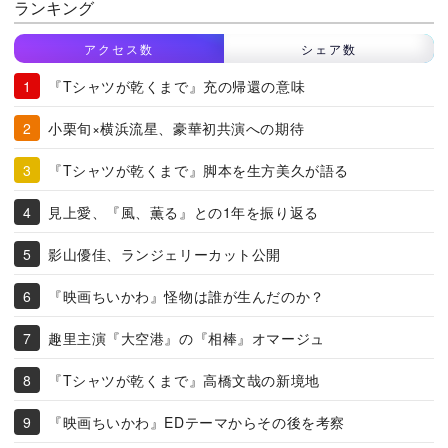
ランキング
アクセス数
シェア数
『Tシャツが乾くまで』充の帰還の意味
小栗旬×横浜流星、豪華初共演への期待
『Tシャツが乾くまで』脚本を生方美久が語る
見上愛、『風、薫る』との1年を振り返る
影山優佳、ランジェリーカット公開
『映画ちいかわ』怪物は誰が生んだのか？
趣里主演『大空港』の『相棒』オマージュ
『Tシャツが乾くまで』高橋文哉の新境地
『映画ちいかわ』EDテーマからその後を考察