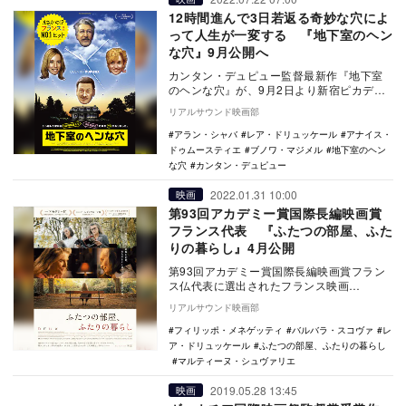
12時間進んで3日若返る奇妙な穴によ
って人生が一変する 『地下室のヘン
な穴』9月公開へ
カンタン・デュピュー監督最新作『地下室
のヘンな穴』が、9月2日より新宿ピカデリ
ー、ヒューマントラストシネマ有楽町ほか
リアルサウンド映画部
にて全国公開…
アラン・シャバ
レア・ドリュッケール
アナイス・
ドゥムースティエ
ブノワ・マジメル
地下室のヘン
な穴
カンタン・デュピュー
2022.01.31 10:00
映画
第93回アカデミー賞国際長編映画賞
フランス代表 『ふたつの部屋、ふた
りの暮らし』4月公開
第93回アカデミー賞国際長編映画賞フラン
ス仏代表に選出されたフランス映画
『Deux（原題）』が、『ふたつの部屋、ふ
リアルサウンド映画部
たりの暮らし』…
フィリッポ・メネゲッティ
バルバラ・スコヴァ
レ
ア・ドリュッケール
ふたつの部屋、ふたりの暮らし
マルティーヌ・シュヴァリエ
2019.05.28 13:45
映画