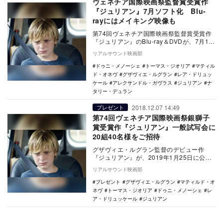
ヴェネチア国際映画祭監督賞受賞作
『ジュリアン』7月ソフト化 Blu-
rayにはメイキング映像も
第74回ヴェネチア国際映画祭監督賞受賞作
『ジュリアン』のBlu-ray＆DVDが、7月17
日に発売されることが決定した。 …
リアルサウンド映画部
ドゥニ・メノーシェ
トーマス・ジオリア
マティル
ド・オネヴ
グザヴィエ・ルグラン
レア・ドリュッ
ケール
アレクサンドル・ガヴラス
ジュリアン
ナ
タリー・デュラン
2018.12.07 14:49
プレゼント
第74回ヴェネチア国際映画祭銀獅子
賞受賞作『ジュリアン』一般試写会に
20組40名様をご招待
グザヴィエ・ルグラン監督のデビュー作
『ジュリアン』が、2019年1月25日に公開
される。 本作は、『シェイプ・オブ・ウ
リアルサウンド映画部
ォータ…
プレゼント
グザヴィエ・ルグラン
マティルド・オ
ネヴ
トーマス・ジオリア
ドゥニ・メノーシェ
レ
ア・ドリュッケール
ジュリアン