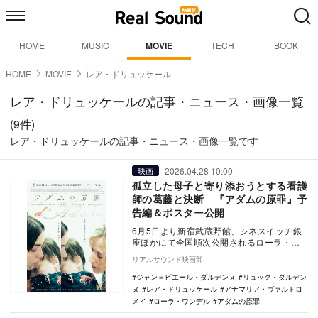
HOME
MUSIC
MOVIE
TECH
BOOK
HOME
MOVIE
レア・ドリュッケール
レア・ドリュッケールの記事・ニュース・画像一覧
(9件)
レア・ドリュッケールの記事・ニュース・画像一覧です
2026.04.28 10:00
映画
孤立した母子と寄り添おうとする看護
師の葛藤と決断 『アダムの原罪』予
告編＆ポスター公開
6月5日より新宿武蔵野館、シネスイッチ銀
座ほかにて全国順次公開されるローラ・ワ
ンデル監督作『アダムの原罪』のポスター
リアルサウンド映画部
ビジュアルと…
ジャン＝ピエール・ダルデンヌ
リュック・ダルデン
ヌ
レア・ドリュッケール
アナマリア・ヴァルトロ
メイ
ローラ・ワンデル
アダムの原罪