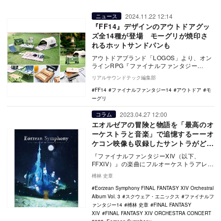
2024.11.22 12:14
ニュース
『FF14』デザインのアウトドアグッ
ズ全14種が登場 モーグリが焼印さ
れるホットサンドパンも
アウトドアブランド「LOGOS」より、オン
ラインRPG『ファイナルファンタジー
XIV（FF14）』とコラボレーションしたア
リアルサウンドテック編集部
ウトド…
FF14
ファイナルファンタジー14
アウトドア
モ
ーグリ
2023.04.27 12:00
コラム
エオルゼアの冒険と物語を「最高のオ
ーケストラと音楽」で追憶するーーオ
ケコン映像も収録したサントラがどこ
までも豪華だった
『ファイナルファンタジーXIV（以下、
FFXIV）』の楽曲にフルオーケストラアレン
ジを施した『Eorzean Symphony』…
榑林 史章
Eorzean Symphony FINAL FANTASY XIV Orchestral
Album Vol. 3
スクウェア・エニックス
ファイナルフ
ァンタジー14
榑林 史章
FINAL FANTASY
XIV
FINAL FANTASY XIV ORCHESTRA CONCERT