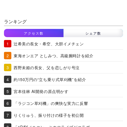
ランキング
アクセス数
シェア数
辻希美の長女・希空、大胆イメチェン
東海オンエア としみつ、高級腕時計を紹介
西野未姫の長女、父を恋しがり号泣
約150万円の“立ち乗り式草刈機”を紹介
宮本佳林 AI開発の原点明かす
「ラジコン草刈機」の爽快な実力に反響
りくりゅう、振り付けの様子を初公開
「1DAYメニコン」とホロライブがコラボ