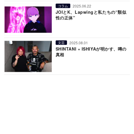
2025.06.22
コラム
JOIとK、Lapwingと私たちの“類似
性の正体”
2025.08.01
文芸
SHINTANI × ISHIYAが明かす、噂の
真相