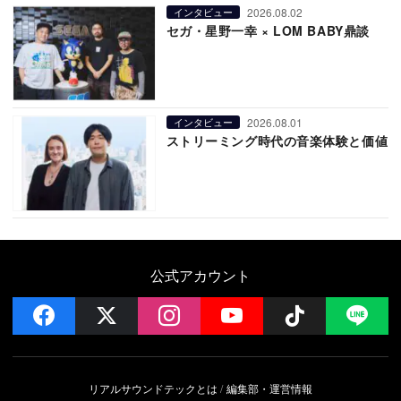
2026.08.02
インタビュー
セガ・星野一幸 × LOM BABY鼎談
2026.08.01
インタビュー
ストリーミング時代の音楽体験と価値
公式アカウント
facebook
x
instagram
YouTube
Follow on 
LI
リアルサウンドテックとは
編集部・運営情報