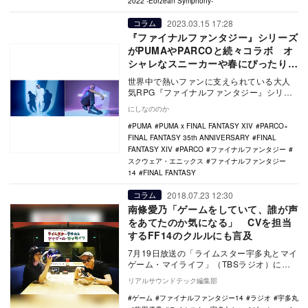
2022 -Eorzean Symphony-
2023.03.15 17:28
コラム
『ファイナルファンタジー』シリーズ
がPUMAやPARCOと続々コラボ オ
シャレなスニーカーや春にぴったりの
アパレルなど注目アイテムを紹介
世界中で熱いファンに支えられている大人
気RPG『ファイナルファンタジー』シリー
ズ。2022年にはシリーズの35周年を迎えた
にしなののか
ばかり…
PUMA
PUMA x FINAL FANTASY XIV
PARCO×
FINAL FANTASY 35th ANNIVERSARY
FINAL
FANTASY XIV
PARCO
ファイナルファンタジー
スクウェア・エニックス
ファイナルファンタジー
14
FINAL FANTASY
2018.07.23 12:30
コラム
南條愛乃「ゲームをしていて、誰が声
をあてたのか気になる」 CVを担当
するFF14のクルルにも言及
7月19日放送の「ライムスター宇多丸とマイ
ゲーム・マイライフ」（TBSラジオ）に、
声優の南條愛乃がゲスト出演。先週に引き
リアルサウンドテック編集部
続き、オ…
ゲーム
ファイナルファンタジー14
ラジオ
宇多丸