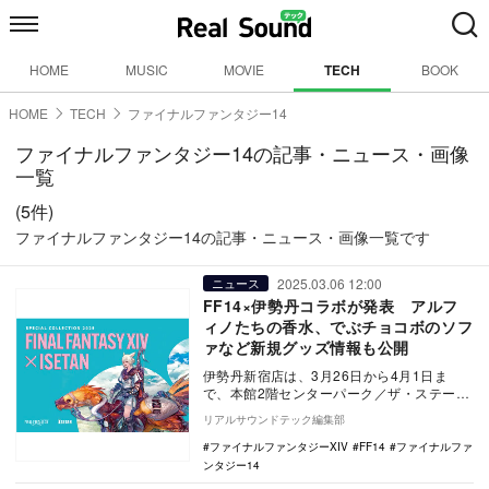
HOME
MUSIC
MOVIE
TECH
BOOK
HOME
TECH
ファイナルファンタジー14
ファイナルファンタジー14の記事・ニュース・画像
一覧
(5件)
ファイナルファンタジー14の記事・ニュース・画像一覧です
2025.03.06 12:00
ニュース
FF14×伊勢丹コラボが発表 アルフ
ィノたちの香水、でぶチョコボのソフ
ァなど新規グッズ情報も公開
伊勢丹新宿店は、3月26日から4月1日ま
で、本館2階センターパーク／ザ・ステージ
2にて『ファイナルファンタジー
リアルサウンドテック編集部
XIV（FF14）…
ファイナルファンタジーXIV
FF14
ファイナルファ
ンタジー14