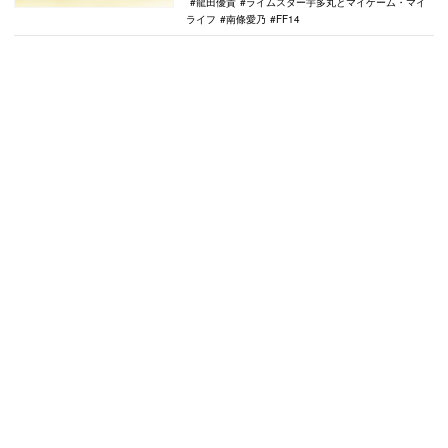
龍田優貴
ライムスター宇多丸とマイゲーム・マイ
ライフ
南條愛乃
FF14