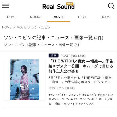
HOME
MUSIC
MOVIE
TECH
BOOK
HOME
MOVIE
ソン・ユビン
ソン・ユビンの記事・ニュース・画像一覧
(4件)
ソン・ユビンの記事・ニュース・画像一覧です
2023.03.03 18:00
映画
『THE WITCH／魔女 —増殖—』予告
編＆ポスター公開 キム・ダミ演じる
前作主人公の姿も
5月26日に公開される『THE WITCH／魔女
—増殖—』の予告編とポスタービジュアル
が公開された。 革新的な遺伝子技術に…
リアルサウンド映画部
チン・グ
イ・ジョンソク
キム・ダミ
チョ・ミン
ス
ソン・ユビン
パク・ウンビン
THE WITCH／魔
女 —増殖—
シン・シア
ソ・ウンス