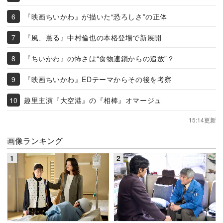
『映画ちいかわ』が描いた“恐ろしさ”の正体
『風、薫る』中村倫也の本格登場で新展開
『ちいかわ』の怖さは“食物連鎖からの追放”？
『映画ちいかわ』EDテーマからその後を考察
趣里主演『大空港』の『相棒』オマージュ
15:14更新
画像ランキング