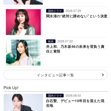
2026.07.29
国内ドラマ
関水渚の“絶対に諦めない”という決意
2026.07.22
映画
井上和、乃木坂46の未来を背負う責
任と覚悟
インタビュー記事一覧
Pick Up!
2026.08.02
国内ドラマ
白石聖、デビュー10年目を迎えた現
在地