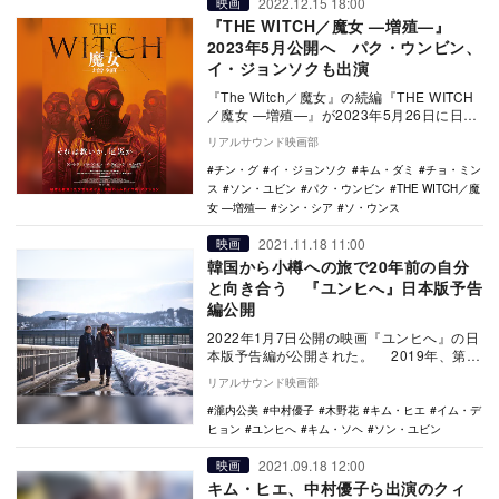
2022.12.15 18:00
映画
『THE WITCH／魔女 —増殖—』
2023年5月公開へ パク・ウンビン、
イ・ジョンソクも出演
『The Witch／魔女』の続編『THE WITCH
／魔女 —増殖—』が2023年5月26日に日本
公開されることが決定。あわせ…
リアルサウンド映画部
チン・グ
イ・ジョンソク
キム・ダミ
チョ・ミン
ス
ソン・ユビン
パク・ウンビン
THE WITCH／魔
女 —増殖—
シン・シア
ソ・ウンス
2021.11.18 11:00
映画
韓国から小樽への旅で20年前の自分
と向き合う 『ユンヒへ』日本版予告
編公開
2022年1月7日公開の映画『ユンヒへ』の日
本版予告編が公開された。 2019年、第24
回釜山国際映画祭のクロージングを飾り…
リアルサウンド映画部
瀧内公美
中村優子
木野花
キム・ヒエ
イム・デ
ヒョン
ユンヒへ
キム・ソヘ
ソン・ユビン
2021.09.18 12:00
映画
キム・ヒエ、中村優子ら出演のクィ