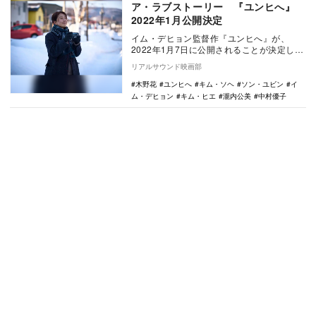
ア・ラブストーリー 『ユンヒへ』
2022年1月公開決定
イム・デヒョン監督作『ユンヒへ』が、
2022年1月7日に公開されることが決定した
本作は、2019年の第24回釜山国際映画
リアルサウンド映画部
祭…
木野花
ユンヒへ
キム・ソヘ
ソン・ユビン
イ
ム・デヒョン
キム・ヒエ
瀧内公美
中村優子