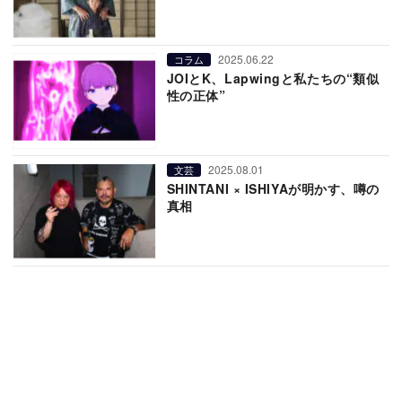
2025.06.22
コラム
JOIとK、Lapwingと私たちの“類似
性の正体”
2025.08.01
文芸
SHINTANI × ISHIYAが明かす、噂の
真相