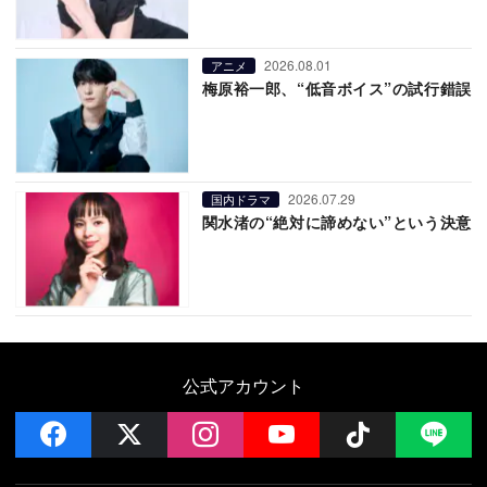
2026.08.01
アニメ
梅原裕一郎、“低音ボイス”の試行錯誤
2026.07.29
国内ドラマ
関水渚の“絶対に諦めない”という決意
公式アカウント
facebook
x
instagram
YouTube
Follow on 
LI