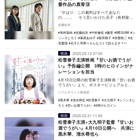
督作品の真骨頂
「やはり、この裁判はすべてあなた
の……」 そう言いかけた石子（有村架
純）の言葉を笑いを交えながら遮った、や
佐藤結衣
り手検事の優乃（M…
有村架純
佐藤結衣
中村倫也
趣里
MEGUMI
シ
ソンヌじろう
塚原あゆ子
新井順子
赤楚衛二
生
見愛瑠
石子と羽男ーそんなコトで訴えます？ー
2020.03.13 07:00
映画
松雪泰子主演映画『甘いお酒でうが
い』予告編公開 3時のヒロインがナ
レーションを担当
4月10日公開の松雪泰子主演映画『甘いお酒
でうがい』より、ポスタービジュアルと予
告編が公開された。 本作は、お笑い芸人
リアルサウンド映画部
の…
黒木華
清水尋也
松雪泰子
大九明子
シソンヌじ
ろう
甘いお酒でうがい
3時のヒロイン
2020.02.21 11:00
映画
松雪泰子主演×大九明子監督『甘いお
酒でうがい』4月10日公開へ 共演に
黒木華、清水尋也ら