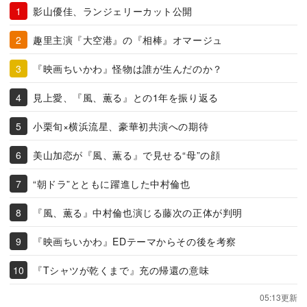
影山優佳、ランジェリーカット公開
趣里主演『大空港』の『相棒』オマージュ
『映画ちいかわ』怪物は誰が生んだのか？
見上愛、『風、薫る』との1年を振り返る
小栗旬×横浜流星、豪華初共演への期待
美山加恋が『風、薫る』で見せる“母”の顔
“朝ドラ”とともに躍進した中村倫也
『風、薫る』中村倫也演じる藤次の正体が判明
『映画ちいかわ』EDテーマからその後を考察
『Tシャツが乾くまで』充の帰還の意味
05:13更新