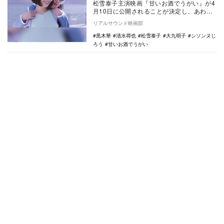
松雪泰子主演映画『甘いお酒でうがい』が4
月10日に公開されることが決定し、あわせ
て場面写真が公開された。 本作は、お笑
リアルサウンド映画部
い芸人…
黒木華
清水尋也
松雪泰子
大九明子
シソンヌじ
ろう
甘いお酒でうがい