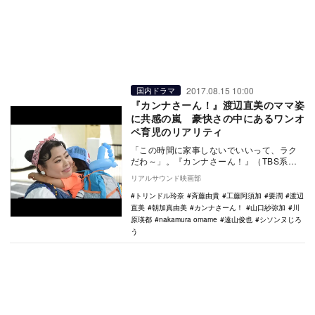
2017.08.15 10:00
国内ドラマ
『カンナさーん！』渡辺直美のママ姿
に共感の嵐 豪快さの中にあるワンオ
ペ育児のリアリティ
「この時間に家事しないでいいって、ラク
だわ～」。『カンナさーん！』（TBS系）
第4話に登場したこのセリフは、日本中の働
リアルサウンド映画部
く母が一斉…
トリンドル玲奈
斉藤由貴
工藤阿須加
要潤
渡辺
直美
朝加真由美
カンナさーん！
山口紗弥加
川
原瑛都
nakamura omame
遠山俊也
シソンヌじろ
う