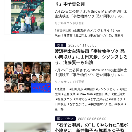
り』本予告公開
7月25日に公開されるSnow Manの渡辺翔太
主演映画『事故物件ゾク 恐い間取り』の本
ビジュアルと本予告が公開された。 本…
リアルサウンド映画部
吉田鋼太郎
山田真歩
シソンヌじろう
Snow
Man
畑芽育
渡辺翔太
事故物件ゾク 恐い間取り
2025.04.11 08:00
映画
渡辺翔太主演映画『事故物件ゾク 恐
い間取り』に山田真歩、シソンヌじろ
う、滝藤賢一ら出演
7月25日に公開されるSnow Manの渡辺翔太
主演映画『事故物件ゾク 恐い間取り』の追
加キャストとして、山田真歩、加藤諒、金
リアルサウンド映画部
田…
滝藤賢一
山田真歩
加藤諒
シソンヌじろう
諏訪
太朗
正名僕蔵
Snow Man
佐伯日菜子
渡辺翔太
松原タニシ
大島てる
ますだおかだ
河邑ミク
田中俊行
なすなかにし
事故物件ゾク 恐い間取り
金田昇
2022.08.06 06:00
国内ドラマ
『石子と羽男』の“してやられた”感が
心地良い 新井順子P×塚原あゆ子監