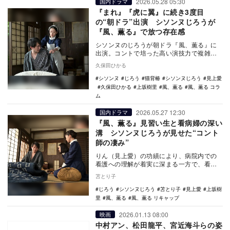
2026.05.28 05:30
国内ドラマ
『まれ』『虎に翼』に続き3度目
の“朝ドラ”出演 シソンヌじろうが
『風、薫る』で放つ存在感
シソンヌのじろうが朝ドラ『風、薫る』に
出演。コントで培った高い演技力で複雑な
心境の夫役を好演しており、今後の展開と
久保田ひかる
彼の演技に注目…
シソンヌ
じろう
猫背椿
シソンヌじろう
見上愛
久保田ひかる
上坂樹里
風、薫る
風、薫る コラ
ム
2026.05.27 12:30
国内ドラマ
『風、薫る』見習い生と看病婦の深い
溝 シソンヌじろうが見せた“コント
師の凄み”
りん（見上愛）の功績により、病院内での
看護への理解が着実に深まる一方で、看護
婦見習い生と看病婦の溝は深まるばかり。
苫とり子
そんな中、NH…
じろう
シソンヌじろう
苫とり子
見上愛
上坂樹
里
風、薫る
風、薫る リキャップ
2026.01.13 08:00
映画
中村アン、松田龍平、宮近海斗らの姿