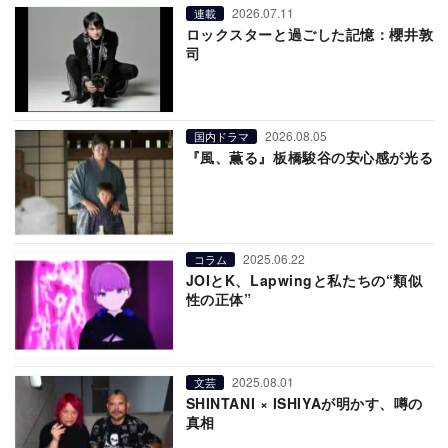
2026.07.11
連載
ロックスターと過ごした記憶：櫻井敦
司
2026.08.05
国内ドラマ
『風、薫る』板橋駿谷の安心感が光る
2025.06.22
コラム
JOIとK、Lapwingと私たちの“類似
性の正体”
2025.08.01
文芸
SHINTANI × ISHIYAが明かす、噂の
真相