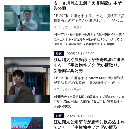
も 香川照之主演『災 劇場版』本予
告公開
2月20日に公開される香川照之主演映画『災
劇場版』の本予告が公開された。 第73回
サン・セバスティアン国際映画祭のコンペ
リアルサウンド映画部
テ…
中村アン
松田龍平
香川照之
藤原季節
内田慈
竹原ピストル
宮近海斗
坂井真紀
シソンヌじろう
中島セナ
関友太郎
平瀬謙太朗
災 劇場版
2025.05.14 08:00
映画
渡辺翔太や加藤諒らが怪奇現象に遭遇
する 『事故物件ゾク 恐い間取り』
新場面写真公開
7月25日に公開されるSnow Manの渡辺翔太
が主演を務める映画『事故物件ゾク 恐い間
取り』の新場面写真が公開された。 本…
リアルサウンド映画部
中田秀夫
吉田鋼太郎
山田真歩
加藤諒
シソンヌ
じろう
Snow Man
畑芽育
渡辺翔太
事故物件ゾ
ク 恐い間取り
2025.04.18 07:00
映画
渡辺翔太と畑芽育が恐怖に飲み込まれ
ていく 『事故物件ゾク 恐い間取