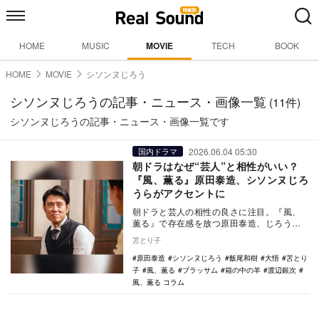
HOME
MUSIC
MOVIE
TECH
BOOK
HOME
MOVIE
シソンヌじろう
シソンヌじろうの記事・ニュース・画像一覧
(11件)
シソンヌじろうの記事・ニュース・画像一覧です
2026.06.04 05:30
国内ドラマ
朝ドラはなぜ“芸人”と相性がいい？
『風、薫る』原田泰造、シソンヌじろ
うらがアクセントに
朝ドラと芸人の相性の良さに注目。『風、
薫る』で存在感を放つ原田泰造、じろう、
飯尾和樹らの演技を振り返りながら、“芸人
苫とり子
俳優”が生み…
原田泰造
シソンヌじろう
飯尾和樹
大悟
苫とり
子
風、薫る
ブラッサム
箱の中の羊
渡辺銀次
風、薫る コラム