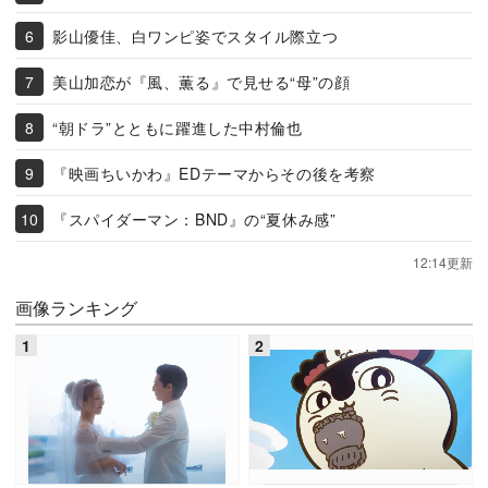
影山優佳、白ワンピ姿でスタイル際立つ
美山加恋が『風、薫る』で見せる“母”の顔
“朝ドラ”とともに躍進した中村倫也
『映画ちいかわ』EDテーマからその後を考察
『スパイダーマン：BND』の“夏休み感”
12:14更新
画像ランキング