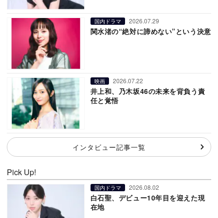
2026.07.29
国内ドラマ
関水渚の“絶対に諦めない”という決意
2026.07.22
映画
井上和、乃木坂46の未来を背負う責
任と覚悟
インタビュー記事一覧
Pick Up!
2026.08.02
国内ドラマ
白石聖、デビュー10年目を迎えた現
在地