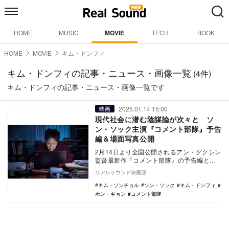
HOME
MUSIC
MOVIE
TECH
BOOK
HOME
MOVIE
キム・ドンフィ
キム・ドンフィの記事・ニュース・画像一覧
(4件)
キム・ドンフィの記事・ニュース・画像一覧です
2025.01.14 15:00
映画
現代社会に潜む陰謀論が次々と ソ
ン・ソック主演『コメント部隊』予告
編＆場面写真公開
2月14日より全国公開されるアン・グクシン
監督最新作『コメント部隊』の予告編と場
面写真が公開された。 『誠実な国のアリ
リアルサウンド映画部
ス』の…
キム・ソンチョル
ソン・ソック
キム・ドンフィ
ホン・ギョン
コメント部隊