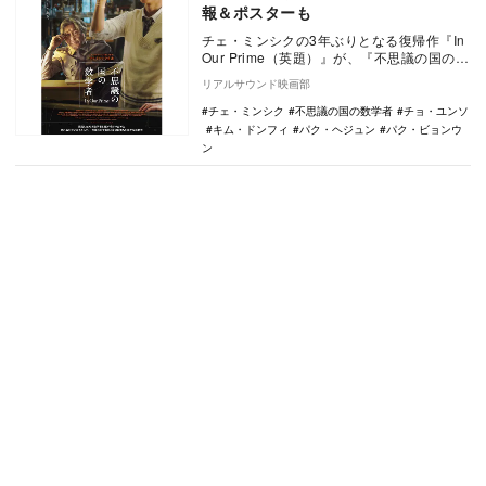
報＆ポスターも
チェ・ミンシクの3年ぶりとなる復帰作『In
Our Prime（英題）』が、『不思議の国の数
学者』の邦題で4月28日よりシネマー…
リアルサウンド映画部
チェ・ミンシク
不思議の国の数学者
チョ・ユンソ
キム・ドンフィ
パク・ヘジュン
パク・ビョンウ
ン