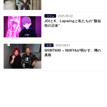
2025.06.22
コラム
JOIとK、Lapwingと私たちの“類似
性の正体”
2025.08.01
文芸
SHINTANI × ISHIYAが明かす、噂の
真相