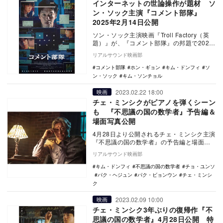
インターネットの世論操作が題材 ソ
ン・ソック主演『コメント部隊』
2025年2月14日公開
ソン・ソック主演映画『Troll Factory（英
題）』が、『コメント部隊』の邦題で2025
年2月14日よりシネマート新宿ほか…
リアルサウンド映画部
コメント部隊
ホン・ギョン
キム・ドンフィ
ソ
ン・ソック
キム・ソンチョル
2023.02.22 18:00
映画
チェ・ミンシクがピアノを弾くシーン
も 『不思議の国の数学者』予告編＆
場面写真公開
4月28日より公開されるチェ・ミンシク主演
『不思議の国の数学者』の予告編と場面写
真が公開された。 本作は、脱北した天才
リアルサウンド映画部
数学者…
キム・ドンフィ
不思議の国の数学者
チョ・ユンソ
パク・ヘジュン
パク・ビョンウン
チェ・ミンシ
ク
2023.02.09 10:00
映画
チェ・ミンシク3年ぶりの復帰作『不
思議の国の数学者』4月28日公開 特