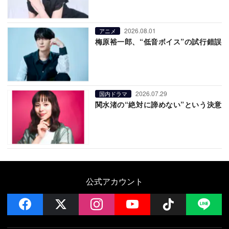
2026.08.01
アニメ
梅原裕一郎、“低音ボイス”の試行錯誤
2026.07.29
国内ドラマ
関水渚の“絶対に諦めない”という決意
公式アカウント
facebook
x
instagram
YouTube
Follow on 
LI