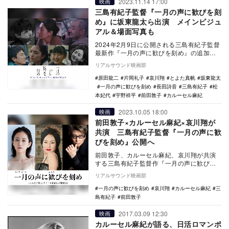
2023.11.14 17:00
映画
三島有紀子監督『一月の声に歓びを刻
め』に坂東龍太ら出演 メインビジュ
アル＆場面写真も
2024年2月9日に公開される三島有紀子監督
最新作『一月の声に歓びを刻め』の追加キ
ャストが発表され、あわせてメインビジュ
リアルサウンド映画部
アルと場…
原田龍二
片岡礼子
哀川翔
とよた真帆
坂東龍太
一月の声に歓びを刻め
長田詩音
三島有紀子
松
本妃代
宇野祥平
前田敦子
カルーセル麻紀
2023.10.05 18:00
映画
前田敦子×カルーセル麻紀×哀川翔が
共演 三島有紀子監督『一月の声に歓
びを刻め』公開へ
前田敦子、カルーセル麻紀、哀川翔が共演
する三島有紀子監督作『一月の声に歓びを
刻め』が、2024年2月9日よりテアトル新宿
リアルサウンド映画部
ほかにて…
一月の声に歓びを刻め
哀川翔
カルーセル麻紀
三
島有紀子
前田敦子
2017.03.09 12:30
映画
カルーセル麻紀が語る、日活ロマンポ