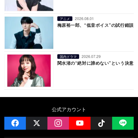
2026.08.01
アニメ
梅原裕一郎、“低音ボイス”の試行錯誤
2026.07.29
国内ドラマ
関水渚の“絶対に諦めない”という決意
公式アカウント
facebook
x
instagram
YouTube
Follow on 
LI