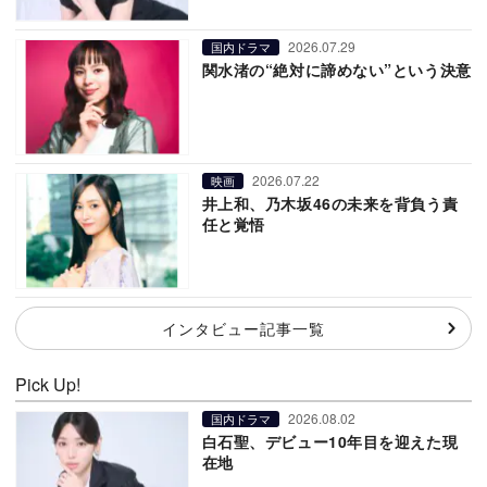
2026.07.29
国内ドラマ
関水渚の“絶対に諦めない”という決意
2026.07.22
映画
井上和、乃木坂46の未来を背負う責
任と覚悟
インタビュー記事一覧
Pick Up!
2026.08.02
国内ドラマ
白石聖、デビュー10年目を迎えた現
在地