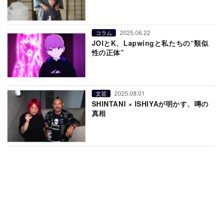
2025.06.22
コラム
JOIとK、Lapwingと私たちの“類似
性の正体”
2025.08.01
文芸
SHINTANI × ISHIYAが明かす、噂の
真相