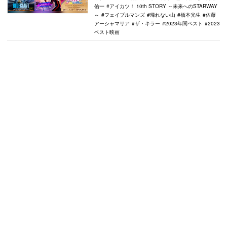
佑一
アイカツ！ 10th STORY ～未来へのSTARWAY
～
フェイブルマンズ
帰れない山
橋本光生
佐藤
アーシャマリア
ザ・キラー
2023年間ベスト
2023
ベスト映画