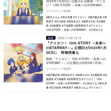
2023年1月20日に公開される映画『アイカ
ツ！ 10th STORY ～未来へのSTARWAY
～』の予告編が公開された。 …
リアルサウンド映画部
黒沢ともよ
和久井優
アイカツ！
瀬戸麻沙美
寿
美菜子
石川由依
田所あずさ
諸星すみれ
大橋彩
香
沼倉愛美
下地紫野
安野希世乃
アイカツ！
10th STORY ～未来へのSTARWAY～
三村ゆうな
2022.11.02 13:15
映画
『アイカツ！ 10th STORY ～未来へ
のSTARWAY～』公開日が2023年1月
20日に 特報映像も
映画『アイカツ！ 10th STORY ～未来への
STARWAY～』の公開日が2023年1月20日
に決定。あわせて、特報映像、ポ…
リアルサウンド映画部
瀬戸麻沙美
田所あずさ
諸星すみれ
大橋彩香
沼
倉愛美
下地紫野
安野希世乃
アイカツ！ 10th
STORY ～未来へのSTARWAY～
三村ゆうな
和久井
優
石川由依
寿美菜子
黒沢ともよ
アイカツ！