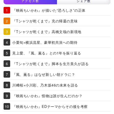
アクセス数
シェア数
『映画ちいかわ』が描いた“恐ろしさ”の正体
『Tシャツが乾くまで』充の帰還の意味
『Tシャツが乾くまで』高橋文哉の新境地
小栗旬×横浜流星、豪華初共演への期待
見上愛、『風、薫る』との1年を振り返る
『Tシャツが乾くまで』脚本を生方美久が語る
『風、薫る』はなぜ新しい朝ドラに？
川﨑桜×小川彩、乃木坂46の未来を語る
『映画ちいかわ』怪物は誰が生んだのか？
『映画ちいかわ』EDテーマからその後を考察