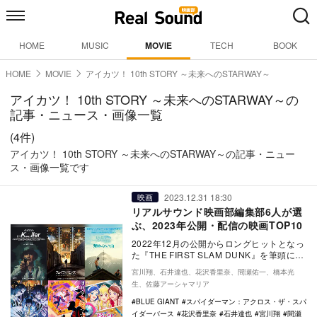
HOME
MUSIC
MOVIE
TECH
BOOK
HOME
MOVIE
アイカツ！ 10th STORY ～未来へのSTARWAY～
アイカツ！ 10th STORY ～未来へのSTARWAY～の
記事・ニュース・画像一覧
(4件)
アイカツ！ 10th STORY ～未来へのSTARWAY～の記事・ニュー
ス・画像一覧です
2023.12.31 18:30
映画
リアルサウンド映画部編集部6人が選
ぶ、2023年公開・配信の映画TOP10
2022年12月の公開からロングヒットとなっ
た『THE FIRST SLAM DUNK』を筆頭に、
日本発の人気IPをハリウッドで…
宮川翔、石井達也、花沢香里奈、間瀬佑一、橋本光
生、佐藤アーシャマリア
BLUE GIANT
スパイダーマン：アクロス・ザ・スパ
イダーバース
花沢香里奈
石井達也
宮川翔
間瀬