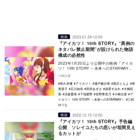
2023.01.29 12:00
映画
『アイカツ！ 10th STORY』“異例の
ネタバレ禁止期間”が設けられた物語
構成の必然性
2023年1月20日より公開中の映画『アイカ
ツ！ 10th STORY ～未来へのSTARWAY
～』（以下、『未来へのSTARW…
小林白菜
和久井優
アイカツ！
瀬戸麻沙美
黒沢ともよ
寿
美菜子
石川由依
田所あずさ
諸星すみれ
大橋彩
香
沼倉愛美
下地紫野
安野希世乃
小林白菜
ア
イカツ！ 10th STORY ～未来へのSTARWAY～
三村
ゆうな
2022.12.15 12:00
映画
『アイカツ！ 10th STORY』予告編
公開 ソレイユたちの思いが垣間見え
るカットが