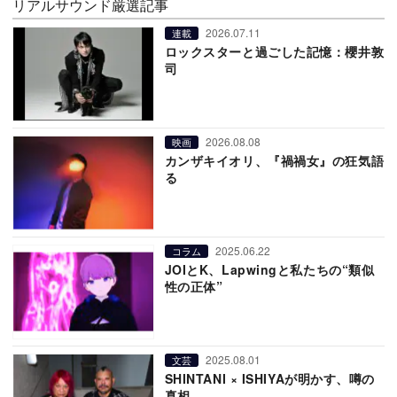
リアルサウンド厳選記事
2026.07.11
連載
ロックスターと過ごした記憶：櫻井敦
司
2026.08.08
映画
カンザキイオリ、『禍禍女』の狂気語
る
2025.06.22
コラム
JOIとK、Lapwingと私たちの“類似
性の正体”
2025.08.01
文芸
SHINTANI × ISHIYAが明かす、噂の
真相