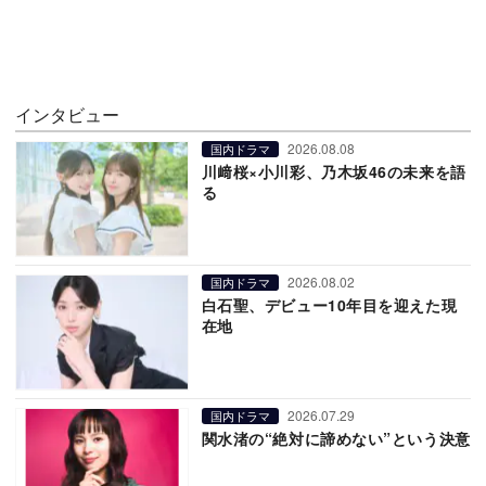
インタビュー
2026.08.08
国内ドラマ
川﨑桜×小川彩、乃木坂46の未来を語
る
2026.08.02
国内ドラマ
白石聖、デビュー10年目を迎えた現
在地
2026.07.29
国内ドラマ
関水渚の“絶対に諦めない”という決意