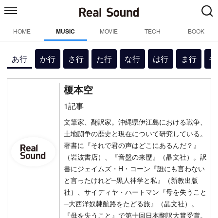
HOME
MUSIC
MOVIE
TECH
BOOK
あ行
か行
さ行
た行
な行
は行
ま行
や
榎本空
1記事
文筆家、翻訳家。沖縄県伊江島における戦争、
土地闘争の歴史と現在について研究している。
著書に『それで君の声はどこにあるんだ？』
（岩波書店）、『音盤の来歴』（晶文社）。訳
書にジェイムズ・H・コーン『誰にも言わない
と言ったけれど─黒人神学と私』（新教出版
社）、サイディヤ・ハートマン『母を失うこと
─大西洋奴隷航路をたどる旅』（晶文社）。
『母を失うこと』で第十回日本翻訳大賞受賞。