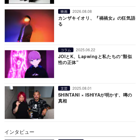
2026.08.08
映画
カンザキイオリ、『禍禍女』の狂気語
る
2025.06.22
コラム
JOIとK、Lapwingと私たちの“類似
性の正体”
2025.08.01
文芸
SHINTANI × ISHIYAが明かす、噂の
真相
インタビュー