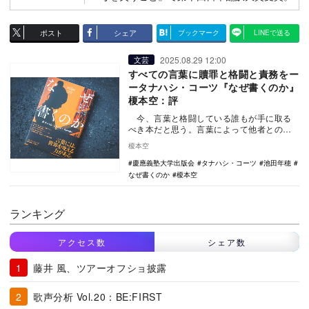
ポスト
シェア
ブックマーク
LINEで送る
2025.08.29 12:00
文芸
すべての言葉に贖罪と格闘と責務をー
ータナハシ・コーツ『なぜ書くのか』
榎本空：評
今、言葉と格闘している誰もが手に取る
べき本だと思う。言葉によって他者とのつ
ながりを想像し直し、どの命が生きるに値
榎本空
しどの…
慶應義塾大学出版会
タナハシ・コーツ
池田年穂
なぜ書くのか
榎本空
ランキング
アクセス数
シェア数
藤井 風、ツアーオフショ披露
歌声分析 Vol.20：BE:FIRST