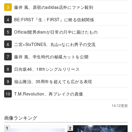
藤井 風、原宿のadidas店外にファン殺到
BE:FIRST『生：FIRST』に映る信頼関係
Official髭男dismが日常の只中に届けたもの
二宮×SixTONES、丸山×なにわ男子の交流
藤井 風、学生時代の秘蔵カットを公開
日向坂46、18thシングルリリース
福山雅治、35周年を超えても広がる表現
T.M.Revolution、再ブレイクの真価
14:12更新
画像ランキング