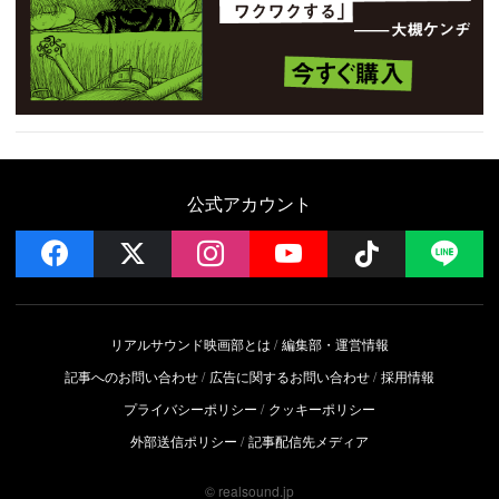
公式アカウント
facebook
x
instagram
YouTube
Follow on 
LI
リアルサウンド映画部とは
編集部・運営情報
記事へのお問い合わせ
広告に関するお問い合わせ
採用情報
プライバシーポリシー
クッキーポリシー
外部送信ポリシー
記事配信先メディア
© realsound.jp