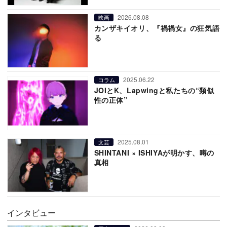
2026.08.08
映画
カンザキイオリ、『禍禍女』の狂気語
る
2025.06.22
コラム
JOIとK、Lapwingと私たちの“類似
性の正体”
2025.08.01
文芸
SHINTANI × ISHIYAが明かす、噂の
真相
インタビュー