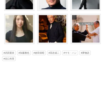
武田梨奈
加藤雅也
倉田保昭
高岩成二
サモ・ハン
夢物語
谷口布実