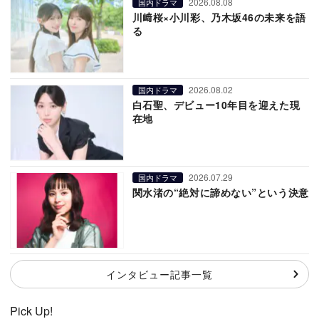
2026.08.08
国内ドラマ
川﨑桜×小川彩、乃木坂46の未来を語
る
2026.08.02
国内ドラマ
白石聖、デビュー10年目を迎えた現
在地
2026.07.29
国内ドラマ
関水渚の“絶対に諦めない”という決意
インタビュー記事一覧
Pick Up!