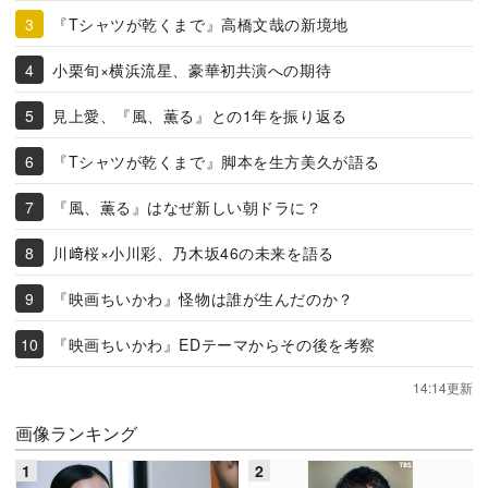
『Tシャツが乾くまで』高橋文哉の新境地
小栗旬×横浜流星、豪華初共演への期待
見上愛、『風、薫る』との1年を振り返る
『Tシャツが乾くまで』脚本を生方美久が語る
『風、薫る』はなぜ新しい朝ドラに？
川﨑桜×小川彩、乃木坂46の未来を語る
『映画ちいかわ』怪物は誰が生んだのか？
『映画ちいかわ』EDテーマからその後を考察
14:14更新
画像ランキング