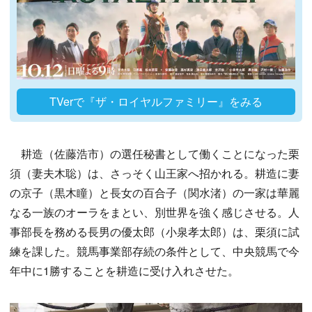
TVerで『ザ・ロイヤルファミリー』をみる
耕造（佐藤浩市）の選任秘書として働くことになった栗
須（妻夫木聡）は、さっそく山王家へ招かれる。耕造に妻
の京子（黒木瞳）と長女の百合子（関水渚）の一家は華麗
なる一族のオーラをまとい、別世界を強く感じさせる。人
事部長を務める長男の優太郎（小泉孝太郎）は、栗須に試
練を課した。競馬事業部存続の条件として、中央競馬で今
年中に1勝することを耕造に受け入れさせた。