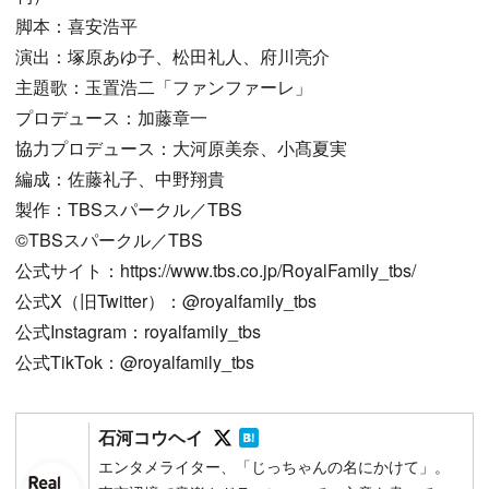
脚本：喜安浩平
演出：塚原あゆ子、松田礼人、府川亮介
主題歌：玉置浩二「ファンファーレ」
プロデュース：加藤章一
協力プロデュース：大河原美奈、小髙夏実
編成：佐藤礼子、中野翔貴
製作：TBSスパークル／TBS
©TBSスパークル／TBS
公式サイト：https://www.tbs.co.jp/RoyalFamily_tbs/
公式X（旧Twitter）：@royalfamily_tbs
公式Instagram：royalfamily_tbs
公式TikTok：@royalfamily_tbs
Follow on SNS
Follow on SNS
石河コウヘイ
エンタメライター、「じっちゃんの名にかけて」。