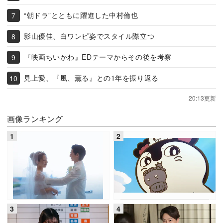
“朝ドラ”とともに躍進した中村倫也
影山優佳、白ワンピ姿でスタイル際立つ
『映画ちいかわ』EDテーマからその後を考察
見上愛、『風、薫る』との1年を振り返る
20:13更新
画像ランキング