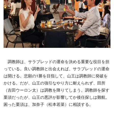
調教師は、サラブレッドの運命を決める重要な役目を担
っている。良い調教師と出会えれば、サラブレッドの運命
は開ける。悲願の1勝を目指して、山王は調教師に発破を
かける。だが、山王の強引なやり方に耐えられず、田所
（吉田ウーロン太）は調教を降りてしまう。調教師を探す
栗須だったが、山王の悪評が影響してか後任探しは難航。
困った栗須は、加奈子（松本若菜）に相談する。