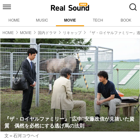
HOME
MUSIC
MOVIE
TECH
BOOK
HOME
MOVIE
国内ドラマ
リキャップ
『ザ・ロイヤルファミリー』
『ザ・ロイヤルファミリー』“広中”安藤政信が見抜いた資
質 偶然を必然にする逃げ馬の法則
文＝石河コウヘイ