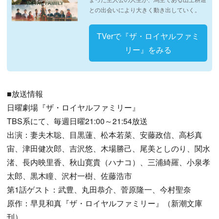
との出会いにより大きく動き出していく。
TVerで『ザ・ロイヤルファミ
リー』をみる
■放送情報
日曜劇場『ザ・ロイヤルファミリー』
TBS系にて、毎週日曜21:00～21:54放送
出演：妻夫木聡、目黒蓮、松本若菜、安藤政信、高杉真
宙、津田健次郎、吉沢悠、木場勝己、尾美としのり、関水
渚、長内映里香、秋山寛貴（ハナコ）、三浦綺羅、小泉孝
太郎、黒木瞳、沢村一樹、佐藤浩市
第1話ゲスト：武豊、丸田恭介、菅原隆一、今村聖奈
原作：早見和真『ザ・ロイヤルファミリー』（新潮文庫
刊）