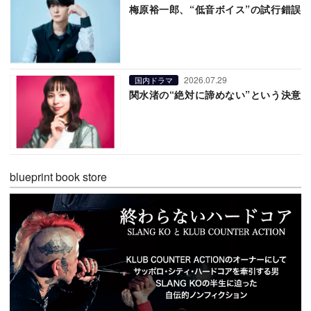
梅原裕一郎、“低音ボイス”の試行錯誤
2026.07.29
国内ドラマ
関水渚の“絶対に諦めない”という決意
blueprint book store