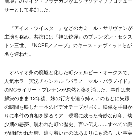
崩壊』のマイク・フラナガンがエグゼクティブプロデュー
サーとして参加した。
『アイス・ツイスター』などのカミール・サリヴァンが
主演を務め、共演には『神は銃弾』のブレンダン・セクス
トン三世、『NOPE／ノープ』のキース・デヴィッドらが
名を連ねた。
オハイオ州の廃墟と化した町シェルビー・オークスで、
人気ホラー実況チャンネル『パラノーマル・パラノイド』
のMCライリー・ブレナンが忽然と姿を消した。事件は未
解決のまま 12年後、妹の行方を追う姉ミアのもとに失踪
の瞬間を映した一本のビデオテープが届く。映像を手掛か
りに事件の真相を探るミア。現場に残った奇妙な刻印、幼
少期の悪夢、呪われた町の歴史、言い伝え……すべての謎
が紐解かれた時、辿り着いたのはあまりにも恐ろしい事実