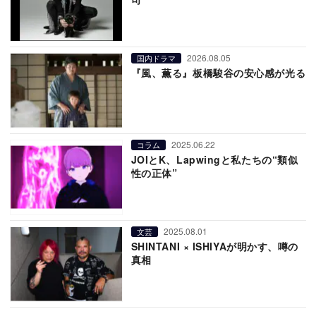
2026.08.05
国内ドラマ
『風、薫る』板橋駿谷の安心感が光る
2025.06.22
コラム
JOIとK、Lapwingと私たちの“類似
性の正体”
2025.08.01
文芸
SHINTANI × ISHIYAが明かす、噂の
真相