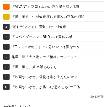
『VIVANT』花岡すみれの存在感と深まる謎
『風、薫る』中村倫也演じる藤次の正体が判明
“朝ドラ”とともに躍進した中村倫也
『スパイダーマン：BND』の“夏休み感”
『Tシャツが乾くまで』思いやりは愛なのか
趣里主演『大空港』の『相棒』オマージュ
『風、薫る』第95話あらすじ
『映画ちいかわ』怪物は誰が生んだのか？
『映画ちいかわ』が描いた“恐ろしさ”の正体
20:13更新
画像ランキング