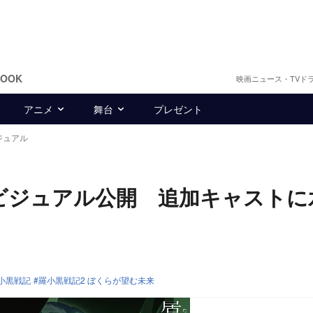
BOOK
映画ニュース・TVド
アニメ
舞台
プレゼント
ジュアル
ビジュアル公開 追加キャストに
小黒戦記
羅小黒戦記2 ぼくらが望む未来