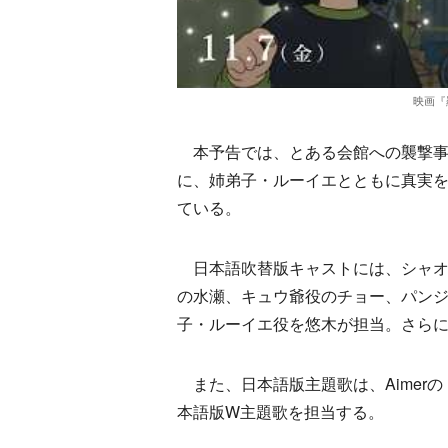
映画『
本予告では、とある会館への襲撃事
に、姉弟子・ルーイエとともに真実
ている。
日本語吹替版キャストには、シャオ
の水瀬、キュウ爺役のチョー、パン
子・ルーイエ役を悠木が担当。さら
また、日本語版主題歌は、Aimerの「Li
本語版W主題歌を担当する。