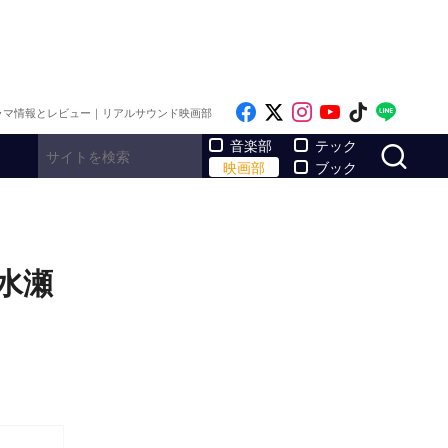
Like on Facebook
Follow on x
Follow on Inst
Follow on Y
Follow on
Follo
ラマ情報とレビュー｜リアルサウンド映画部
サ
音楽部
テック
映画部
ブック
水瀬