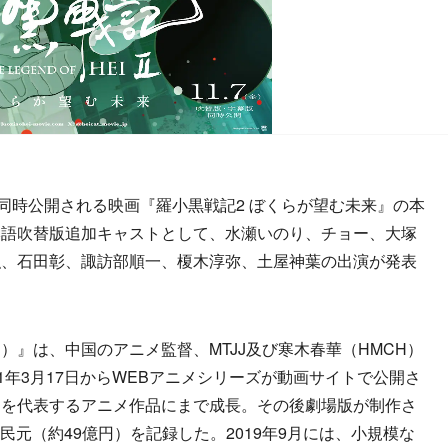
同時公開される映画『羅小黒戦記2 ぼくらが望む未来』の本
本語吹替版追加キャストとして、水瀬いのり、チョー、大塚
弘、石田彰、諏訪部順一、榎木淳弥、土屋神葉の出演が発表
』は、中国のアニメ監督、MTJJ及び寒木春華（HMCH）
1年3月17日からWEBアニメシリーズが動画サイトで公開さ
メを代表するアニメ作品にまで成長。その後劇場版が制作さ
人民元（約49億円）を記録した。2019年9月には、小規模な