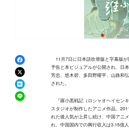
Facebookでシェア
11月7日に日本語吹替版と字幕版が
予告と本ビジュアルが公開され、日
xでポスト
芳忠、悠木碧、多田野曜平、山路和
はてなブックマーク
された。
LINEで送る
『羅小黒戦記（ロシャオヘイセンキ）
スタジオが制作したアニメ作品。201
れた後人気が上昇し続け、中国アニ
れ、中国国内での興行収入は3.15億