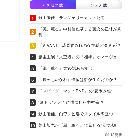
アクセス数
シェア数
影山優佳、ランジェリーカット公開
『風、薫る』中村倫也演じる藤次の正体が判
明
『VIVANT』花岡すみれの存在感と深まる謎
趣里主演『大空港』の『相棒』オマージュ
『風、薫る』第95話あらすじ
『映画ちいかわ』怪物は誰が生んだのか？
『スパイダーマン：BND』の“夏休み感”
“朝ドラ”とともに躍進した中村倫也
影山優佳、白ワンピ姿でスタイル際立つ
美山加恋が『風、薫る』で見せる“母”の顔
00:13更新