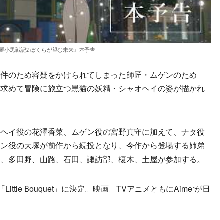
羅小黒戦記2 ぼくらが望む未来』本予告
件のため容疑をかけられてしまった師匠・ムゲンのため
を求めて冒険に旅立つ黒猫の妖精・シャオヘイの姿が描かれ
ヘイ役の花澤香菜、ムゲン役の宮野真守に加えて、ナタ役
ジン役の大塚が前作から続投となり、今作から登場する姉弟
に、多田野、山路、石田、諏訪部、榎木、土屋が参加する。
ttle Bouquet」に決定。映画、TVアニメともにAimerが日