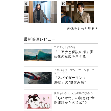
画像をもっと見る
最新映画レビュー
モアナと伝説の海
『モアナと伝説の海』実
写化の意義を考える
『スパイダーマン：ブランド・ニ
ュー・デイ
『スパイダーマン：
BND』の“夏休み感”
映画ちいかわ 人魚の島のひみつ
『ちいかわ』の怖さは“食
物連鎖からの追放”？