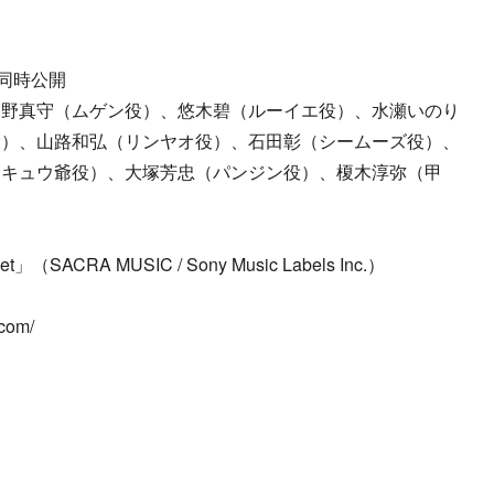
同時公開
宮野真守（ムゲン役）、悠木碧（ルーイエ役）、水瀬いのり
役）、山路和弘（リンヤオ役）、石田彰（シームーズ役）、
（キュウ爺役）、大塚芳忠（パンジン役）、榎木淳弥（甲
（SACRA MUSIC / Sony Music Labels Inc.）
com/
p