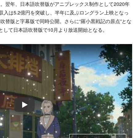
。翌年、日本語吹替版がアニプレックス制作として2020年
収入は5.2億円を突破し、半年に及ぶロングラン上映となっ
吹替版と字幕版で同時公開。さらに“羅小黒戦記の原点”とな
メとして日本語吹替版で10月より放送開始となる。
Play