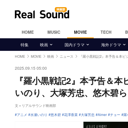
HOME
MUSIC
MOVIE
TECH
特集
映画
国内ドラマ
海外ドラマ
HOME
MOVIE
映画
ニュース
『羅小黒戦記2』本予告＆本ビ
2025.09.15 05:00
『羅小黒戦記2』本予告＆本
いのり、大塚芳忠、悠木碧ら
文＝リアルサウンド映画部
アニメ
水瀬いのり
悠木碧
花澤香菜
大塚芳忠
Aimer
チョー
羅