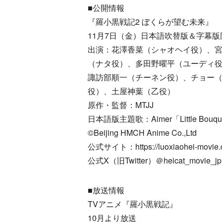
■公開情報
『羅小黒戦記2 ぼくらが望む未来』
11月7日（金）日本語吹替版＆字幕版
出演：花澤香菜（シャオヘイ役）、
（ナタ役）、多田野曜平（ユーディ
諏訪部順一（チーネン役）、チョー
役）、土屋神葉（乙役）
原作・監督：MTJJ
日本語版主題歌：Aimer「Little Bouquet」
©Beijing HMCH Anime Co.,Ltd
公式サイト：https://luoxiaohei-movie.
公式X（旧Twitter）＠heicat_movie_j
■放送情報
TVアニメ『羅小黒戦記』
10月より放送