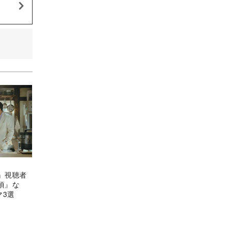
』視聴者
頃』な
マ3選