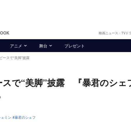
BOOK
映画ニュース・TVド
アニメ
舞台
プレゼント
ースで“美脚”披露
ースで“美脚”披露 『暴君のシェ
も
チェミン
暴君のシェフ