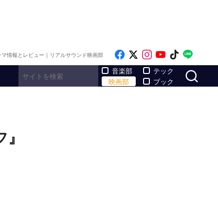
Like on Facebook
Follow on x
Follow on Inst
Follow on Y
Follow on
Follo
ラマ情報とレビュー｜リアルサウンド映画部
サ
音楽部
テック
映画部
ブック
フ』