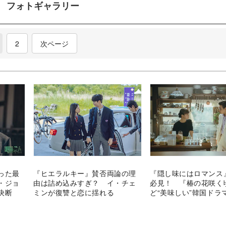
フォトギャラリー
2
次ページ
った最
『ヒエラルキー』賛否両論の理
『隠し味にはロマンス
・ジョ
由は詰め込みすぎ？ イ・チェ
必見！ 『椿の花咲く
決断
ミンが復讐と恋に揺れる
ど“美味しい”韓国ドラ