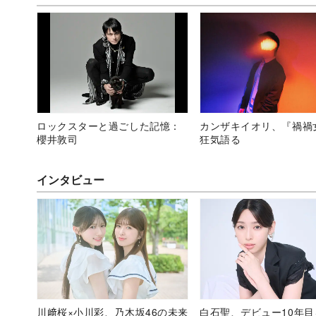
ロックスターと過ごした記憶：
カンザキイオリ、『禍禍
櫻井敦司
狂気語る
インタビュー
川﨑桜×小川彩、乃木坂46の未来
白石聖、デビュー10年