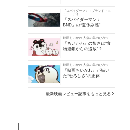
『スパイダーマン：ブランド・ニ
ュー・デイ
『スパイダーマン：
BND』の“夏休み感”
映画ちいかわ 人魚の島のひみつ
『ちいかわ』の怖さは“食
物連鎖からの追放”？
映画ちいかわ 人魚の島のひみつ
『映画ちいかわ』が描い
た“恐ろしさ”の正体
最新映画レビュー記事をもっと見る