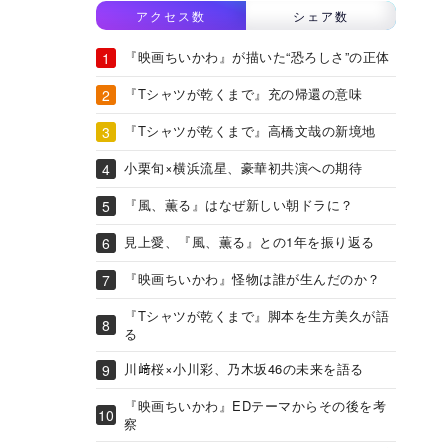
アクセス数
シェア数
『映画ちいかわ』が描いた“恐ろしさ”の正体
『Tシャツが乾くまで』充の帰還の意味
『Tシャツが乾くまで』高橋文哉の新境地
小栗旬×横浜流星、豪華初共演への期待
『風、薫る』はなぜ新しい朝ドラに？
見上愛、『風、薫る』との1年を振り返る
『映画ちいかわ』怪物は誰が生んだのか？
『Tシャツが乾くまで』脚本を生方美久が語
る
川﨑桜×小川彩、乃木坂46の未来を語る
『映画ちいかわ』EDテーマからその後を考
察