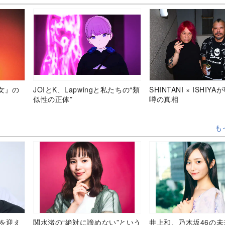
女』の
JOIとK、Lapwingと私たちの“類
SHINTANI × ISHIY
似性の正体”
噂の真相
も
目を迎え
関水渚の“絶対に諦めない”という
井上和、乃木坂46の