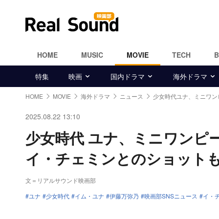
HOME
MUSIC
MOVIE
TECH
特集
映画
国内ドラマ
海外ドラマ
HOME
MOVIE
海外ドラマ
ニュース
少女時代ユナ、ミニワンピ
2025.08.22 13:10
少女時代 ユナ、ミニワンピ
イ・チェミンとのショット
文＝リアルサウンド映画部
ユナ
少女時代
イム・ユナ
伊藤万弥乃
映画部SNSニュース
イ・