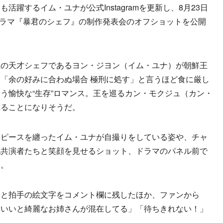
躍するイム・ユナが公式Instagramを更新し、8月23日
するドラマ『暴君のシェフ』の制作発表会のオフショットを公開
の天才シェフであるヨン・ジヨン（イム・ユナ）が朝鮮王
「余の好みに合わぬ場合 極刑に処す」と言うほど食に厳し
う愉快な“生存”ロマンス。王を巡るカン・モクジュ（カン・
れることになりそうだ。
ピースを纏ったイム・ユナが自撮りをしている姿や、チャ
他共演者たちと笑顔を見せるショット、ドラマのパネル前で
る。
と拍手の絵文字をコメント欄に残したほか、ファンから
わいいと綺麗なお姉さんが混在してる」「待ちきれない！」