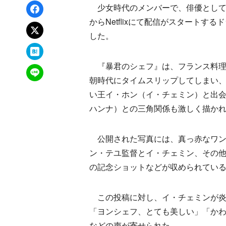
Facebookでシェア
少女時代のメンバーで、俳優としても活
からNetflixにて配信がスタート
xでポスト
した。
はてなブックマーク
『暴君のシェフ』は、フランス料理
LINEで送る
朝時代にタイムスリップしてしまい、
い王イ・ホン（イ・チェミン）と出会
ハンナ）との三角関係も激しく描か
公開された写真には、真っ赤なワン
ン・テユ監督とイ・チェミン、その
の記念ショットなどが収められてい
この投稿に対し、イ・チェミンが炎
「ヨンシェフ、とても美しい」「か
などの声が寄せられた。