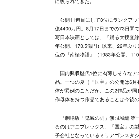
に絞られてきた。
公開11週目にして3位にランクアップ
億4400万円。8月17日までの73日間
写日本映画としては、『踊る大捜査線 TH
年公開、173.5億円）以来、22年
位の『南極物語』（1983年公開、1
国内興収歴代1位に肉薄しそうなアニ
品。一つの夏（『国宝』の公開は6月
体が異例のことだが、この2作品が同
作母体を持つ作品であることは今後
『劇場版「鬼滅の刃」無限城編 第一
るのはアニプレックス。『国宝』の製
子会社となっているミリアゴンスタ