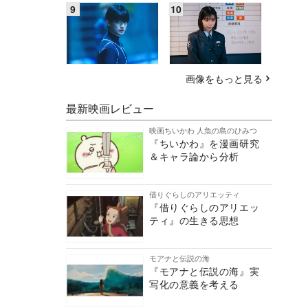
画像をもっと見る
最新映画レビュー
映画ちいかわ 人魚の島のひみつ
『ちいかわ』を漫画研究
＆キャラ論から分析
借りぐらしのアリエッティ
『借りぐらしのアリエッ
ティ』の生きる思想
モアナと伝説の海
『モアナと伝説の海』実
写化の意義を考える