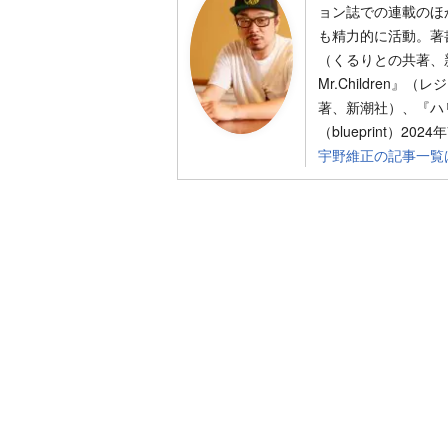
ョン誌での連載のほか、
も精力的に活動。著
（くるりとの共著、
Mr.Children
著、新潮社）、『ハ
（blueprint）202
宇野維正の記事一覧