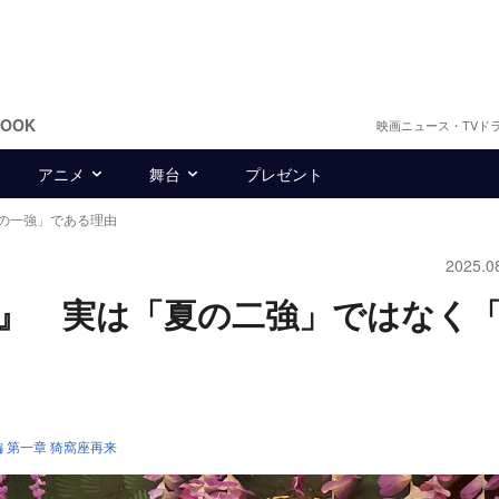
BOOK
映画ニュース・TVド
アニメ
舞台
プレゼント
の一強」である理由
2025.0
』 実は「夏の二強」ではなく
 第一章 猗窩座再来