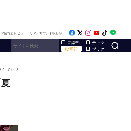
Like on Facebook
Follow on x
Follow on Inst
Follow on Y
Follow on
Follo
ラマ情報とレビュー｜リアルサウンド映画部
サ
音楽部
テック
映画部
ブック
8.21 21:15
「夏