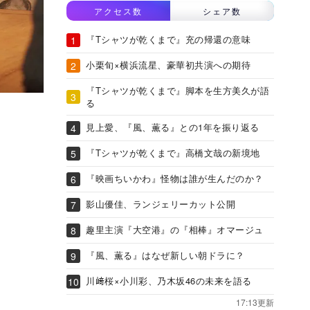
アクセス数
シェア数
『Tシャツが乾くまで』充の帰還の意味
小栗旬×横浜流星、豪華初共演への期待
『Tシャツが乾くまで』脚本を生方美久が語
る
見上愛、『風、薫る』との1年を振り返る
『Tシャツが乾くまで』高橋文哉の新境地
『映画ちいかわ』怪物は誰が生んだのか？
影山優佳、ランジェリーカット公開
趣里主演『大空港』の『相棒』オマージュ
『風、薫る』はなぜ新しい朝ドラに？
川﨑桜×小川彩、乃木坂46の未来を語る
17:13更新