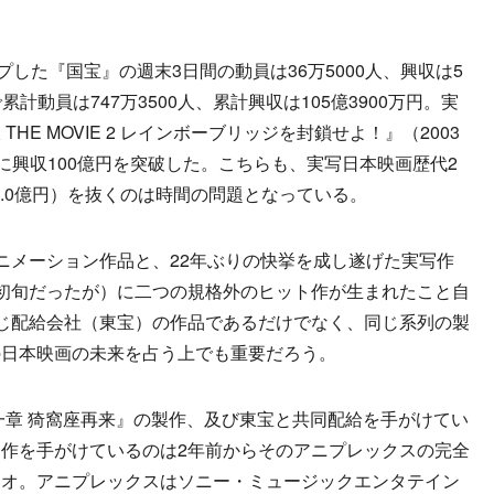
した『国宝』の週末3日間の動員は36万5000人、興収は5
で累計動員は747万3500人、累計興収は105億3900万円。実
E MOVIE 2 レインボーブリッジを封鎖せよ！』（2003
ぶりに興収100億円を突破した。こちらも、実写日本映画歴代2
10.0億円）を抜くのは時間の問題となっている。
メーション作品と、22年ぶりの快挙を成し遂げた実写作
初旬だったが）に二つの規格外のヒット作が生まれたこと自
じ配給会社（東宝）の作品であるだけでなく、同じ系列の製
の日本映画の未来を占う上でも重要だろう。
章 猗窩座再来』の製作、及び東宝と共同配給を手がけてい
作を手がけているのは2年前からそのアニプレックスの完全
ジオ。アニプレックスはソニー・ミュージックエンタテイン