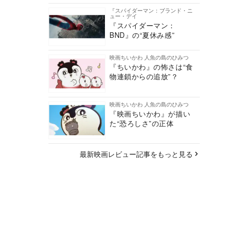
『スパイダーマン：ブランド・ニ
ュー・デイ
『スパイダーマン：
BND』の“夏休み感”
映画ちいかわ 人魚の島のひみつ
『ちいかわ』の怖さは“食
物連鎖からの追放”？
映画ちいかわ 人魚の島のひみつ
『映画ちいかわ』が描い
た“恐ろしさ”の正体
最新映画レビュー記事をもっと見る