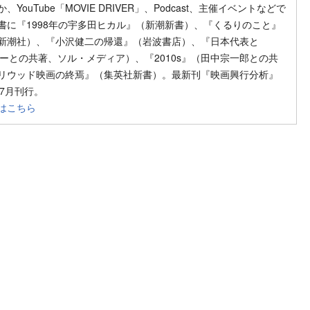
YouTube「MOVIE DRIVER」、Podcast、主催イベントなどで
書に『1998年の宇多田ヒカル』（新潮新書）、『くるりのこと』
新潮社）、『小沢健二の帰還』（岩波書店）、『日本代表と
』（レジーとの共著、ソル・メディア）、『2010s』（田中宗一郎との共
リウッド映画の終焉』（集英社新書）。最新刊『映画興行分析』
4年7月刊行。
はこちら