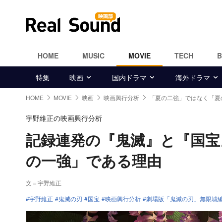
HOME
MUSIC
MOVIE
TECH
特集
映画
国内ドラマ
海外ドラマ
HOME
MOVIE
映画
映画興行分析
「夏の二強」ではなく「夏
宇野維正の映画興行分析
記録連発の『鬼滅』と『国宝
の一強」である理由
文＝宇野維正
宇野維正
鬼滅の刃
国宝
映画興行分析
劇場版「鬼滅の刃」無限城編