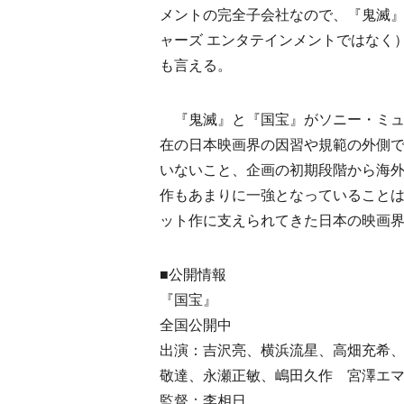
メントの完全子会社なので、『鬼滅
ャーズ エンタテインメントではなく
も言える。
『鬼滅』と『国宝』がソニー・ミュ
在の日本映画界の因習や規範の外側
いないこと、企画の初期段階から海
作もあまりに一強となっていること
ット作に支えられてきた日本の映画
■公開情報
『国宝』
全国公開中
出演：吉沢亮、横浜流星、高畑充希
敬達、永瀬正敏、嶋田久作 宮澤エ
監督：李相日