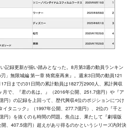
い記録更新が揃い踏みとなった。8月第3週の動員ランキン
刃」無限城編 第一章 猗窩座再来』。週末3日間の動員121
8月17日までの31日間の累計動員は1827万2900人、累計興収
1ヶ月で、『君の名は。』（2016年公開、251.7億円）や『ア
5.0億円）の記録を上回って、歴代興収4位のポジションにつけ
イタニック』（1997年公開、277.7億円）、2位の『千と
6.8億円）を抜くのも時間の問題。焦点は、果たして『劇場版
公開、407.5億円）超えがあり得るのかというシリーズ内対決