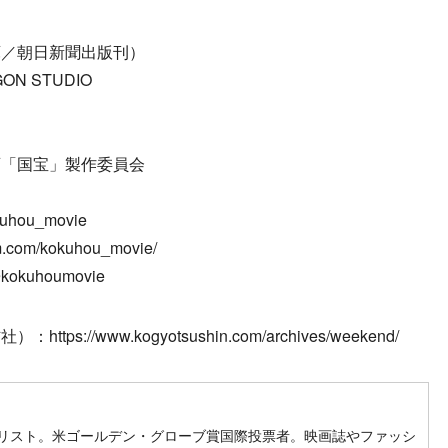
庫／朝日新聞出版刊）
N STUDIO
映画「国宝」製作委員会
uhou_movie
m.com/kokuhou_movie/
@kokuhoumovie
//www.kogyotsushin.com/archives/weekend/
ow on SNS
リスト。米ゴールデン・グローブ賞国際投票者。映画誌やファッシ