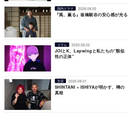
2026.08.05
国内ドラマ
『風、薫る』板橋駿谷の安心感が光る
2025.06.22
コラム
JOIとK、Lapwingと私たちの“類似
性の正体”
2025.08.01
文芸
SHINTANI × ISHIYAが明かす、噂の
真相