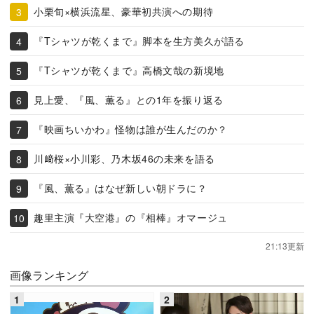
小栗旬×横浜流星、豪華初共演への期待
『Tシャツが乾くまで』脚本を生方美久が語る
『Tシャツが乾くまで』高橋文哉の新境地
見上愛、『風、薫る』との1年を振り返る
『映画ちいかわ』怪物は誰が生んだのか？
川﨑桜×小川彩、乃木坂46の未来を語る
『風、薫る』はなぜ新しい朝ドラに？
趣里主演『大空港』の『相棒』オマージュ
21:13更新
画像ランキング