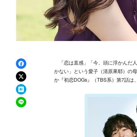
Facebookでシェア
「恋は直感」「今、頭に浮かんだ人
かない」という愛子（清原果耶）の
xでポスト
か『初恋DOGs』（TBS系）第7話
はてなブックマーク
LINEで送る