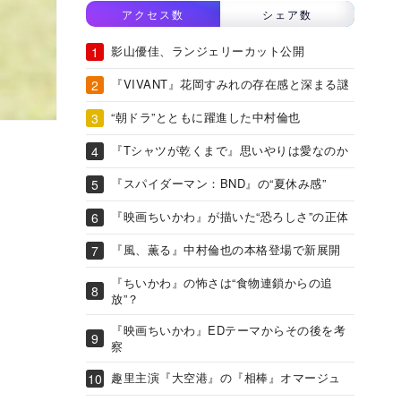
アクセス数
シェア数
影山優佳、ランジェリーカット公開
『VIVANT』花岡すみれの存在感と深まる謎
“朝ドラ”とともに躍進した中村倫也
『Tシャツが乾くまで』思いやりは愛なのか
『スパイダーマン：BND』の“夏休み感”
『映画ちいかわ』が描いた“恐ろしさ”の正体
『風、薫る』中村倫也の本格登場で新展開
『ちいかわ』の怖さは“食物連鎖からの追
放”？
『映画ちいかわ』EDテーマからその後を考
察
趣里主演『大空港』の『相棒』オマージュ