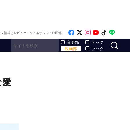
Like on Facebook
Follow on x
Follow on Inst
Follow on Y
Follow on
Follo
ラマ情報とレビュー｜リアルサウンド映画部
サ
音楽部
テック
映画部
ブック
な愛