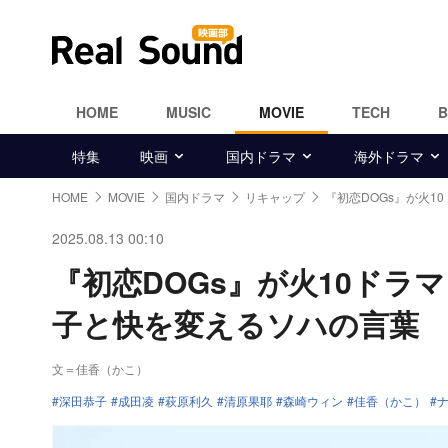
HOME
MUSIC
MOVIE
TECH
特集
映画
国内ドラマ
海外ドラマ
HOME
MOVIE
国内ドラマ
リキャップ
『初恋DOGs』が火1
2025.08.13 00:10
『初恋DOGs』が火10ド
子と快を変えるソハの言葉
文＝佳香（かこ）
深田恭子
成田凌
萩原利久
清原果耶
森崎ウィン
佳香（かこ）