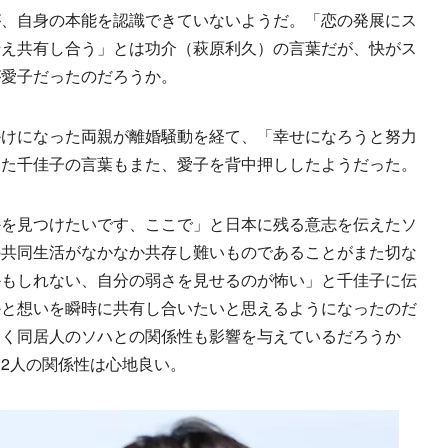
、自身の本能を認識できていないようだ。「恋の発展にス
伝え共有し合う」とは功介（萩原利久）の言葉だが、快がス
が愛子だったのだろうか。
けになった両親が離婚騒動を経て、「幸せになろうと努力
った千佳子の言葉もまた、愛子を背中押ししたようだった。
を見つけたいです、ここで」と日本に残る意志を伝えたソ
の共同生活がなかなか共存し難いものであることがまた切な
かもしれない、自分の弱さを見せるのが怖い」と千佳子に伝
かと想いを瞬時に共有し合いたいと思えるようになったのだ
なく同居人のソハとの関係性も影響を与えているだろうか
2人の関係性は心地良い。