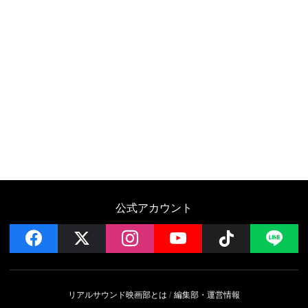
公式アカウント
facebook
x
instagram
YouTube
Follow on 
LI
リアルサウンド映画部とは
編集部・運営情報