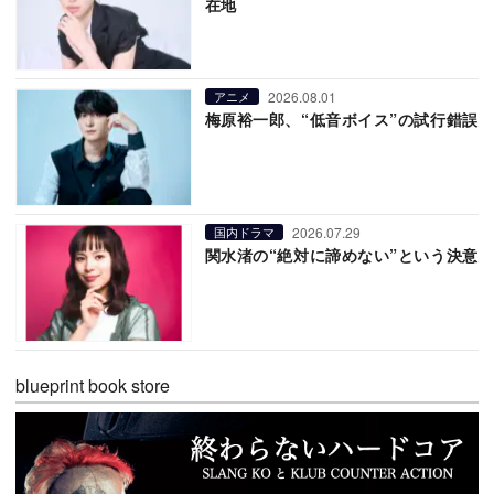
在地
2026.08.01
アニメ
梅原裕一郎、“低音ボイス”の試行錯誤
2026.07.29
国内ドラマ
関水渚の“絶対に諦めない”という決意
blueprint book store