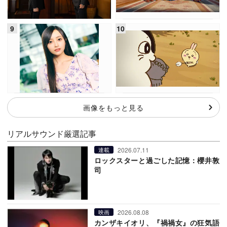
画像をもっと見る
リアルサウンド厳選記事
2026.07.11
連載
ロックスターと過ごした記憶：櫻井敦
司
2026.08.08
映画
カンザキイオリ、『禍禍女』の狂気語