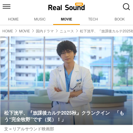
HOME
MUSIC
MOVIE
TECH
BOOK
HOME
MOVIE
国内ドラマ
ニュース
松下洸平、『放課後カルテ2025
松下洸平、『放課後カルテ2025秋』クランクイン 「も
う“完全牧野”です（笑）！」
文＝リアルサウンド映画部