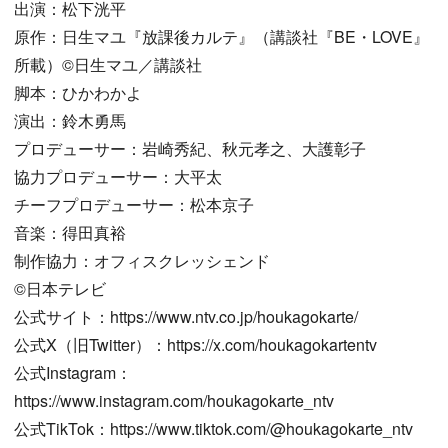
出演：松下洸平
原作：日生マユ『放課後カルテ』（講談社『BE・LOVE』
所載）©︎日生マユ／講談社
脚本：ひかわかよ
演出：鈴木勇馬
プロデューサー：岩崎秀紀、秋元孝之、大護彰子
協力プロデューサー：大平太
チーフプロデューサー：松本京子
音楽：得田真裕
制作協力：オフィスクレッシェンド
©︎日本テレビ
公式サイト：https://www.ntv.co.jp/houkagokarte/
公式X（旧Twitter）：https://x.com/houkagokartentv
公式Instagram：
https://www.instagram.com/houkagokarte_ntv
公式TikTok：https://www.tiktok.com/@houkagokarte_ntv