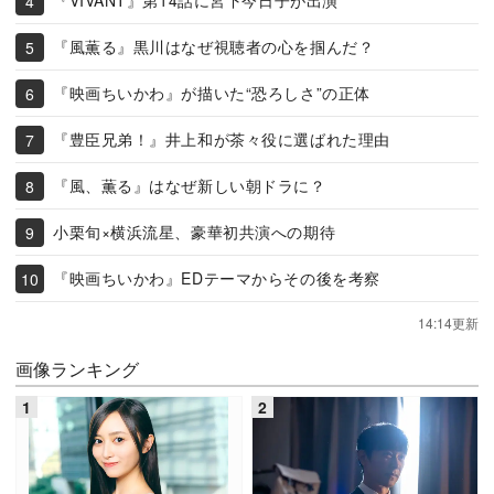
『VIVANT』第14話に宮下今日子が出演
『風薫る』黒川はなぜ視聴者の心を掴んだ？
『映画ちいかわ』が描いた“恐ろしさ”の正体
『豊臣兄弟！』井上和が茶々役に選ばれた理由
『風、薫る』はなぜ新しい朝ドラに？
小栗旬×横浜流星、豪華初共演への期待
『映画ちいかわ』EDテーマからその後を考察
14:14更新
画像ランキング