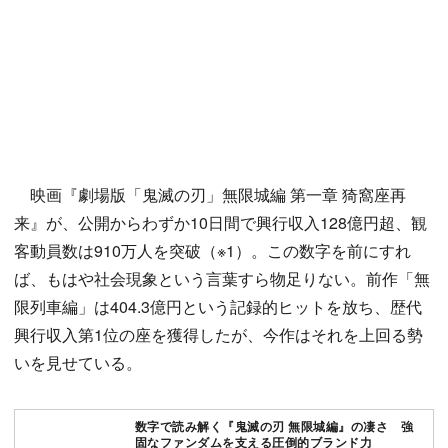
映画『劇場版「鬼滅の刃」無限城編 第一章 猗窩座再
来』が、公開からわずか10日間で興行収入128億円超、観
客動員数は910万人を突破（※1）。この数字を前にすれ
ば、もはや社会現象という言葉すら物足りない。前作「無
限列車編」は404.3億円という記録的ヒットを放ち、歴代
興行収入第1位の座を獲得したが、今作はそれを上回る勢
いを見せている。
数字で読み解く『鬼滅の刃 無限城編』の凄さ 強
固なファンダムを支える圧倒的ブランド力