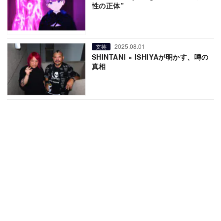
性の正体”
2025.08.01
文芸
SHINTANI × ISHIYAが明かす、噂の
真相