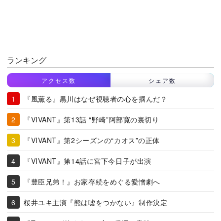
ランキング
アクセス数
シェア数
『風薫る』黒川はなぜ視聴者の心を掴んだ？
『VIVANT』第13話 “野崎”阿部寛の裏切り
『VIVANT』第2シーズンの“カオス”の正体
『VIVANT』第14話に宮下今日子が出演
『豊臣兄弟！』お家存続をめぐる愛憎劇へ
桜井ユキ主演『熊は嘘をつかない』制作決定