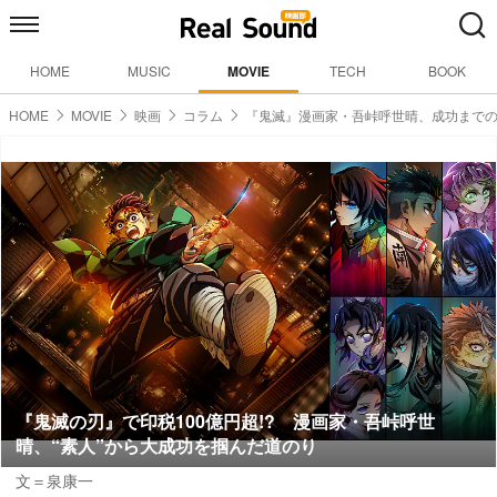
HOME
MUSIC
MOVIE
TECH
BOOK
HOME
MOVIE
映画
コラム
『鬼滅』漫画家・吾峠呼世晴、成功まで
『鬼滅の刃』で印税100億円超!? 漫画家・吾峠呼世
晴、“素人”から大成功を掴んだ道のり
文＝泉康一