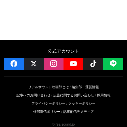
公式アカウント
facebook
x
instagram
YouTube
Follow on 
LI
リアルサウンド映画部とは
編集部・運営情報
記事へのお問い合わせ
広告に関するお問い合わせ
採用情報
プライバシーポリシー
クッキーポリシー
外部送信ポリシー
記事配信先メディア
© realsound.jp