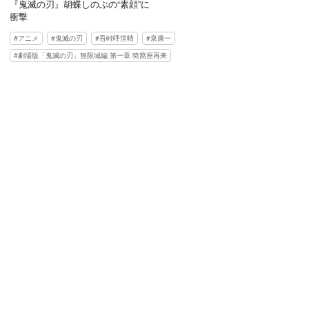
『鬼滅の刃』胡蝶しのぶの“素顔”に
衝撃
アニメ
鬼滅の刃
吾峠呼世晴
泉康一
劇場版「鬼滅の刃」無限城編 第一章 猗窩座再来