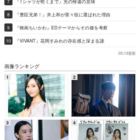
『Tシャツが乾くまで』充の帰還の意味
『豊臣兄弟！』井上和が茶々役に選ばれた理由
『映画ちいかわ』EDテーマからその後を考察
『VIVANT』花岡すみれの存在感と深まる謎
05:13更新
画像ランキング