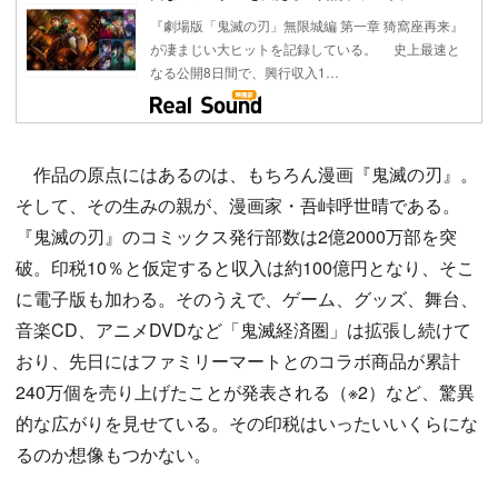
『劇場版「鬼滅の刃」無限城編 第一章 猗窩座再来』
が凄まじい大ヒットを記録している。 史上最速と
なる公開8日間で、興行収入1…
作品の原点にはあるのは、もちろん漫画『鬼滅の刃』。
そして、その生みの親が、漫画家・吾峠呼世晴である。
『鬼滅の刃』のコミックス発行部数は2億2000万部を突
破。印税10％と仮定すると収入は約100億円となり、そこ
に電子版も加わる。そのうえで、ゲーム、グッズ、舞台、
音楽CD、アニメDVDなど「鬼滅経済圏」は拡張し続けて
おり、先日にはファミリーマートとのコラボ商品が累計
240万個を売り上げたことが発表される（※2）など、驚異
的な広がりを見せている。その印税はいったいいくらにな
るのか想像もつかない。