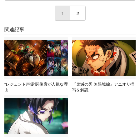
1
(current)
2
関連記事
“レジェンド声優”関俊彦が人気な理
『鬼滅の刃 無限城編』アニオリ描
由
写を解説