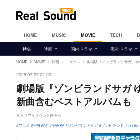
HOME
MUSIC
MOVIE
TECH
特集
映画
国内ドラマ
海外ドラマ
HOME
MOVIE
映画
ニュース
劇場版『ゾンビランドサガ』本
2025.07.27 21:00
劇場版『ゾンビランドサガ
新曲含むベストアルバムも
文＝リアルサウンド映画部
アニメ
宮野真守
MAPPA
ゾンビランドサガ
ゾンビランドサガ ゆ