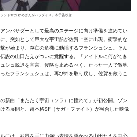
ランドサガ ゆめぎんがパラダイス』本予告映像
アンバサダーとして最高のステージに向け準備を進めてい
前に、突如として巨大な宇宙船が佐賀上空に出現。衝撃的な
攻撃が始まり、存亡の危機に動揺するフランシュシュ。そん
た伝説の山田たえがついに覚醒する。「アイドルに何ができ
シュシュ脱退を宣言。侵略を止めるべく、たった一人で敵地
なったフランシュシュは、再び絆を取り戻し、佐賀を救うこ
の新曲「またたく宇宙（ソラ）に憧れて」が初公開。ゾン
ける展開と、超本格SF（サガ・ファイト）が融合した映像
ルには、武器を手に力強い表情を浮かべる山田たえを中心