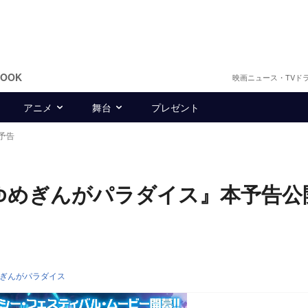
BOOK
映画ニュース・TVド
アニメ
舞台
プレゼント
予告
 ゆめぎんがパラダイス』本予告
めぎんがパラダイス