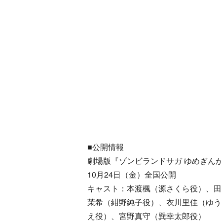
■公開情報
劇場版『ゾンビランドサガ ゆめぎん
10月24日（金）全国公開
キャスト：本渡楓（源さくら役）、
茉希（紺野純子役）、衣川里佳（ゆ
え役）、宮野真守（巽幸太郎役）