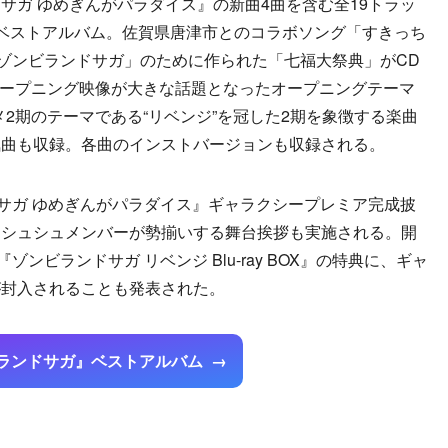
サガ ゆめぎんがパラダイス』の新曲4曲を含む全19トラッ
ベストアルバム。佐賀県唐津市とのコラボソング「すきっち
ゾンビランドサガ」のために作られた「七福大祭典」がCD
オープニング映像が大きな話題となったオープニングテーマ
2期のテーマである“リベンジ”を冠した2期を象徴する楽曲
人気曲も収録。各曲のインストバージョンも収録される。
サガ ゆめぎんがパラダイス』ギャラクシープレミア完成披
ンシュシュメンバーが勢揃いする舞台挨拶も実施される。開
ンビランドサガ リベンジ Blu-ray BOX』の特典に、ギャ
が封入されることも発表された。
ランドサガ』ベストアルバム