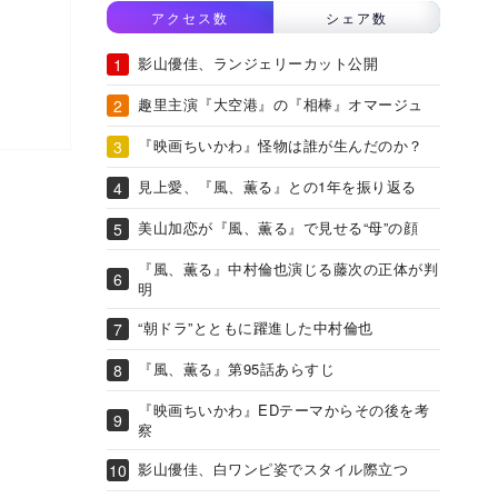
アクセス数
シェア数
影山優佳、ランジェリーカット公開
趣里主演『大空港』の『相棒』オマージュ
『映画ちいかわ』怪物は誰が生んだのか？
見上愛、『風、薫る』との1年を振り返る
美山加恋が『風、薫る』で見せる“母”の顔
『風、薫る』中村倫也演じる藤次の正体が判
明
“朝ドラ”とともに躍進した中村倫也
『風、薫る』第95話あらすじ
『映画ちいかわ』EDテーマからその後を考
察
影山優佳、白ワンピ姿でスタイル際立つ