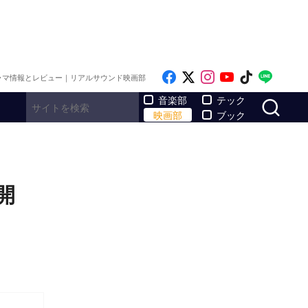
Like on Facebook
Follow on x
Follow on Inst
Follow on Y
Follow on
Follo
ラマ情報とレビュー｜リアルサウンド映画部
サ
音楽部
テック
映画部
ブック
公開