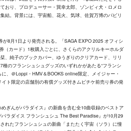
れており、プロデューサー・巽幸太郎、ゾンビィ犬・ロメロ
大集結。背景には、宇宙船、花火、気球、佐賀万博のパビリ
月1日より発売される。「SAGA EXPO 2025 オフィシ
売券（カード）1枚購入ごとに、さくらのアクリルキーホルダ
の栞、純子のブックカバー、ゆうぎりのクリアカード、リリ
7種のフランシュシュグッズのいずれかがあたる“フランシ
＠Loppi・HMV＆BOOKS online限定、メイジャー・
定、アニメイト限定の店舗別の有償グッズ付きムビチケ前売り券の発
めぎんがパラダイス』の新曲を含む全10曲収録のベストア
イス フランシュシュ The Best Paradise』が10月29
開されたフランシュシュの新曲「またたく宇宙（ソラ）に憧