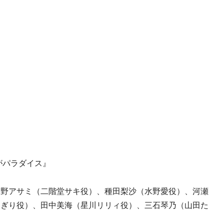
がパラダイス』
田野アサミ（二階堂サキ役）、種田梨沙（水野愛役）、河瀬
うぎり役）、田中美海（星川リリィ役）、三石琴乃（山田た