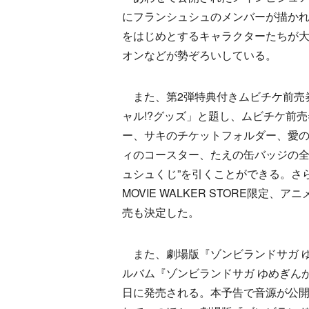
にフランシュシュのメンバーが描か
をはじめとするキャラクターたちが
オンなどが勢ぞろいしている。
また、第2弾特典付きムビチケ前売券が8
ャル!?グッズ」と題し、ムビチケ前
ー、サキのチケットフォルダー、愛
ィのコースター、たえの缶バッジの全
ュシュくじ”を引くことができる。さらに、
MOVIE WALKER STORE限
売も決定した。
また、劇場版『ゾンビランドサガ ゆ
ルバム『ゾンビランドサガ ゆめぎんがパラダ
日に発売される。本予告で音源が公