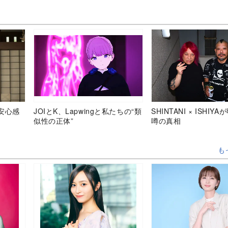
安心感
JOIとK、Lapwingと私たちの“類
SHINTANI × ISHIY
似性の正体”
噂の真相
も