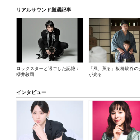
リアルサウンド厳選記事
ロックスターと過ごした記憶：
『風、薫る』板橋駿谷の
櫻井敦司
が光る
インタビュー