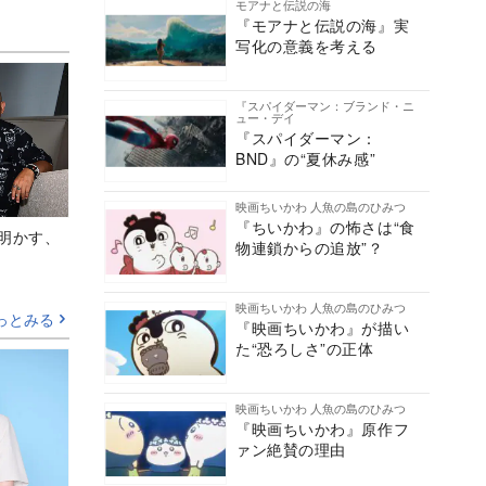
モアナと伝説の海
『モアナと伝説の海』実
写化の意義を考える
『スパイダーマン：ブランド・ニ
ュー・デイ
『スパイダーマン：
BND』の“夏休み感”
映画ちいかわ 人魚の島のひみつ
『ちいかわ』の怖さは“食
Aが明かす、
物連鎖からの追放”？
映画ちいかわ 人魚の島のひみつ
っとみる
『映画ちいかわ』が描い
た“恐ろしさ”の正体
映画ちいかわ 人魚の島のひみつ
『映画ちいかわ』原作フ
ァン絶賛の理由