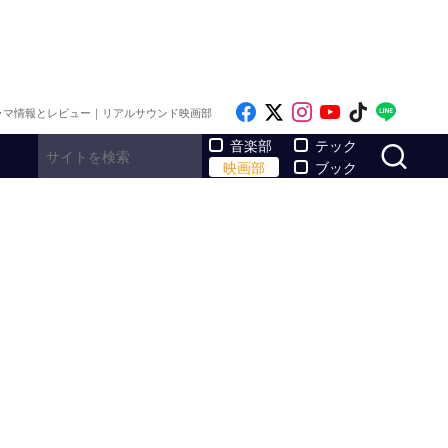
Like on Facebook
Follow on x
Follow on Inst
Follow on Y
Follow on
Follo
ラマ情報とレビュー｜リアルサウンド映画部
サ
音楽部
テック
映画部
ブック