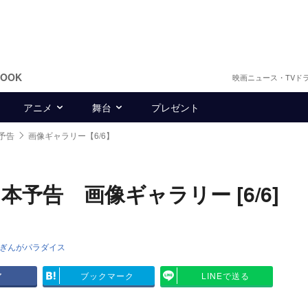
BOOK
映画ニュース・TVド
アニメ
舞台
プレゼント
予告
画像ギャラリー【6/6】
予告 画像ギャラリー [6/6]
めぎんがパラダイス
ア
ブックマーク
LINEで送る