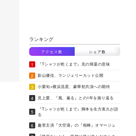
ランキング
アクセス数
シェア数
『Tシャツが乾くまで』充の帰還の意味
影山優佳、ランジェリーカット公開
小栗旬×横浜流星、豪華初共演への期待
見上愛、『風、薫る』との1年を振り返る
『Tシャツが乾くまで』脚本を生方美久が語
る
趣里主演『大空港』の『相棒』オマージュ