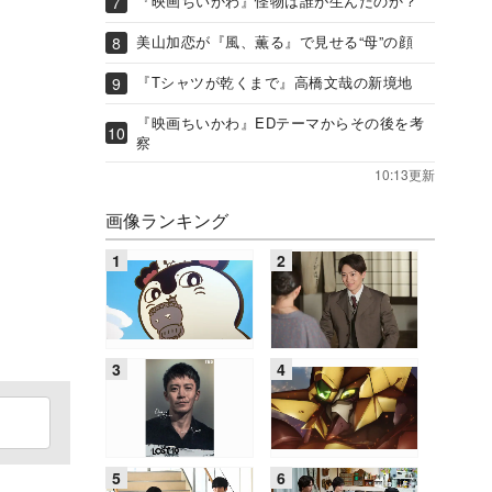
『映画ちいかわ』怪物は誰が生んだのか？
美山加恋が『風、薫る』で見せる“母”の顔
『Tシャツが乾くまで』高橋文哉の新境地
『映画ちいかわ』EDテーマからその後を考
察
10:13更新
画像ランキング