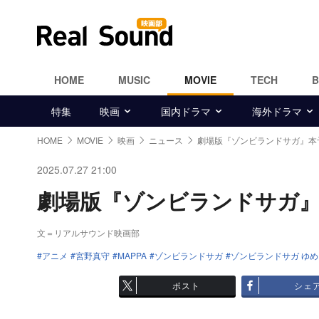
HOME
MUSIC
MOVIE
TECH
特集
映画
国内ドラマ
海外ドラマ
HOME
MOVIE
映画
ニュース
劇場版『ゾンビランドサガ』本
2025.07.27 21:00
劇場版『ゾンビランドサガ』本
文＝リアルサウンド映画部
アニメ
宮野真守
MAPPA
ゾンビランドサガ
ゾンビランドサガ ゆ
ポスト
シェ