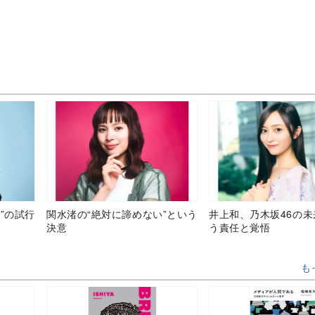
”の試行
関水渚の“絶対に諦めない”という
井上和、乃木坂46の
決意
う責任と覚悟
も